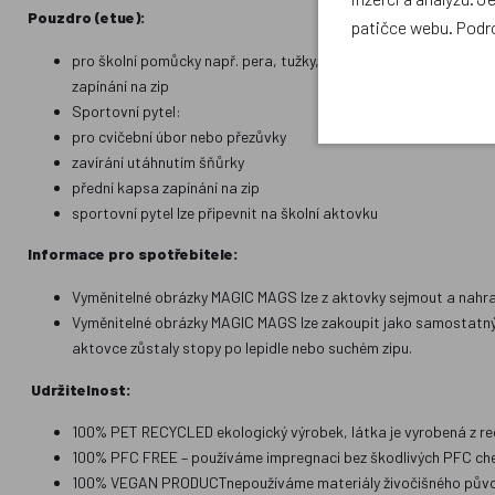
Pouzdro (etue):
patičce webu. Podr
pro školní pomůcky např. pera, tužky, nůžky ...
zapínání na zip
Sportovní pytel:
pro cvičební úbor nebo přezůvky
zavírání utáhnutím šňůrky
přední kapsa zapínání na zip
sportovní pytel lze připevnit na školní aktovku
Informace pro spotřebitele:
Vyměnitelné obrázky MAGIC MAGS lze z aktovky sejmout a nahrad
Vyměnitelné obrázky MAGIC MAGS lze zakoupit jako samostatný 
aktovce zůstaly stopy po lepidle nebo suchém zipu.
Udržitelnost:
100% PET RECYCLED ekologický výrobek, látka je vyrobená z re
100% PFC FREE – používáme impregnaci bez škodlivých PFC chem
100% VEGAN PRODUCTnepoužíváme materiály živočišného pův