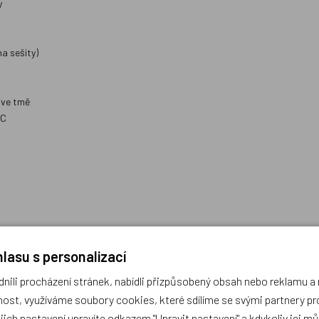
y
na sešity)
a ve tmě
FC
lasu s personalizací
ili procházení stránek, nabídli přizpůsobený obsah nebo reklamu 
hami, 12 tenkých trojhranných pastelek, tužka, pravítko rovné, pravítko tr
ost, využíváme soubory cookies, které sdílíme se svými partnery pro
ejich nastavení upravíte odkazem "Upravit nastavení" a kdykoliv jej m