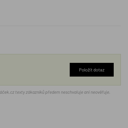
Položit dotaz
ráček.cz texty zákazníků předem neschvaluje ani neověřuje.