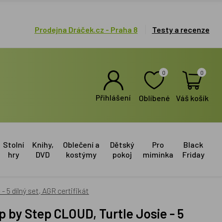
Prodejna Dráček.cz - Praha 8
Testy a recenze
0
0
Přihlášení
Oblíbené
Váš košík
Stolní
Knihy,
Oblečení a
Dětský
Pro
Black
hry
DVD
kostýmy
pokoj
miminka
Friday
 5 dílný set, AGR certifikát