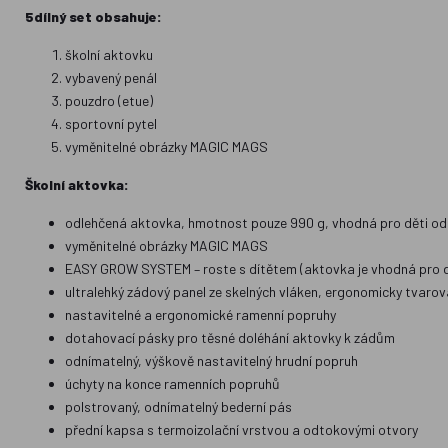
5dílný set obsahuje:
školní aktovku
vybavený penál
pouzdro (etue)
sportovní pytel
vyměnitelné obrázky MAGIC MAGS
Školní aktovka:
odlehčená aktovka, hmotnost pouze 990 g, vhodná pro děti od
vyměnitelné obrázky MAGIC MAGS
EASY GROW SYSTEM – roste s dítětem (aktovka je vhodná pro dět
ultralehký zádový panel ze skelných vláken, ergonomicky tvar
nastavitelné a ergonomické ramenní popruhy
dotahovací pásky pro těsné doléhání aktovky k zádům
odnímatelný, výškově nastavitelný hrudní popruh
úchyty na konce ramenních popruhů
polstrovaný, odnímatelný bederní pás
přední kapsa s termoizolační vrstvou a odtokovými otvory