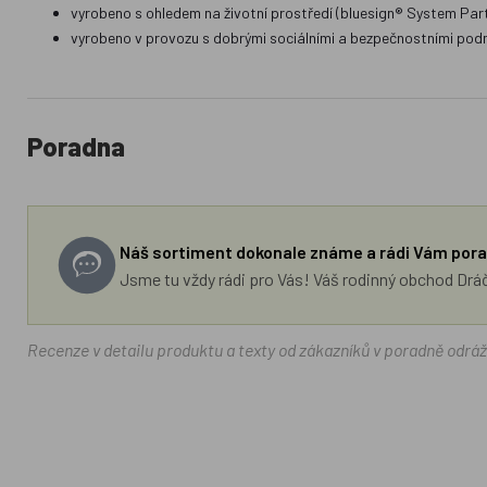
vyrobeno s ohledem na životní prostředí (bluesign® System Par
vyrobeno v provozu s dobrými sociálními a bezpečnostními pod
Poradna
Náš sortiment dokonale známe a rádi Vám pora
Jsme tu vždy rádi pro Vás! Váš rodinný obchod Drá
Recenze v detailu produktu a texty od zákazníků v poradně odrá