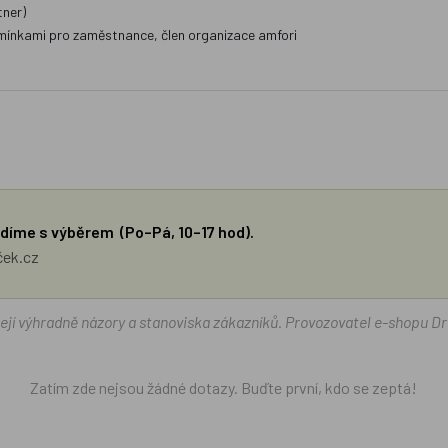
tner)
mínkami pro zaměstnance, člen organizace amfori
díme s výběrem (Po–Pá, 10–17 hod).
ček.cz
žejí výhradně názory a stanoviska zákazníků. Provozovatel e-shopu D
Zatím zde nejsou žádné dotazy. Buďte první, kdo se zeptá!