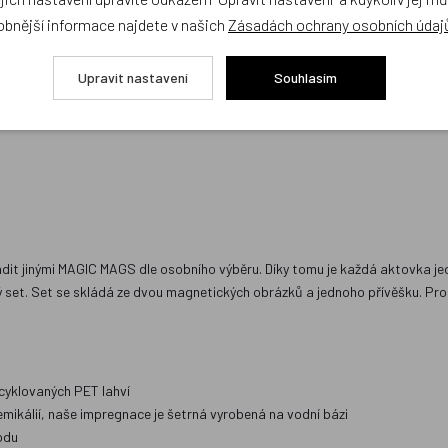
obnější informace najdete v našich
Zásadách ochrany osobních údaj
Upravit nastavení
Souhlasím
it jinými MAGIC MAGS dle osobního výběru. Díky tomu je každá aktovka je
set. Set se skládá ze dvou magnetických obrázků a jednoho přívěšku. Pro
cyklovaných PET lahví
ikálií, naše impregnace je šetrná vyrobená na vodní bázi
odu