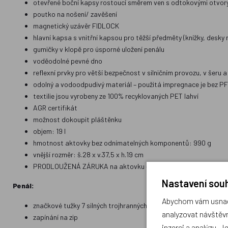
otevřené boční kapsy rostoucí směrem ven s odtokovými otvor
poutko na nošení/ zavěšení
magnetický uzávěr FIDLOCK
hlavní kapsa s vnitřní kapsou pro těžší předměty (knížky, desky 
gumičky v klopě pro úsporné uložení penálu
voděodolné pevné dno
reflexní prvky pro větší bezpečnost v silničním provozu, v šeru 
odolný a vodoodpudivý materiál – použitá impregnace je bez P
textilie jsou vyrobeny ze 100% recyklovaných PET lahví
AGR certifikát
možnost dokoupit pláštěnku
objem: 19 l
hmotnost aktovky bez odnímatelných komponentů: 990 g
vnější rozměr: š.28 x v.37,5 x h.19 cm
PRODLOUŽENÁ ZÁRUKA na aktovku 4 ROKY
Nastavení souh
Penál:
Abychom vám usnadn
značkové tužky 7 silných trojhranných pastelek s nelámavými tu
analyzovat návštěvn
zapínání na zip
inzerci a analýzu. J