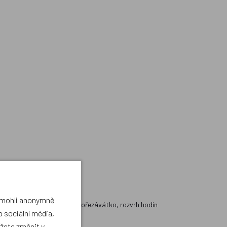
a mohli anonymně
ojúhelníkové, guma, dvojité ořezávátko, rozvrh hodin
 sociální média,
ůžete změnit v