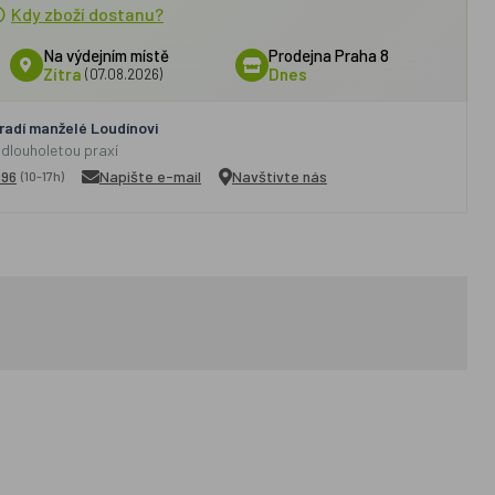
Kdy zboží dostanu?
Na výdejním místě
Prodejna Praha 8
Zítra
(07.08.2026)
Dnes
adí manželé Loudínovi
 dlouholetou praxí
296
Napište e-mail
Navštivte nás
(10-17h)