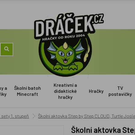
Kreativní a
ky a
Školní batoh
TV
didaktické
Hračky
říky
Minecraft
postavičky
hračky
sety 1. stupeň
Školní aktovka Step by Step CLOUD, Turtle Josie -
Školní aktovka Step by Step CLOUD, Turtle Josie - 5