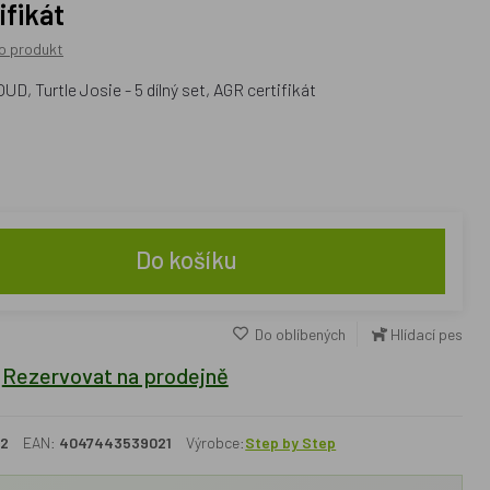
ifikát
o produkt
D, Turtle Josie - 5 dílný set, AGR certifikát
Do košíku
Do oblíbených
Hlídací pes
Rezervovat na prodejně
52
EAN:
4047443539021
Výrobce:
Step by Step