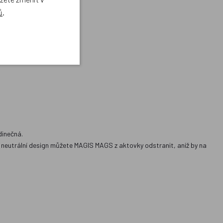
ů
.
dinečná.
 neutrální design můžete MAGIS MAGS z aktovky odstranit, aniž by na