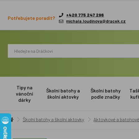
+420 775 247 296
Potřebujete poradit?
michala.loudinova@dracek.cz
Tipy na
Školní batohy a
Školní batohy
Taš
vánoční
školní aktovky
podle značky
kuf
dárky
Školní batohy a školní aktovky
Aktovkové a batohové 