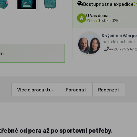
Dostupnost a expedice
U Vás doma
Zítra
(07.08.2026)
S výběrem Vám por
majitelé obchodu s
+420 775 247 
em
↓
↓
↓
Více o produktu
Poradna
Recenze
třebné od pera až po sportovní potřeby.