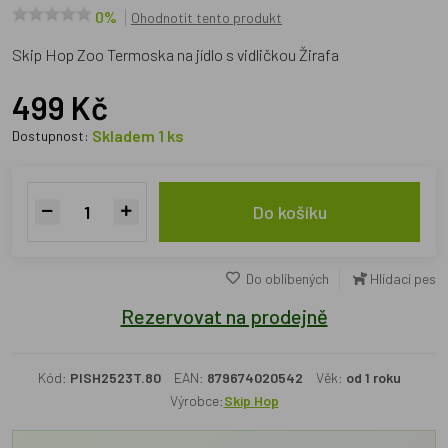
0%
Ohodnotit tento produkt
Skip Hop Zoo Termoska na jídlo s vidličkou Žirafa
499 Kč
Skladem 1 ks
Dostupnost:
Do košíku
Do oblíbených
Hlídací pes
Rezervovat na prodejně
Kód:
PISH2523T.80
EAN:
879674020542
Věk:
od 1 roku
Výrobce:
Skip Hop