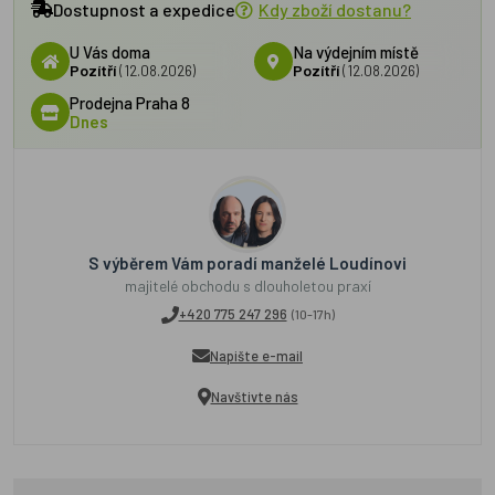
Dostupnost a expedice
Kdy zboží dostanu?
U Vás doma
Na výdejním místě
Pozítří
(12.08.2026)
Pozítří
(12.08.2026)
Prodejna Praha 8
Dnes
S výběrem Vám poradí manželé Loudínovi
majitelé obchodu s dlouholetou praxí
+420 775 247 296
(10-17h)
Napište e-mail
Navštivte nás