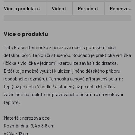
↓
↓
↓
↓
Více o produktu
Video
Poradna
Recenze
Více o produktu
Tato krásná termoska z nerezové oceli s potiskem udrží
dětskou porci teplou či studenou. Součástí je praktická vidlička
(lžička + vidlička v jednom), kterou lze zavěsit do držátka.
Držátko je možné využít i k uložení jiného dětského příboru
(obdobného rozměru). Termoska uchová připravený pokrm:
teplý až po dobu 7 hodin / a studený až po dobu 5 hodin v
závislosti na teplotě připravovaného pokrmu a na venkovní
teplotě.
Materiál: nerezová ocel
Rozměr dna: 9,4 x 8,8 cm
Výška: 12 cm