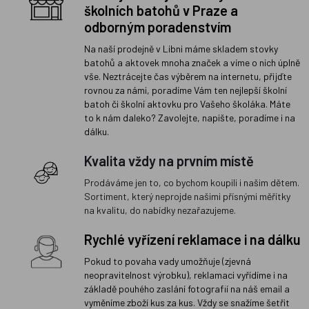
školních batohů v Praze a
odborným poradenstvím
Na naší prodejně v Libni máme skladem stovky
batohů a aktovek mnoha značek a víme o nich úplně
vše. Neztrácejte čas výběrem na internetu, přijďte
rovnou za námi, poradíme Vám ten nejlepší školní
batoh či školní aktovku pro Vašeho školáka. Máte
to k nám daleko? Zavolejte, napište, poradíme i na
dálku.
Kvalita vždy na prvním místě
Prodáváme jen to, co bychom koupili i našim dětem.
Sortiment, který neprojde našimi přísnými měřítky
na kvalitu, do nabídky nezařazujeme.
Rychlé vyřízení reklamace i na dálku
Pokud to povaha vady umožňuje (zjevná
neopravitelnost výrobku), reklamaci vyřídíme i na
základě pouhého zaslání fotografií na náš email a
vyměníme zboží kus za kus. Vždy se snažíme šetřit