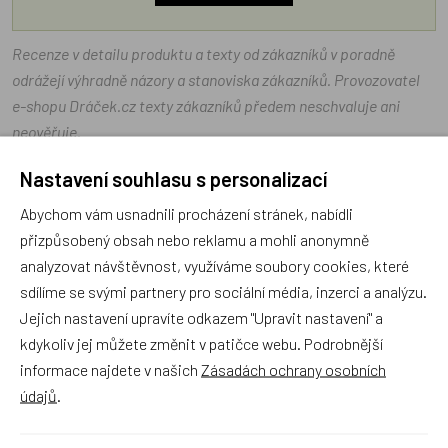
Recenze v detailu produktu a texty od zákazníků v poradně
odrážejí výhradně názory a stanoviska zákazníků. Provozovatel
e-shopu Dráček.cz texty zákazníků předem neschvaluje ani
neověřuje.
Nastavení souhlasu s personalizací
Zatím zde nejsou žádné dotazy. Buďte první, kdo se zeptá!
Abychom vám usnadnili procházení stránek, nabídli
přizpůsobený obsah nebo reklamu a mohli anonymně
analyzovat návštěvnost, využíváme soubory cookies, které
sdílíme se svými partnery pro sociální média, inzerci a analýzu.
Jejich nastavení upravíte odkazem "Upravit nastavení" a
Recenze
kdykoliv jej můžete změnit v patičce webu. Podrobnější
informace najdete v našich
Zásadách ochrany osobních
Produkt zatím nemá žádné hodnocení,
buďte první, kdo
údajů
.
produkt ohodnotí!