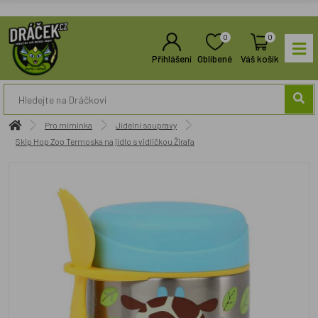
0
0
Přihlášení
Oblíbené
Váš košík
Pro miminka
Jídelní soupravy
Skip Hop Zoo Termoska na jídlo s vidličkou Žirafa