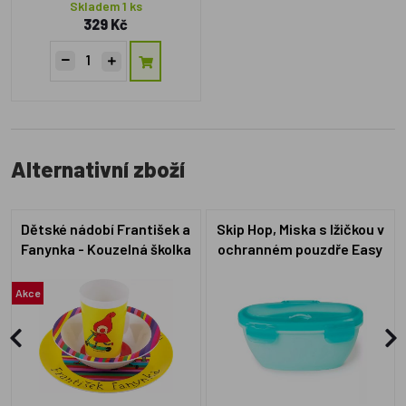
Skladem 1 ks
329 Kč
Alternativní zboží
Dětské nádobí František a
Skip Hop, Miska s lžičkou v
Fanynka - Kouzelná školka
ochranném pouzdře Easy
Serve Teal 240ml
Akce