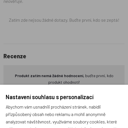
neověřuje.
Zatím zde nejsou žádné dotazy. Buďte první, kdo se zeptá!
Recenze
Produkt zatím nemá žádné hodnocení,
buďte první, kdo
produkt ohodnotí!
Nastavení souhlasu s personalizací
Přidat hodnocení
Abychom vám usnadnili procházení stránek, nabídli
přizpůsobený obsah nebo reklamu a mohli anonymně
analyzovat návštěvnost, využíváme soubory cookies, které