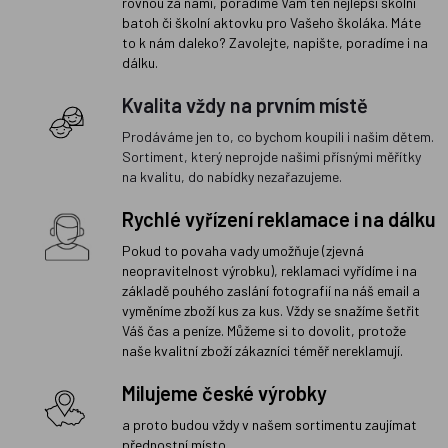
rovnou za námi, poradíme Vám ten nejlepší školní
batoh či školní aktovku pro Vašeho školáka. Máte
to k nám daleko? Zavolejte, napište, poradíme i na
dálku.
Kvalita vždy na prvním místě
Prodáváme jen to, co bychom koupili i našim dětem.
Sortiment, který neprojde našimi přísnými měřítky
na kvalitu, do nabídky nezařazujeme.
Rychlé vyřízení reklamace i na dálku
Pokud to povaha vady umožňuje (zjevná
neopravitelnost výrobku), reklamaci vyřídíme i na
základě pouhého zaslání fotografií na náš email a
vyměníme zboží kus za kus. Vždy se snažíme šetřit
Váš čas a peníze. Můžeme si to dovolit, protože
naše kvalitní zboží zákazníci téměř nereklamují.
Milujeme české výrobky
a proto budou vždy v našem sortimentu zaujímat
přednostní místo