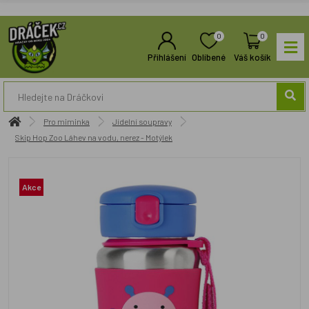
0
0
Přihlášení
Oblíbené
Váš košík
Pro miminka
Jídelní soupravy
Skip Hop Zoo Láhev na vodu, nerez - Motýlek
Akce