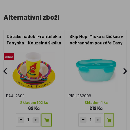
Alternativní zboží
Dětské nádobí František a
Skip Hop, Miska s lžičkou v
Fanynka - Kouzelná školka
ochranném pouzdře Easy
Serve Teal 240ml
Akce
BAA-2604
PISH252009
Skladem 102 ks
Skladem 1 ks
69 Kč
219 Kč