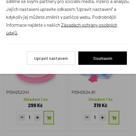
sdílíme se svými partnery pro sociální média, inzerci a analýzu.
Zboží se stejným motivem
Jejich nastavení upravíte odkazem "Upravit nastavení" a
kdykoliv jej můžete změnit v patičce webu. Podrobnější
informace najdete v našich
Zásadách ochrany osobních
Skip Hop, Zoo Talířky
Skip Hop Zoo Krabička na
údajů
.
protiskluzové 2 kusy Motýl
svačinu Motýlek
Upravit nastavení
Souhlasím
PISH252241
PISH2524.81
Skladem 1 ks
Skladem 1 ks
299 Kč
319 Kč