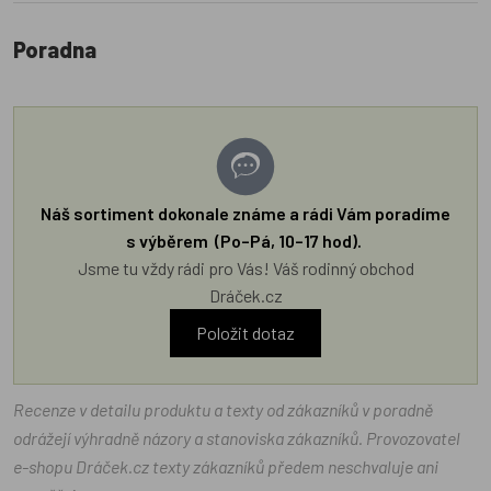
Poradna
Náš sortiment dokonale známe a rádi Vám poradíme
s výběrem (Po–Pá, 10–17 hod).
Jsme tu vždy rádi pro Vás! Váš rodinný obchod
Dráček.cz
Položit dotaz
Recenze v detailu produktu a texty od zákazníků v poradně
odrážejí výhradně názory a stanoviska zákazníků. Provozovatel
e-shopu Dráček.cz texty zákazníků předem neschvaluje ani