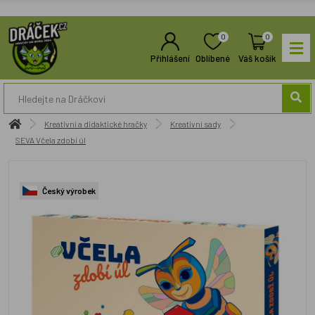
0
0
Přihlášení
Oblíbené
Váš košík
Kreativní a didaktické hračky
Kreativní sady
SEVA Včela zdobí úl
Český výrobek