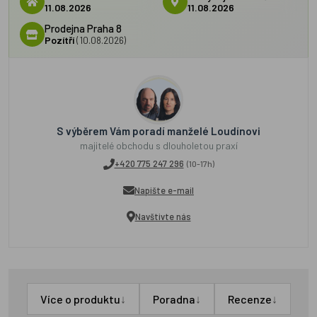
11.08.2026
11.08.2026
Prodejna Praha 8
Pozítří
(10.08.2026)
S výběrem Vám poradí manželé Loudínovi
majitelé obchodu s dlouholetou praxí
+420 775 247 296
(10-17h)
Napište e-mail
Navštivte nás
↓
↓
↓
Více o produktu
Poradna
Recenze