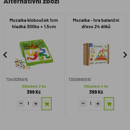
Alternativní zboží
Mozaika klobouček 1cm
Mozaika - hra balanční
hladká 300ks + 1,5cm
dřevo 24 dílků
hladká 100ks v kufříku
TD43035615
TD00890010
Skladem 2 ks
Skladem 4 ks
399 Kč
399 Kč