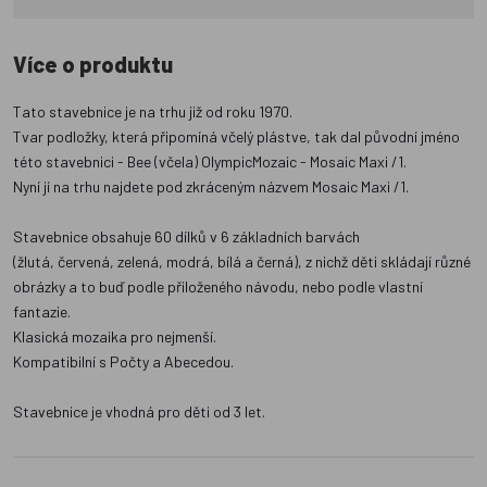
Více o produktu
Tato stavebnice je na trhu již od roku 1970.
Tvar podložky, která připomíná včelý plástve, tak dal původní jméno
této stavebnici - Bee (včela) OlympicMozaic - Mosaic Maxi /1.
Nyní jí na trhu najdete pod zkráceným názvem Mosaic Maxi /1.
Stavebnice obsahuje 60 dílků v 6 základních barvách
(žlutá, červená, zelená, modrá, bílá a černá), z nichž děti skládají různé
obrázky a to buď podle přiloženého návodu, nebo podle vlastní
fantazie.
Klasická mozaika pro nejmenší.
Kompatibilní s Počty a Abecedou.
Stavebnice je vhodná pro děti od 3 let.