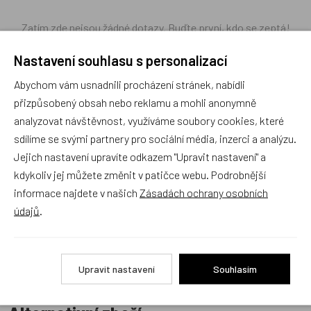
Zatím zde nejsou žádné dotazy. Buďte první, kdo se zeptá!
Nastavení souhlasu s personalizací
Abychom vám usnadnili procházení stránek, nabídli
přizpůsobený obsah nebo reklamu a mohli anonymně
Recenze
analyzovat návštěvnost, využíváme soubory cookies, které
sdílíme se svými partnery pro sociální média, inzerci a analýzu.
Jejich nastavení upravíte odkazem "Upravit nastavení" a
Produkt zatím nemá žádné hodnocení,
buďte první, kdo
kdykoliv jej můžete změnit v patičce webu. Podrobnější
produkt ohodnotí!
informace najdete v našich
Zásadách ochrany osobních
údajů
.
Přidat hodnocení
Upravit nastavení
Souhlasím