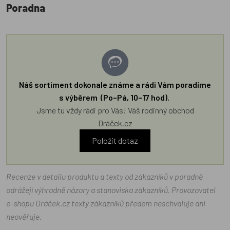
Poradna
Náš sortiment dokonale známe a rádi Vám poradíme
s výběrem (Po–Pá, 10–17 hod).
Jsme tu vždy rádi pro Vás! Váš rodinný obchod
Dráček.cz
Položit dotaz
Recenze v detailu produktu a texty od zákazníků v poradně
odrážejí výhradně názory a stanoviska zákazníků. Provozovatel
e-shopu Dráček.cz texty zákazníků předem neschvaluje ani
neověřuje.