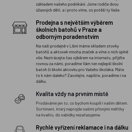
základem našeho podnikání. Jsme rodiče dvou
úžasných dětí, a i proto víme, co potěší ty Vaše.
Prodejna s největším výběrem
školních batohů v Praze a
odborným poradenstvím
Na naší prodejně v Libni máme skladem stovky
batohů a aktovek mnoha značek a víme o nich úplně
vše. Neztrácejte čas výběrem na internetu, přijďte
rovnou za námi, poradíme Vám ten nejlepší školní
batoh či školní aktovku pro Vašeho školáka. Máte
to k nám daleko? Zavolejte, napište, poradíme i na
dálku.
Kvalita vždy na prvním místě
Prodáváme jen to, co bychom koupili i našim dětem.
Sortiment, který neprojde našimi přísnými měřítky
na kvalitu, do nabídky nezařazujeme.
Rychlé vyřízení reklamace i na dálku