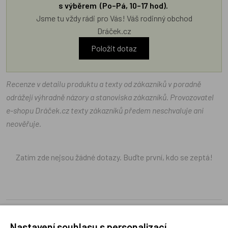
s výběrem (Po–Pá, 10–17 hod).
Jsme tu vždy rádi pro Vás! Váš rodinný obchod
Dráček.cz
Položit dotaz
Recenze v detailu produktu a texty od zákazníků v poradně
odrážejí výhradně názory a stanoviska zákazníků. Provozovatel
e-shopu Dráček.cz texty zákazníků předem neschvaluje ani
neověřuje.
Zatím zde nejsou žádné dotazy. Buďte první, kdo se zeptá!
Recenze
Nastavení souhlasu s personalizací