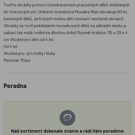
Tvořte obrázky pomocí různobarevných pravoúhlých dílků vkládaných
do čtercových sítí. Unikátní stavebnice Mozaika Maxi obsahuje 60 ks
barevných dílků, ze kterých mohou děti sestavit nesčetně obrazců.
Obrázky se tvoří pokládáním mozaikových dílků na základní desku a
zabaví tak malé i velké na dlouhou dobu! Rozměr krabice: 35 x 29 x 4
cm Vhodné pro děti od 4 let
Od 4 let
Vhodné pro: pro holky i kluky
Material: Plast
Poradna
Náš sortiment dokonale známe a rádi Vám poradíme