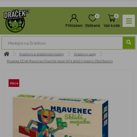
0
0
Přihlášení
Oblíbené
Váš košík
Kreativní a didaktické hračky
Kreativní sady
Mozaika SEVA Mravenec Stavitel plast 1474 dílků v krabici 35x29x4cm
Akce