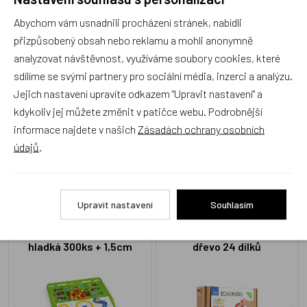
Abychom vám usnadnili procházení stránek, nabídli
Produkt zatím nemá žádné hodnocení,
buďte první, kdo
přizpůsobený obsah nebo reklamu a mohli anonymně
produkt ohodnotí!
analyzovat návštěvnost, využíváme soubory cookies, které
sdílíme se svými partnery pro sociální média, inzerci a analýzu.
Přidat hodnocení
Jejich nastavení upravíte odkazem "Upravit nastavení" a
kdykoliv jej můžete změnit v patičce webu. Podrobnější
informace najdete v našich
Zásadách ochrany osobních
údajů
.
Alternativní zboží
Upravit nastavení
Souhlasím
Mozaika klobouček 1cm
Mozaika - hra balanční
hladká 300ks + 1,5cm
dřevo 24 dílků
hladká 100ks v kufříku