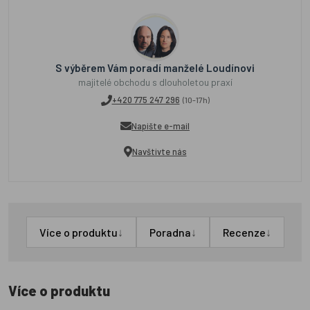
S výběrem Vám poradí manželé Loudínovi
majitelé obchodu s dlouholetou praxí
+420 775 247 296
(10-17h)
Napište e-mail
Navštivte nás
↓
↓
↓
Více o produktu
Poradna
Recenze
Více o produktu