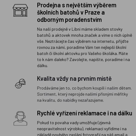
Prodejna s největším výběrem
školních batohů v Praze a
odborným poradenstvím
Na naší prodejně v Libni máme skladem stovky
batohů a aktovek mnoha značek a víme o nich úplně
vše. Neztrácejte čas výběrem na internetu, přijďte
rovnou za námi, poradíme Vám ten nejlepší školní
batoh či školní aktovku pro Vašeho školáka. Máte
to k nám daleko? Zavolejte, napište, poradíme i na
dálku.
Kvalita vždy na prvním místě
Prodáváme jen to, co bychom koupili i našim dětem.
Sortiment, který neprojde našimi přísnými měřítky
na kvalitu, do nabídky nezařazujeme.
Rychlé vyřízení reklamace i na dálku
Pokud to povaha vady umožňuje (zjevná
neopravitelnost výrobku), reklamaci vyřídíme i na
základě pouhého zaslání fotografií na náš email a