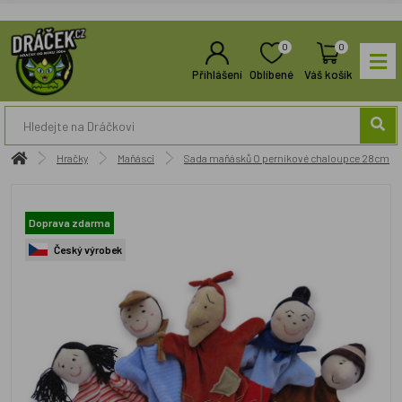
0
0
Přihlášení
Oblíbené
Váš košík
Hračky
Maňásci
Sada maňásků O perníkové chaloupce 28cm
Doprava zdarma
Český výrobek