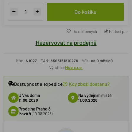
Do košíku
Do oblíbených
Hlídací pes
Rezervovat na prodejně
Kód:
N1027
EAN:
8595151810278
Věk:
od 0 měsíců
Výrobce:
Noe s.r.o.
Dostupnost a expedice
Kdy zboží dostanu?
U Vás doma
Na výdejním místě
11.08.2026
11.08.2026
Prodejna Praha 8
Pozítří
(10.08.2026)