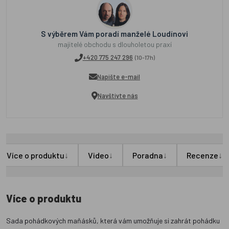
S výběrem Vám poradí manželé Loudínovi
majitelé obchodu s dlouholetou praxí
+420 775 247 296
(10-17h)
Napište e-mail
Navštivte nás
↓
↓
↓
↓
Více o produktu
Video
Poradna
Recenze
Více o produktu
Sada pohádkových maňásků, která vám umožňuje si zahrát pohádku