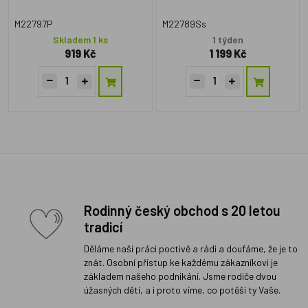
M22797P
M22789Ss
Skladem 1 ks
1 týden
919 Kč
1 199 Kč
Rodinný český obchod s 20 letou
tradicí
Děláme naši práci poctivě a rádi a doufáme, že je to
znát. Osobní přístup ke každému zákazníkovi je
základem našeho podnikání. Jsme rodiče dvou
úžasných dětí, a i proto víme, co potěší ty Vaše.