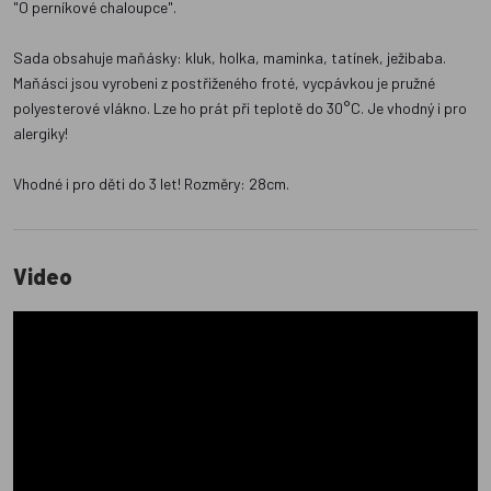
"O perníkové chaloupce".
Sada obsahuje maňásky: kluk, holka, maminka, tatínek, ježibaba.
Maňásci jsou vyrobeni z postřiženého froté, vycpávkou je pružné
polyesterové vlákno. Lze ho prát při teplotě do 30°C. Je vhodný i pro
alergiky!
Vhodné i pro děti do 3 let! Rozměry: 28cm.
Video