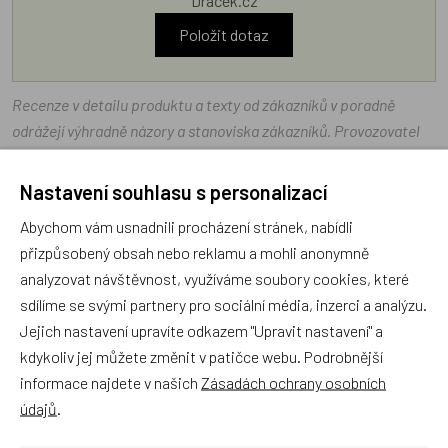
Dráček.cz
Položit dotaz
Recenze v detailu produktu a texty od zákazníků v poradně
odrážejí výhradně názory a stanoviska zákazníků. Provozovatel
e-shopu Dráček.cz texty zákazníků předem neschvaluje ani
neověřuje.
Nastavení souhlasu s personalizací
Abychom vám usnadnili procházení stránek, nabídli
Zatím zde nejsou žádné dotazy. Buďte první, kdo se zeptá!
přizpůsobený obsah nebo reklamu a mohli anonymně
analyzovat návštěvnost, využíváme soubory cookies, které
sdílíme se svými partnery pro sociální média, inzerci a analýzu.
Jejich nastavení upravíte odkazem "Upravit nastavení" a
kdykoliv jej můžete změnit v patičce webu. Podrobnější
Recenze
informace najdete v našich
Zásadách ochrany osobních
údajů
.
Produkt zatím nemá žádné hodnocení,
buďte první, kdo