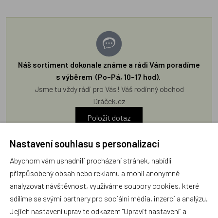
Náš sortiment dokonale známe a rádi Vám poradíme
s výběrem (Po–Pá, 10–17 hod).
Jsme tu vždy rádi pro Vás! Váš rodinný obchod
Dráček.cz
Položit dotaz
Nastavení souhlasu s personalizací
Recenze v detailu produktu a texty od zákazníků v poradně
Abychom vám usnadnili procházení stránek, nabídli
odrážejí výhradně názory a stanoviska zákazníků. Provozovatel
přizpůsobený obsah nebo reklamu a mohli anonymně
e-shopu Dráček.cz texty zákazníků předem neschvaluje ani
analyzovat návštěvnost, využíváme soubory cookies, které
neověřuje.
sdílíme se svými partnery pro sociální média, inzerci a analýzu.
Jejich nastavení upravíte odkazem "Upravit nastavení" a