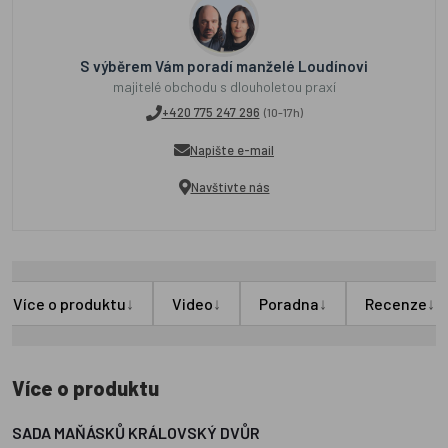
S výběrem Vám poradí manželé Loudínovi
majitelé obchodu s dlouholetou praxí
+420 775 247 296
(10-17h)
Napište e-mail
Navštivte nás
↓
↓
↓
↓
Více o produktu
Video
Poradna
Recenze
Více o produktu
SADA MAŇÁSKŮ KRÁLOVSKÝ DVŮR