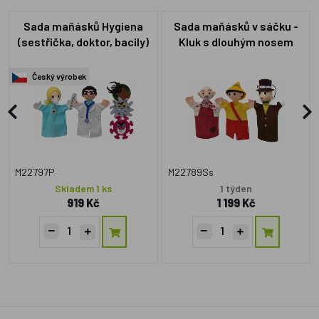
Sada maňásků Hygiena
Sada maňásků v sáčku -
(sestřička, doktor, bacily)
Kluk s dlouhým nosem
Český výrobek
M22797P
M22789Ss
Skladem 1 ks
1 týden
919 Kč
1 199 Kč