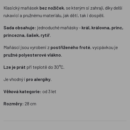
Klasický maňásek
bez nožiček
, se kterým si zahrají, díky delší
rukavici a pružnému materiálu, jak děti, tak i dospělí.
Sada obsahuje:
jednoduché maňásky -
král, královna, princ,
princezna, šašek, rytíř
.
Maňásci jsou vyrobeni z
postřiženého froté
, vycpávkou je
pružné polyesterové vlákno
.
Lze je prát
při teplotě do 30°C.
Je vhodný i
pro alergiky
.
Věková kategorie:
od 3 let
Rozměry:
28 cm