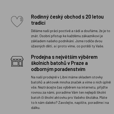
Rodinný český obchod s 20 letou
tradicí
Děláme naši práci poctivě a rádi a doufáme, že je to
znát. Osobní přístup ke každému zákazníkovi je
základem našeho podnikání. Jsme rodiče dvou
úžasných dětí, a i proto víme, co potěší ty Vaše.
Prodejna s největším výběrem
školních batohů v Praze a
odborným poradenstvím
Na naší prodejně v Libni máme skladem stovky
batohů a aktovek mnoha značek a víme o nich úplně
vše. Neztrácejte čas výběrem na internetu, přijďte
rovnou za námi, poradíme Vám ten nejlepší školní
batoh či školní aktovku pro Vašeho školáka. Máte
to k nám daleko? Zavolejte, napište, poradíme i na
dálku.