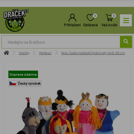
0
0
Přihlášení
Oblíbené
Váš košík
Hračky
Maňásci
Noe, Sada maňásků Královský dvůr 28 cm
Doprava zdarma
Český výrobek