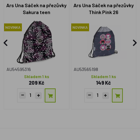
Ars Una Sáček na přezůvky
Ars Una Sáček na přezůvky
Sakura teen
Think Pink 26
NOVINKA
NOVINKA
AU54595316
AU53565198
Skladem 1 ks
Skladem 1 ks
209 Kč
149 Kč