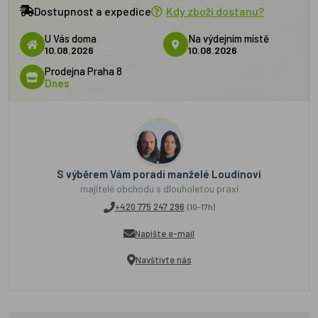
Dostupnost a expedice
Kdy zboží dostanu?
U Vás doma
Na výdejním místě
10.08.2026
10.08.2026
Prodejna Praha 8
Dnes
S výběrem Vám poradí manželé Loudínovi
majitelé obchodu s dlouholetou praxí
+420 775 247 296
(10-17h)
Napište e-mail
Navštivte nás