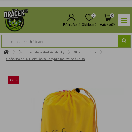
0
0
Přihlášení
Oblíbené
Váš košík
Školní batohy a školní aktovky
Školní potřeby
Sáček na obuv František a Fanynka Kouzelná školka
Akce