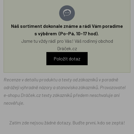
Náš sortiment dokonale známe a rádi Vám poradíme
s výběrem (Po–Pá, 10–17 hod).
Jsme tu vždy rádi pro Vás! Váš rodinný obchod
Dráček.cz
Položit dotaz
Recenze v detailu produktu a texty od zákazníků v poradně
odrážejí výhradně názory a stanoviska zákazníků. Provozovatel
e-shopu Dráček.cz texty zákazníků předem neschvaluje ani
neověřuje.
Zatím zde nejsou žádné dotazy. Buďte první, kdo se zeptá!