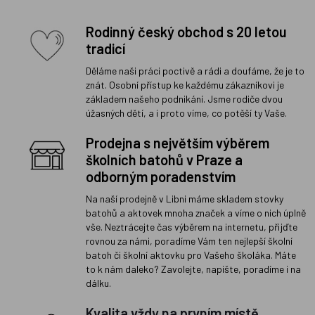
Rodinný český obchod s 20 letou
tradicí
Děláme naši práci poctivě a rádi a doufáme, že je to
znát. Osobní přístup ke každému zákazníkovi je
základem našeho podnikání. Jsme rodiče dvou
úžasných dětí, a i proto víme, co potěší ty Vaše.
Prodejna s největším výběrem
školních batohů v Praze a
odborným poradenstvím
Na naší prodejně v Libni máme skladem stovky
batohů a aktovek mnoha značek a víme o nich úplně
vše. Neztrácejte čas výběrem na internetu, přijďte
rovnou za námi, poradíme Vám ten nejlepší školní
batoh či školní aktovku pro Vašeho školáka. Máte
to k nám daleko? Zavolejte, napište, poradíme i na
dálku.
Kvalita vždy na prvním místě