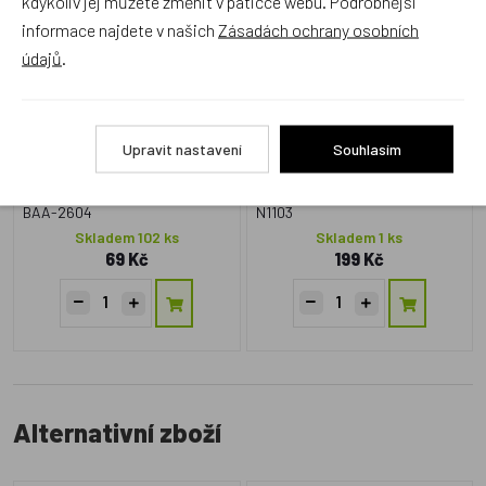
kdykoliv jej můžete změnit v patičce webu. Podrobnější
Fanynka - Kouzelná školka
5-7let
informace najdete v našich
Zásadách ochrany osobních
údajů
.
Akce
Český výrobek
Upravit nastavení
Souhlasím
BAA-2604
N1103
Skladem 102 ks
Skladem 1 ks
69 Kč
199 Kč
Alternativní zboží