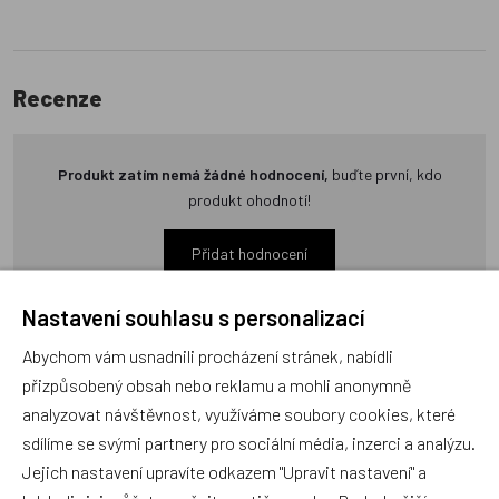
Recenze
Produkt zatím nemá žádné hodnocení,
buďte první, kdo
produkt ohodnotí!
Přidat hodnocení
Nastavení souhlasu s personalizací
Abychom vám usnadnili procházení stránek, nabídli
přizpůsobený obsah nebo reklamu a mohli anonymně
Zboží se stejným motivem
analyzovat návštěvnost, využíváme soubory cookies, které
sdílíme se svými partnery pro sociální média, inzerci a analýzu.
Jejich nastavení upravíte odkazem "Upravit nastavení" a
Dětské nádobí František a
Tričko František a Fanynka