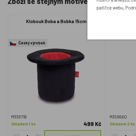
Zboží se stejným motivem
patičce webu. Podr
Klobouk Boba a Bobka 15cm
MÚ Brno, 
p
Český výrobek
M33971B
M35966Q
499 Kč
Skladem 1 ks
Skladem 2 ks