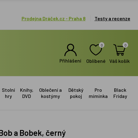
Prodejna Dráček.cz - Praha 8
Testy a recenze
0
0
Přihlášení
Oblíbené
Váš košík
Stolní
Knihy,
Oblečení a
Dětský
Pro
Black
hry
DVD
kostýmy
pokoj
miminka
Friday
 Bob a Bobek, černý