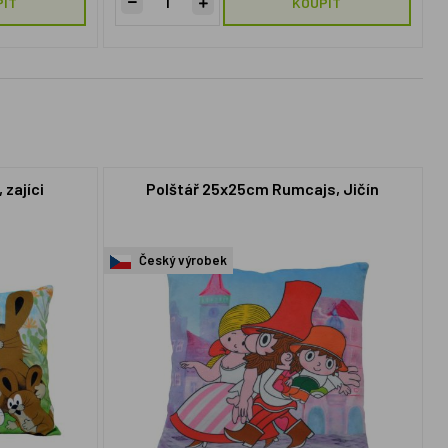
PIT
KOUPIT
 zajíci
Polštář 25x25cm Rumcajs, Jičín
Český výrobek