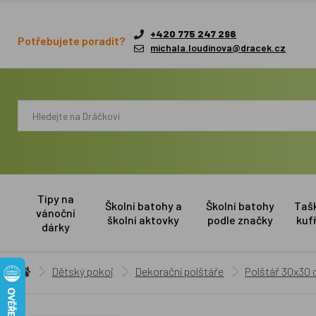
+420 775 247 296
Potřebujete poradit?
michala.loudinova@dracek.cz
Tipy na
Školní batohy a
Školní batohy
Taš
vánoční
školní aktovky
podle značky
kuf
dárky
Dětský pokoj
Dekorační polštáře
Polštář 30x30 