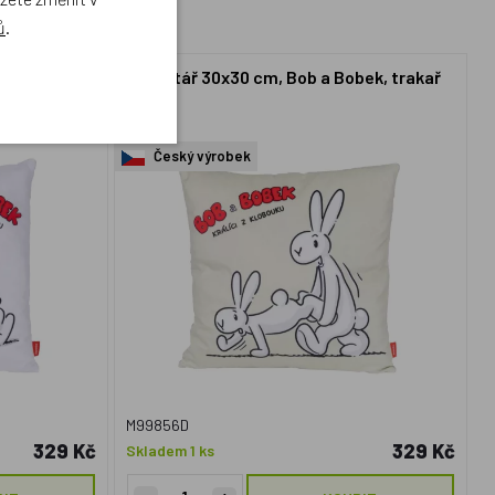
ů
.
bek cvičit
Polštář 30x30 cm, Bob a Bobek, trakař
Český výrobek
M99856D
329 Kč
329 Kč
Skladem 1 ks