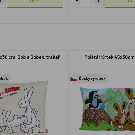
KOUPIT
KOU
x30 cm, Bob a Bobek, trakař
Polštář Krtek 45x30cm,
obek
Český výrobek