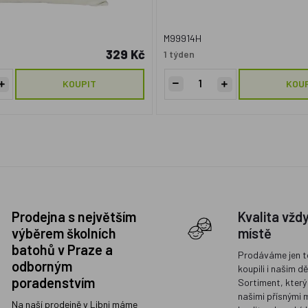
M99914H
329 Kč
1 týden
KOUPIT
KOU
Prodejna s největším
Kvalita vžd
výběrem školních
místě
batohů v Praze a
Prodáváme jen t
odborným
koupili i našim d
poradenstvím
Sortiment, který
našimi přísnými 
Na naší prodejně v Libni máme