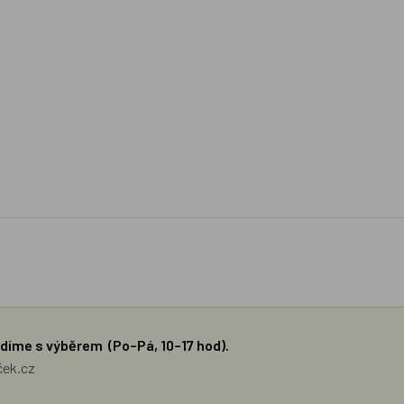
díme s výběrem (Po–Pá, 10–17 hod).
ček.cz