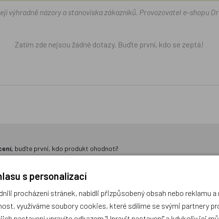
žejí výhradně názory a stanoviska zákazníků. Provozovatel e-shopu D
Zatím zde nejsou žádné dotazy. Buďte první, kdo se zeptá!
cení,
buďte první, kdo produkt ohodnotí!
lasu s personalizací
ili procházení stránek, nabídli přizpůsobený obsah nebo reklamu 
ost, využíváme soubory cookies, které sdílíme se svými partnery pro
ejich nastavení upravíte odkazem "Upravit nastavení" a kdykoliv jej m