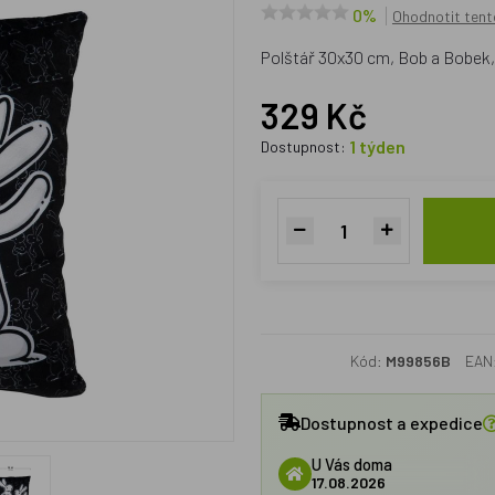
0%
Ohodnotit tent
Polštář 30x30 cm, Bob a Bobek,
329 Kč
1 týden
Dostupnost:
Kód:
M99856B
EAN
Dostupnost a expedice
U Vás doma
17.08.2026