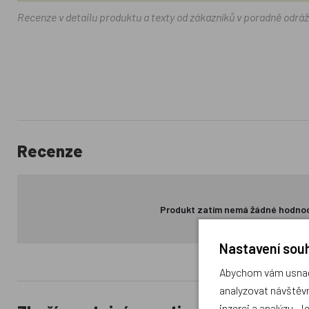
Recenze v detailu produktu a texty od zákazníků v poradně odrá
Recenze
Produkt zatím nemá žádné hodno
Nastavení souh
Abychom vám usnadn
analyzovat návštěvn
inzerci a analýzu. J