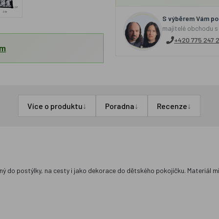
S výběrem Vám por
majitelé obchodu s
+420 775 247 
em
↓
↓
↓
Více o produktu
Poradna
Recenze
 do postýlky, na cesty i jako dekorace do dětského pokojíčku. Materiál mik