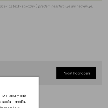
ráček.cz texty zákazníků předem neschvaluje ani neověřuje.
Přidat hodnocení
a mohli anonymně
 sociální média,
ůžete změnit v