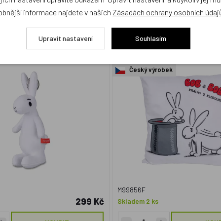
obnější informace najdete v našich
Zásadách ochrany osobních údaj
Králík Bobek 17 cm, plyšový
Polštář 30x30cm, Bob a Bo
Upravit nastavení
Souhlasím
řívěsek na kroužku
Český výrobek
M99856F
299 Kč
Skladem 2 ks