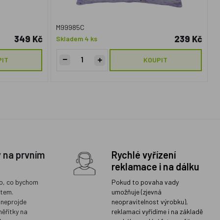
M99985C
349 Kč
239 Kč
Skladem 4 ks
PIT
KOUPIT
y na prvním
Rychlé vyřízení
reklamace i na dálku
o, co bychom
Pokud to povaha vady
ětem.
umožňuje (zjevná
 neprojde
neopravitelnost výrobku),
měřítky na
reklamaci vyřídíme i na základě