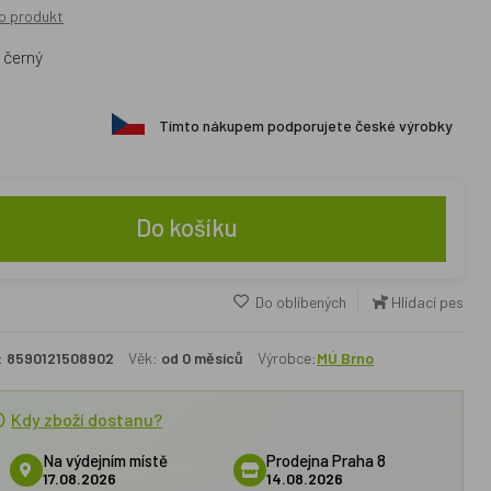
o produkt
 černý
Tímto nákupem podporujete české výrobky
Do košíku
Do oblíbených
Hlídací pes
:
8590121508902
Věk:
od 0 měsíců
Výrobce:
MÚ Brno
Kdy zboží dostanu?
Na výdejním místě
Prodejna Praha 8
17.08.2026
14.08.2026