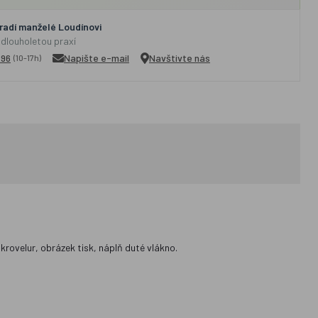
adí manželé Loudínovi
 dlouholetou praxí
296
Napište e-mail
Navštivte nás
(10-17h)
rovelur, obrázek tisk, náplň duté vlákno.