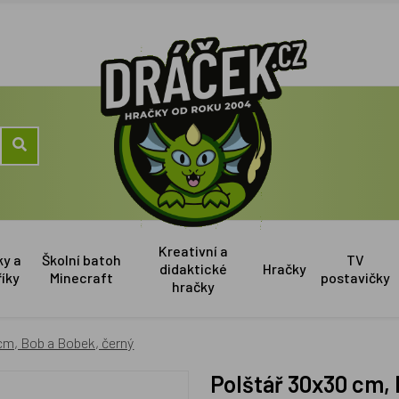
Kreativní a
ky a
Školní batoh
TV
didaktické
Hračky
říky
Minecraft
postavičky
hračky
cm, Bob a Bobek, černý
Polštář 30x30 cm,