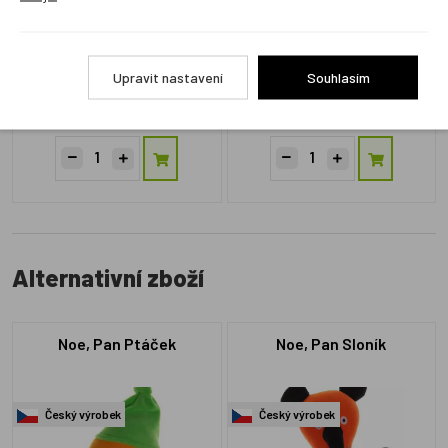
M33971B
M35966Q
Upravit nastavení
Souhlasím
Skladem 1 ks
Skladem 2 ks
499 Kč
299 Kč
Alternativní zboží
Noe, Pan Ptáček
Noe, Pan Sloník
Český výrobek
Český výrobek