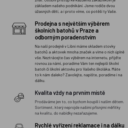
základem našeho podnikání. Jsme rodiče dvou
úžasných dětí, a i proto víme, co potěší ty Vaše.
Prodejna s největším výběrem
školních batohů v Praze a
odborným poradenstvím
Na naší prodejně v Libni máme skladem stovky
batohů a aktovek mnoha značek a víme o nich úplně
vše. Neztrácejte čas výběrem na internetu, přijďte
rovnou za námi, poradíme Vám ten nejlepší školní
batoh či školní aktovku pro Vašeho školáka. Máte
to k nám daleko? Zavolejte, napište, poradíme i na
dálku.
Kvalita vždy na prvním místě
Prodáváme jen to, co bychom koupili i našim dětem.
Sortiment, který neprojde našimi přísnými měřítky
na kvalitu, do nabídky nezařazujeme.
Rychlé vyřízení reklamace i na dálku