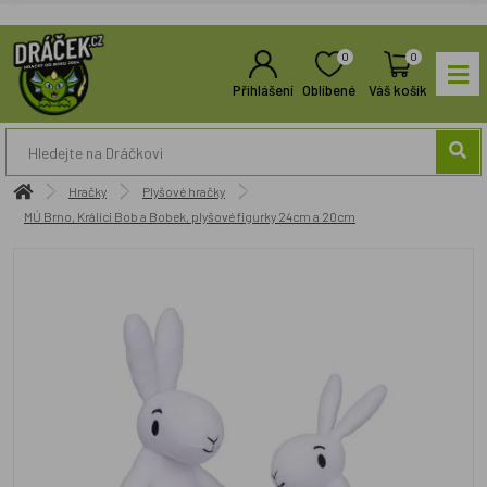
0
0
Přihlášení
Oblíbené
Váš košík
Hračky
Plyšové hračky
MÚ Brno, Králíci Bob a Bobek, plyšové figurky 24cm a 20cm