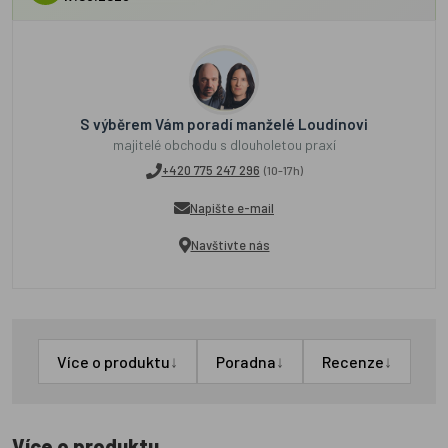
S výběrem Vám poradí manželé Loudínovi
majitelé obchodu s dlouholetou praxí
+420 775 247 296
(10-17h)
Napište e-mail
Navštivte nás
↓
↓
↓
Více o produktu
Poradna
Recenze
Více o produktu