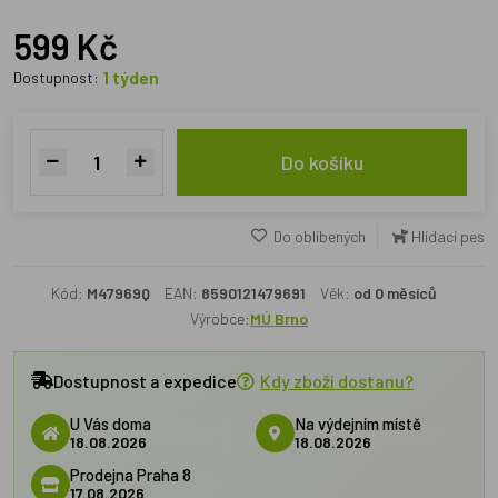
599 Kč
1 týden
Dostupnost:
Do košíku
Do oblíbených
Hlídací pes
Kód:
M47969Q
EAN:
8590121479691
Věk:
od 0 měsíců
Výrobce:
MÚ Brno
Dostupnost a expedice
Kdy zboží dostanu?
U Vás doma
Na výdejním místě
18.08.2026
18.08.2026
Prodejna Praha 8
17.08.2026