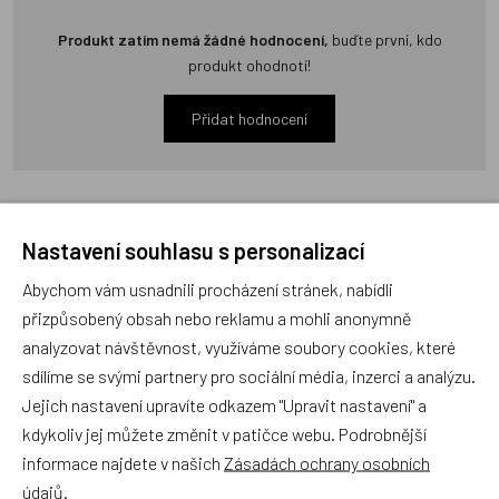
Produkt zatím nemá žádné hodnocení,
buďte první, kdo
produkt ohodnotí!
Přidat hodnocení
Nastavení souhlasu s personalizací
Zboží se stejným motivem
Abychom vám usnadnili procházení stránek, nabídli
přizpůsobený obsah nebo reklamu a mohli anonymně
analyzovat návštěvnost, využíváme soubory cookies, které
Klobouk Boba a Bobka
MÚ Brno, Králík Bobek 17
sdílíme se svými partnery pro sociální média, inzerci a analýzu.
15cm
cm, plyšový přívěsek na
kroužku
Jejich nastavení upravíte odkazem "Upravit nastavení" a
kdykoliv jej můžete změnit v patičce webu. Podrobnější
Český výrobek
informace najdete v našich
Zásadách ochrany osobních
údajů
.