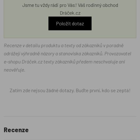
Jsme tu vždy rádi pro Vás! Váš rodinný obchod
Dráček.cz
Položit dotaz
Recenze v detailu produktu a texty od zákazníků v poradně
odrážejí výhradně názory a stanoviska zákazníků. Provozovatel
e-shopu Dráček.cz texty zákazníků předem neschvaluje ani
neověřuje.
Zatím zde nejsou žádné dotazy. Buďte první, kdo se zeptá!
Recenze