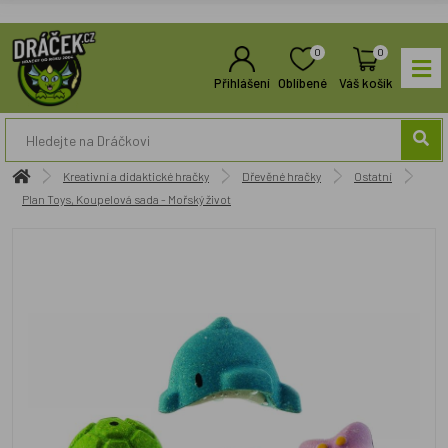
0
0
Přihlášení
Oblíbené
Váš košík
Kreativní a didaktické hračky
Dřevěné hračky
Ostatní
Plan Toys, Koupelová sada - Mořský život