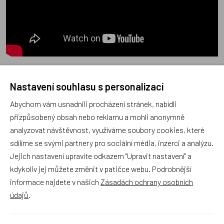
Nastavení souhlasu s personalizací
Poradna
Abychom vám usnadnili procházení stránek, nabídli
přizpůsobený obsah nebo reklamu a mohli anonymně
analyzovat návštěvnost, využíváme soubory cookies, které
sdílíme se svými partnery pro sociální média, inzerci a analýzu.
Jejich nastavení upravíte odkazem "Upravit nastavení" a
Náš sortiment dokonale známe a rádi Vám poradíme
kdykoliv jej můžete změnit v patičce webu. Podrobnější
s výběrem (Po–Pá, 10–17 hod).
informace najdete v našich
Zásadách ochrany osobních
Jsme tu vždy rádi pro Vás! Váš rodinný obchod
údajů
.
Dráček.cz
Položit dotaz