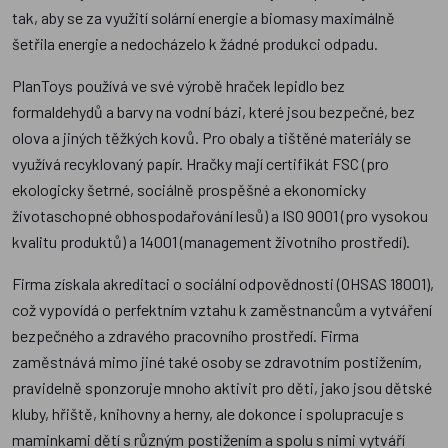
tak, aby se za využití solární energie a biomasy maximálně
šetřila energie a nedocházelo k žádné produkci odpadu.
PlanToys používá ve své výrobě hraček lepidlo bez
formaldehydů a barvy na vodní bázi, které jsou bezpečné, bez
olova a jiných těžkých kovů. Pro obaly a tištěné materiály se
využívá recyklovaný papír. Hračky mají certifikát FSC (pro
ekologicky šetrné, sociálně prospěšné a ekonomicky
životaschopné obhospodařování lesů) a ISO 9001 (pro vysokou
kvalitu produktů) a 14001 (management životního prostředí).
Firma získala akreditaci o sociální odpovědnosti (OHSAS 18001),
což vypovídá o perfektním vztahu k zaměstnancům a vytváření
bezpečného a zdravého pracovního prostředí. Firma
zaměstnává mimo jiné také osoby se zdravotním postižením,
pravidelně sponzoruje mnoho aktivit pro děti, jako jsou dětské
kluby, hřiště, knihovny a herny, ale dokonce i spolupracuje s
maminkami dětí s různým postižením a spolu s nimi vytváří