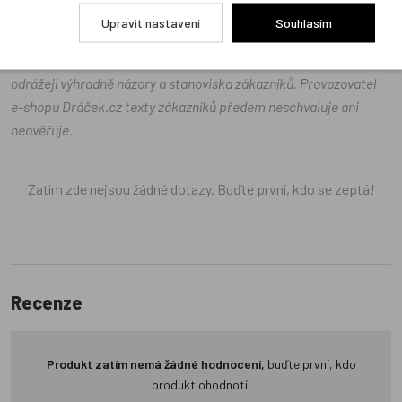
Upravit nastavení
Souhlasím
Recenze v detailu produktu a texty od zákazníků v poradně
odrážejí výhradně názory a stanoviska zákazníků. Provozovatel
e-shopu Dráček.cz texty zákazníků předem neschvaluje ani
neověřuje.
Zatím zde nejsou žádné dotazy. Buďte první, kdo se zeptá!
Recenze
Produkt zatím nemá žádné hodnocení,
buďte první, kdo
produkt ohodnotí!