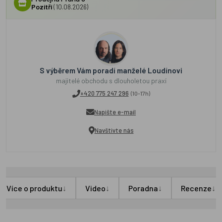
Pozítří
(10.08.2026)
S výběrem Vám poradí manželé Loudínovi
majitelé obchodu s dlouholetou praxí
+420 775 247 296
(10-17h)
Napište e-mail
Navštivte nás
↓
↓
↓
↓
Více o produktu
Video
Poradna
Recenze