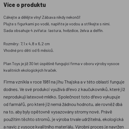
Více o produktu
Cákejte a dělějte vlny! Zábava nikdy nekončí!
Plujte s figurkami po vodě, naplňte je vodou a stříkejte s nimi.
Sada obsahuje 4 zvířata: lastura, hvězdice, želva a delfín.
Rozměry: 7,1 x 4,8 x 6,2 cm
Vhodné pro děti od 6 měsíců.
Plan Toys je již 30 let úspěšně fungující firma v oboru výroby vysoce
kvalitních ekologických hraček.
Firma vznikla v roce 1981 na jihu Thajska a v této oblasti funguje
dodnes. Ve své produkci využívá dřevo z kaučukovníků, které již
neprodukují latexové mléko. Společnost toto dřevo vykupuje
od farmářů, pro které již nemá žádnou hodnotu, ale rovněž dbá
na to, aby byly opětovně vysazovány stromy nové. Právě
použitím těchto stromů, je výroba trvale udržitelná, ekologická
a navíc z vysoce kvalitního materiálu. Výrobní proces je navržen