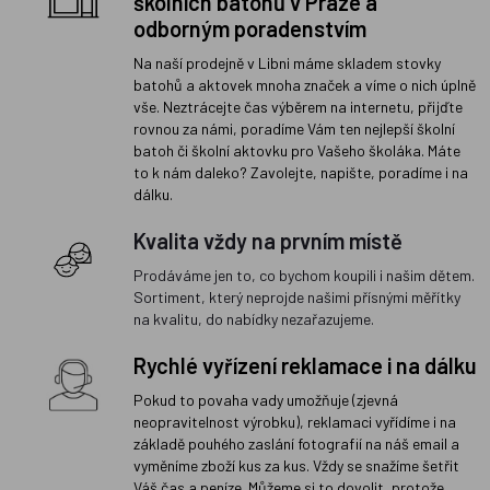
školních batohů v Praze a
odborným poradenstvím
Na naší prodejně v Libni máme skladem stovky
batohů a aktovek mnoha značek a víme o nich úplně
vše. Neztrácejte čas výběrem na internetu, přijďte
rovnou za námi, poradíme Vám ten nejlepší školní
batoh či školní aktovku pro Vašeho školáka. Máte
to k nám daleko? Zavolejte, napište, poradíme i na
dálku.
Kvalita vždy na prvním místě
Prodáváme jen to, co bychom koupili i našim dětem.
Sortiment, který neprojde našimi přísnými měřítky
na kvalitu, do nabídky nezařazujeme.
Rychlé vyřízení reklamace i na dálku
Pokud to povaha vady umožňuje (zjevná
neopravitelnost výrobku), reklamaci vyřídíme i na
základě pouhého zaslání fotografií na náš email a
vyměníme zboží kus za kus. Vždy se snažíme šetřit
Váš čas a peníze. Můžeme si to dovolit, protože