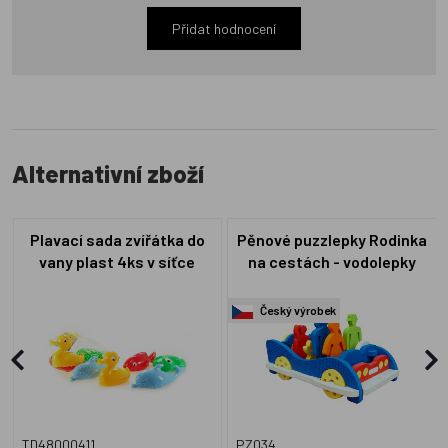
Přidat hodnocení
Alternativní zboží
Plavací sada zvířátka do
Pěnové puzzlepky Rodinka
vany plast 4ks v síťce
na cestách - vodolepky
Český výrobek
TD48000411
PZ034