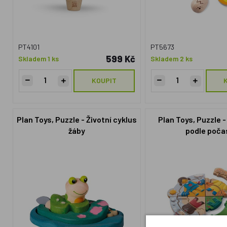
PT4101
PT5673
599 Kč
Skladem 1 ks
Skladem 2 ks
KOUPIT
Plan Toys, Puzzle - Životní cyklus
Plan Toys, Puzzle -
žáby
podle poča