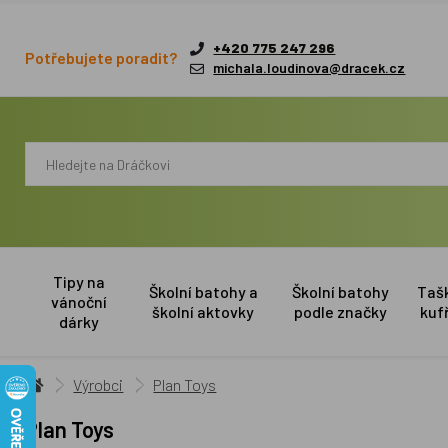
+420 775 247 296
Potřebujete poradit?
michala.loudinova@dracek.cz
Tipy na
Školní batohy a
Školní batohy
Taš
vánoční
školní aktovky
podle značky
kuf
dárky
Výrobci
Plan Toys
Plan Toys