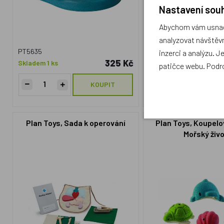
Nastavení souh
Abychom vám usnadn
analyzovat návštěvn
PT5635
PT5666
inzerci a analýzu. J
325 Kč
Skladem 1 ks
Skladem 2 ks
patičce webu. Podr
KOUPIT
Plan Toys, Sada k operování
Plan Toys, Koupelo
Mořský živ