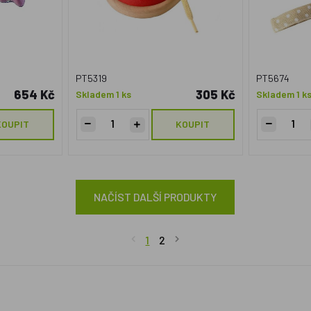
PT5319
PT5674
654 Kč
305 Kč
Skladem 1 ks
Skladem 1 k
KOUPIT
KOUPIT
NAČÍST DALŠÍ PRODUKTY
1
2