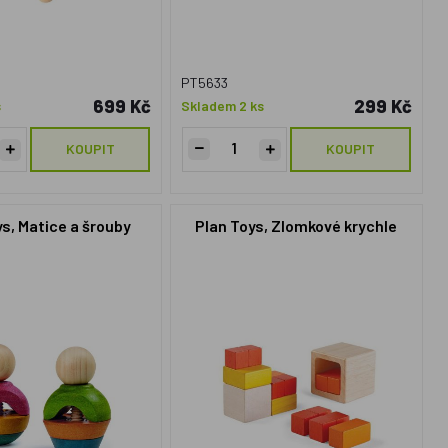
PT5633
699 Kč
299 Kč
s
Skladem 2 ks
KOUPIT
KOUPIT
s, Matice a šrouby
Plan Toys, Zlomkové krychle