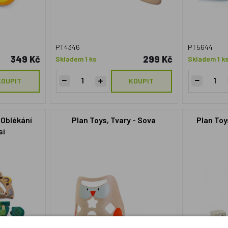
PT4346
PT5644
349 Kč
299 Kč
Skladem 1 ks
Skladem 1 k
KOUPIT
KOUPIT
 Oblékání
Plan Toys, Tvary - Sova
Plan Toy
sí