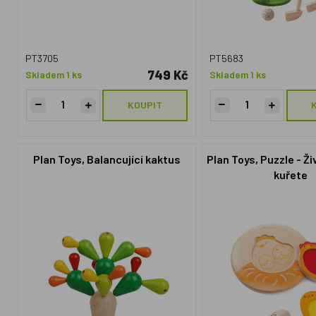
PT3705
PT5683
749 Kč
Skladem 1 ks
Skladem 1 ks
KOUPIT
Plan Toys, Balancující kaktus
Plan Toys, Puzzle - Ži
kuřete