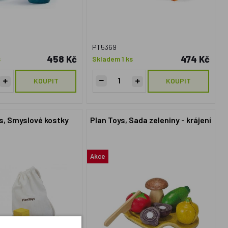
PT5369
458 Kč
474 Kč
s
Skladem 1 ks
KOUPIT
KOUPIT
s, Smyslové kostky
Plan Toys, Sada zeleniny - krájení
Akce