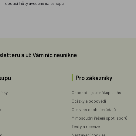
dodací lhůty uvedené na eshopu
sletteru a už Vám nic neunikne
kupu
Pro zákazníky
ínky
Ohodnotili jste nákup u nás
Otázky a odpovědi
y
Ochrana osobních údajů
Mimosoudní řešení spot. sporů
Testy a recenze
ad
Nastavení cookies