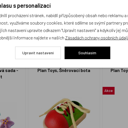
lasu s personalizací
ili procházení stránek, nabídli přizpůsobený obsah nebo reklamu 
ost, využíváme soubory cookies, které sdílíme se svými partnery pro
PT5132
PT5531
ejich nastavení upravíte odkazem "Upravit nastavení" a kdykoliv jej m
654 Kč
605 Kč
Skladem 1 ks
Skladem 1 k
obnější informace najdete v našich
Zásadách ochrany osobních údaj
KOUPIT
KOUPIT
Upravit nastavení
Souhlasím
vá sada -
Plan Toys, Šněrovací bota
Plan Toy
ot
Akce