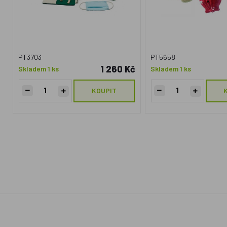
PT3703
PT5658
1 260 Kč
Skladem 1 ks
Skladem 1 ks
KOUPIT