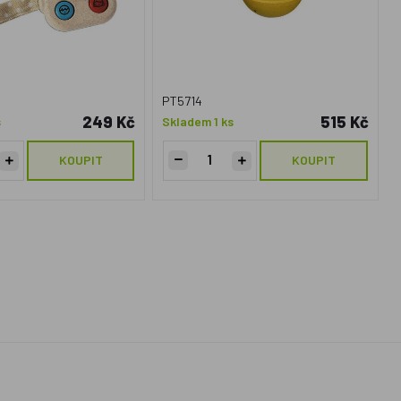
PT5714
249 Kč
515 Kč
s
Skladem 1 ks
KOUPIT
KOUPIT