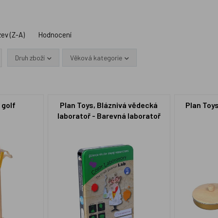
ev (Z-A)
Hodnocení
Druh zboží
Věková kategorie
 golf
Plan Toys, Bláznivá vědecká
Plan Toy
laboratoř - Barevná laboratoř