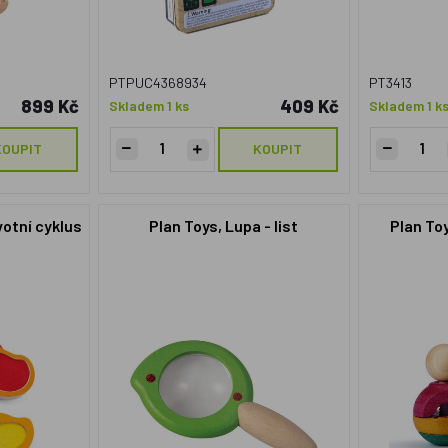
PTPUC4368934
PT3413
899 Kč
409 Kč
Skladem 1 ks
Skladem 1 k
KOUPIT
KOUPIT
votní cyklus
Plan Toys, Lupa - list
Plan Toy