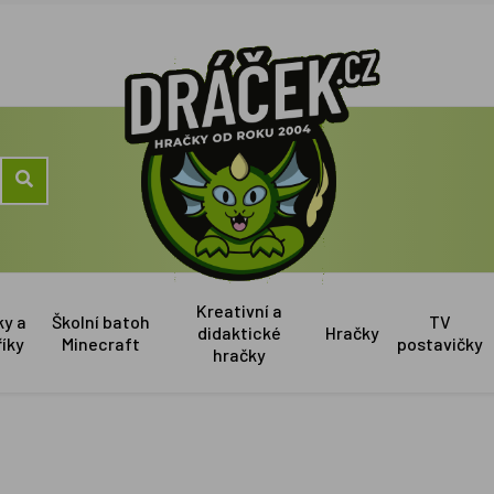
Kreativní a
ky a
Školní batoh
TV
didaktické
Hračky
říky
Minecraft
postavičky
hračky