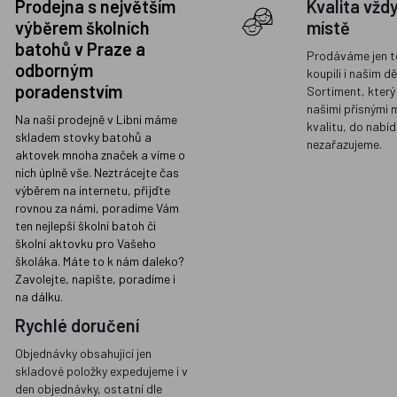
Prodejna s největším
Kvalita vžd
výběrem školních
místě
batohů v Praze a
Prodáváme jen t
odborným
koupili i našim d
poradenstvím
Sortiment, který
našimi přísnými 
Na naší prodejně v Libni máme
kvalitu, do nabíd
skladem stovky batohů a
nezařazujeme.
aktovek mnoha značek a víme o
nich úplně vše. Neztrácejte čas
výběrem na internetu, přijďte
rovnou za námi, poradíme Vám
ten nejlepší školní batoh či
školní aktovku pro Vašeho
školáka. Máte to k nám daleko?
Zavolejte, napište, poradíme i
na dálku.
Rychlé doručení
Objednávky obsahující jen
skladové položky expedujeme i v
den objednávky, ostatní dle