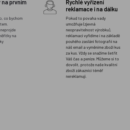
y na prvním
Rychlé vyřízení
reklamace i na dálku
o, co bychom
Pokud to povaha vady
ětem.
umožňuje (zjevná
 neprojde
neopravitelnost výrobku),
měřítky na
reklamaci vyřídíme i na základě
ky
pouhého zaslání fotografií na
náš email a vyměníme zboží kus
za kus. Vždy se snažíme šetřit
Váš čas a peníze. Můžeme si to
dovolit, protože naše kvalitní
zboží zákazníci téměř
nereklamují.