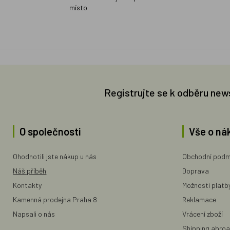
místo
Registrujte se k odběru new
O společnosti
Vše o ná
Ohodnotili jste nákup u nás
Obchodní podm
Náš příběh
Doprava
Kontakty
Možnosti platb
Kamenná prodejna Praha 8
Reklamace
Napsali o nás
Vrácení zboží
Shipping abro