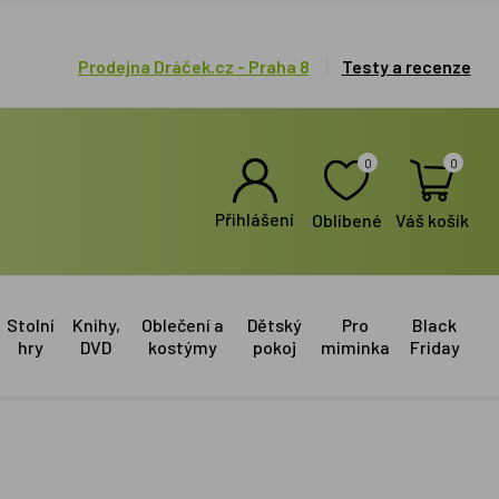
Prodejna Dráček.cz - Praha 8
Testy a recenze
0
0
Přihlášení
Oblíbené
Váš košík
Stolní
Knihy,
Oblečení a
Dětský
Pro
Black
hry
DVD
kostýmy
pokoj
miminka
Friday