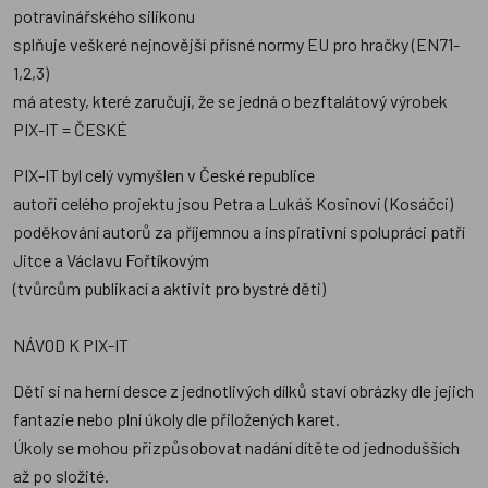
potravinářského silikonu
splňuje veškeré nejnovější přísné normy EU pro hračky (EN71-
1,2,3)
má atesty, které zaručují, že se jedná o bezftalátový výrobek
PIX-IT = ČESKÉ
PIX-IT byl celý vymyšlen v České republice
autoři celého projektu jsou Petra a Lukáš Kosinovi (Kosáčci)
poděkování autorů za příjemnou a inspirativní spolupráci patří
Jitce a Václavu Fořtíkovým
(tvůrcům publikací a aktivit pro bystré děti)
NÁVOD K PIX-IT
Děti si na herní desce z jednotlivých dílků staví obrázky dle jejich
fantazie nebo plní úkoly dle přiložených karet.
Úkoly se mohou přizpůsobovat nadání dítěte od jednodušších
až po složité.