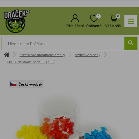
0
0
Přihlášení
Oblíbené
Váš košík
Kreativní a didaktické hračky
Vzdělávací sady
PIX-IT Náhradní sada 180 dílků
Český výrobek