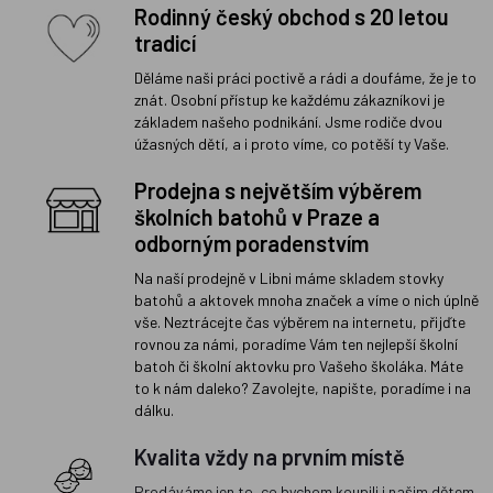
Rodinný český obchod s 20 letou
tradicí
Děláme naši práci poctivě a rádi a doufáme, že je to
znát. Osobní přístup ke každému zákazníkovi je
základem našeho podnikání. Jsme rodiče dvou
úžasných dětí, a i proto víme, co potěší ty Vaše.
Prodejna s největším výběrem
školních batohů v Praze a
odborným poradenstvím
Na naší prodejně v Libni máme skladem stovky
batohů a aktovek mnoha značek a víme o nich úplně
vše. Neztrácejte čas výběrem na internetu, přijďte
rovnou za námi, poradíme Vám ten nejlepší školní
batoh či školní aktovku pro Vašeho školáka. Máte
to k nám daleko? Zavolejte, napište, poradíme i na
dálku.
Kvalita vždy na prvním místě
Prodáváme jen to, co bychom koupili i našim dětem.