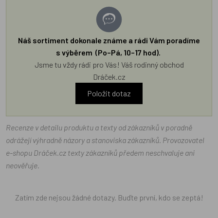
Náš sortiment dokonale známe a rádi Vám poradíme
s výběrem (Po–Pá, 10–17 hod).
Jsme tu vždy rádi pro Vás! Váš rodinný obchod
Dráček.cz
Položit dotaz
Recenze v detailu produktu a texty od zákazníků v poradně
odrážejí výhradně názory a stanoviska zákazníků. Provozovatel
e-shopu Dráček.cz texty zákazníků předem neschvaluje ani
neověřuje.
Zatím zde nejsou žádné dotazy. Buďte první, kdo se zeptá!