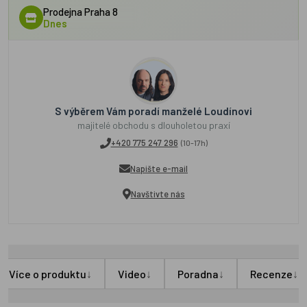
Prodejna Praha 8
Dnes
S výběrem Vám poradí manželé Loudínovi
majitelé obchodu s dlouholetou praxí
+420 775 247 296
(10-17h)
Napište e-mail
Navštivte nás
↓
↓
↓
↓
Více o produktu
Video
Poradna
Recenze