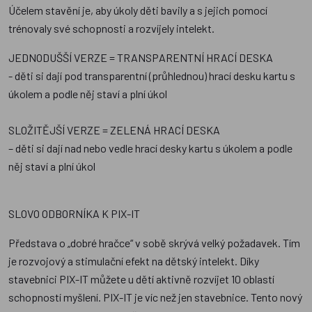
Účelem stavění je, aby úkoly děti bavily a s jejich pomocí
trénovaly své schopnosti a rozvíjely intelekt.
JEDNODUŠŠÍ VERZE = TRANSPARENTNÍ HRACÍ DESKA
- děti si dají pod transparentní (průhlednou) hrací desku kartu s
úkolem a podle něj staví a plní úkol
SLOŽITĚJŠÍ VERZE = ZELENÁ HRACÍ DESKA
– děti si dají nad nebo vedle hrací desky kartu s úkolem a podle
něj staví a plní úkol
SLOVO ODBORNÍKA K PIX-IT
Představa o „dobré hračce“ v sobě skrývá velký požadavek. Tím
je rozvojový a stimulační efekt na dětský intelekt. Díky
stavebnici PIX-IT můžete u dětí aktivně rozvíjet 10 oblastí
schopností myšlení. PIX-IT je víc než jen stavebnice. Tento nový