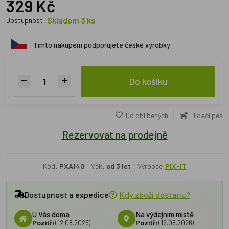
329 Kč
Skladem 3 ks
Dostupnost:
Tímto nákupem podporujete české výrobky
Do košíku
Do oblíbených
Hlídací pes
Rezervovat na prodejně
Kód:
PXA140
Věk:
od 3 let
Výrobce:
PIX-IT
Dostupnost a expedice
Kdy zboží dostanu?
U Vás doma
Na výdejním místě
Pozítří
(12.08.2026)
Pozítří
(12.08.2026)