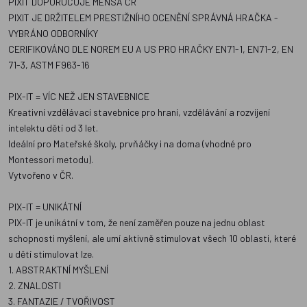
PIXIT DOPORUČUJE MENSA ČR
PIXIT JE DRŽITELEM PRESTIŽNÍHO OCENĚNÍ SPRÁVNÁ HRAČKA -
VYBRÁNO ODBORNÍKY
CERIFIKOVÁNO DLE NOREM EU A US PRO HRAČKY EN71-1, EN71-2, EN
71-3, ASTM F963-16
PIX-IT = VÍC NEŽ JEN STAVEBNICE
Kreativní vzdělávací stavebnice pro hraní, vzdělávání a rozvíjení
intelektu dětí od 3 let.
Ideální pro Mateřské školy, prvňáčky i na doma (vhodné pro
Montessori metodu).
Vytvořeno v ČR.
PIX-IT = UNIKÁTNÍ
PIX-IT je unikátní v tom, že není zaměřen pouze na jednu oblast
schopnosti myšlení, ale umí aktivně stimulovat všech 10 oblasti, které
u dětí stimulovat lze.
1. ABSTRAKTNÍ MYŠLENÍ
2. ZNALOSTI
3. FANTAZIE / TVOŘIVOST