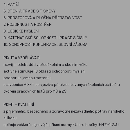
4. PAMĚŤ
5. ČTENÍ A PRÁCE S PÍSMENY
6. PROSTOROVÁ A PLOŠNÁ PŘEDSTAVIVOST
7. POZORNOST A POSTŘEH
8. LOGICKÉ MYŠLENÍ
9. MATEMATICKÉ SCHOPNOSTI, PRÁCE S ČÍSLY
10. SCHOPNOST KOMUNIKACE, SLOVNÍ ZÁSOBA
PIX-IT = VZDĚLÁVACÍ
rozvíjí intelekt dětí v předškolním a školním věku
aktivně stimuluje 10 oblastí schopnosti myšlení
podporuje jemnou motoriku
stavebnice PIX-IT se využívá při akreditovaných školeních učitelů a
tvoření pracovních listů pro MŠ a ZŠ
PIX-IT = KVALITNÍ
z příjemného, bezpečného a zdravotně nezávadného potravinářského
silikonu
splňuje veškeré nejnovější přísné normy EU pro hračky (EN71-1,2,3)