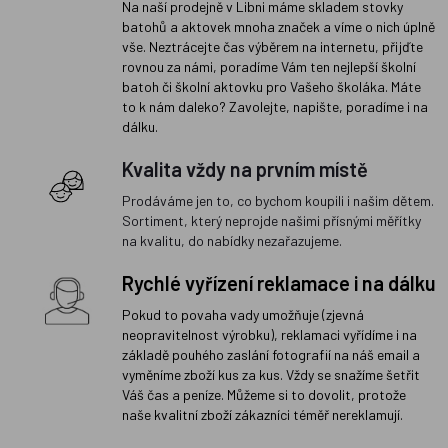
Na naší prodejně v Libni máme skladem stovky
batohů a aktovek mnoha značek a víme o nich úplně
vše. Neztrácejte čas výběrem na internetu, přijďte
rovnou za námi, poradíme Vám ten nejlepší školní
batoh či školní aktovku pro Vašeho školáka. Máte
to k nám daleko? Zavolejte, napište, poradíme i na
dálku.
Kvalita vždy na prvním místě
Prodáváme jen to, co bychom koupili i našim dětem.
Sortiment, který neprojde našimi přísnými měřítky
na kvalitu, do nabídky nezařazujeme.
Rychlé vyřízení reklamace i na dálku
Pokud to povaha vady umožňuje (zjevná
neopravitelnost výrobku), reklamaci vyřídíme i na
základě pouhého zaslání fotografií na náš email a
vyměníme zboží kus za kus. Vždy se snažíme šetřit
Váš čas a peníze. Můžeme si to dovolit, protože
naše kvalitní zboží zákazníci téměř nereklamují.