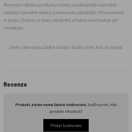
Recenze v detailu produktu a texty od zákazníků v poradně
odrážejí výhradně názory a stanoviska zákazníků. Provozovatel
e-shopu Dráček.cz texty zákazníků předem neschvaluje ani
neověřuje.
Zatím zde nejsou žádné dotazy. Buďte první, kdo se zeptá!
Recenze
Produkt zatím nemá žádné hodnocení,
buďte první, kdo
produkt ohodnotí!
Přidat hodnocení