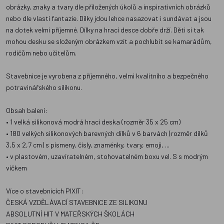
obrázky, znaky a tvary dle přiložených úkolů a inspirativních obrázků
nebo dle vlastí fantazie. Dílky jdou lehce nasazovat i sundávat a jsou
na dotek velmi příjemné. Dílky na hrací desce dobře drží. Děti si tak
mohou desku se složeným obrázkem vzít a pochlubit se kamarádům,
rodičům nebo učitelům.
Stavebnice je vyrobena z příjemného, velmi kvalitního a bezpečného
potravinářského silikonu.
Obsah balení:
• 1 velká silikonová modrá hrací deska (rozměr 35 x 25 cm)
• 180 velkých silikonových barevných dílků v 6 barvách (rozměr dílků
3,5 x 2,7 cm) s písmeny, čísly, znaménky, tvary, emoji, ...
• v plastovém, uzavíratelném, stohovatelném boxu vel. S s modrým
víčkem
Více o stavebnicích PIXIT:
ČESKÁ VZDĚLÁVACÍ STAVEBNICE ZE SILIKONU
ABSOLUTNÍ HIT V MATEŘSKÝCH ŠKOLÁCH