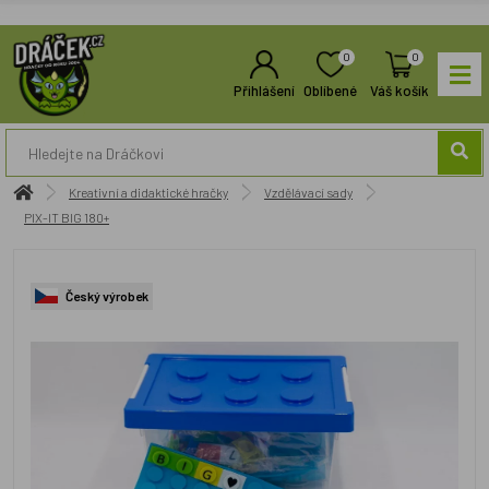
0
0
Přihlášení
Oblíbené
Váš košík
Kreativní a didaktické hračky
Vzdělávací sady
PIX-IT BIG 180+
Český výrobek