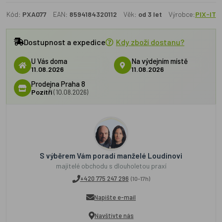
Kód:
PXA077
EAN:
8594184320112
Věk:
od 3 let
Výrobce:
PIX-IT
Dostupnost a expedice
Kdy zboží dostanu?
U Vás doma
Na výdejním místě
11.08.2026
11.08.2026
Prodejna Praha 8
Pozítří
(10.08.2026)
S výběrem Vám poradí manželé Loudínovi
majitelé obchodu s dlouholetou praxí
+420 775 247 296
(10-17h)
Napište e-mail
Navštivte nás