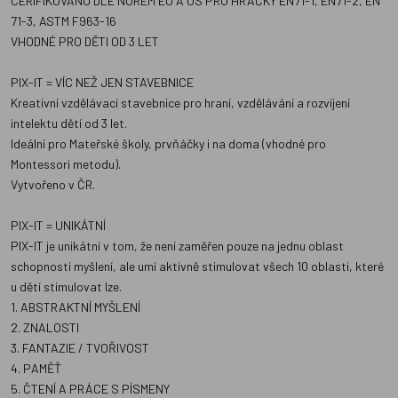
CERIFIKOVÁNO DLE NOREM EU A US PRO HRAČKY EN71-1, EN71-2, EN
71-3, ASTM F963-16
VHODNÉ PRO DĚTI OD 3 LET
PIX-IT = VÍC NEŽ JEN STAVEBNICE
Kreativní vzdělávací stavebnice pro hraní, vzdělávání a rozvíjení
intelektu dětí od 3 let.
Ideální pro Mateřské školy, prvňáčky i na doma (vhodné pro
Montessori metodu).
Vytvořeno v ČR.
PIX-IT = UNIKÁTNÍ
PIX-IT je unikátní v tom, že není zaměřen pouze na jednu oblast
schopnosti myšlení, ale umí aktivně stimulovat všech 10 oblasti, které
u dětí stimulovat lze.
1. ABSTRAKTNÍ MYŠLENÍ
2. ZNALOSTI
3. FANTAZIE / TVOŘIVOST
4. PAMĚŤ
5. ČTENÍ A PRÁCE S PÍSMENY