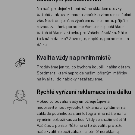
Na naší prodejně v Libni máme skladem stovky
batohů a aktovek mnoha značek a víme o nich úplně
vše. Neztrácejte čas výběrem na internetu, přijďte
rovnou za námi, poradíme Vám ten nejlepší školní
batoh či školní aktovku pro Vašeho školáka. Máte
to k nám daleko? Zavolejte, napište, poradíme i na
dálku.
Kvalita vždy na prvním místě
Prodáváme jen to, co bychom koupili i našim dětem.
Sortiment, který neprojde našimi přísnými měřítky
na kvalitu, do nabídky nezařazujeme.
Rychlé vyřízení reklamace i na dálku
Pokud to povaha vady umožňuje (zjevná
neopravitelnost výrobku), reklamaci vyřídíme i na
základě pouhého zaslání fotografií na náš email a
vyměníme zboží kus za kus. Vždy se snažíme šetřit
Váš čas a peníze. Můžeme si to dovolit, protože
naše kvalitní zboží zákazníci téměř nereklamují.