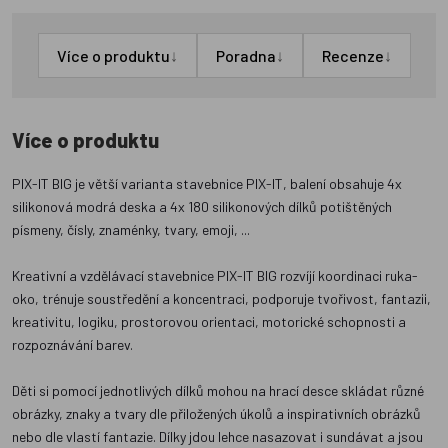
↓
↓
↓
Více o produktu
Poradna
Recenze
Více o produktu
PIX-IT BIG je větší varianta stavebnice PIX-IT, balení obsahuje 4x
silikonová modrá deska a 4x 180 silikonových dílků potištěných
písmeny, čísly, znaménky, tvary, emoji, ...
Kreativní a vzdělávací stavebnice PIX-IT BIG rozvíjí koordinaci ruka-
oko, trénuje soustředění a koncentraci, podporuje tvořivost, fantazii,
kreativitu, logiku, prostorovou orientaci, motorické schopnosti a
rozpoznávání barev.
Děti si pomocí jednotlivých dílků mohou na hrací desce skládat různé
obrázky, znaky a tvary dle přiložených úkolů a inspirativních obrázků
nebo dle vlastí fantazie. Dílky jdou lehce nasazovat i sundávat a jsou