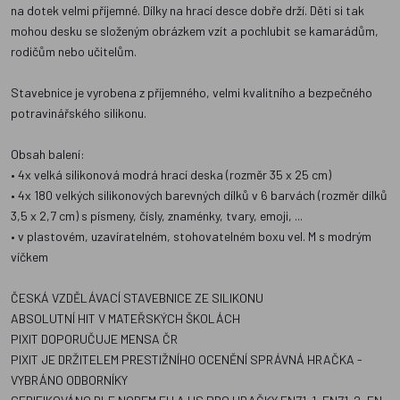
na dotek velmi příjemné. Dílky na hrací desce dobře drží. Děti si tak
mohou desku se složeným obrázkem vzít a pochlubit se kamarádům,
rodičům nebo učitelům.
Stavebnice je vyrobena z příjemného, velmi kvalitního a bezpečného
potravinářského silikonu.
Obsah balení:
• 4x velká silikonová modrá hrací deska (rozměr 35 x 25 cm)
• 4x 180 velkých silikonových barevných dílků v 6 barvách (rozměr dílků
3,5 x 2,7 cm) s písmeny, čísly, znaménky, tvary, emoji, ...
• v plastovém, uzavíratelném, stohovatelném boxu vel. M s modrým
víčkem
ČESKÁ VZDĚLÁVACÍ STAVEBNICE ZE SILIKONU
ABSOLUTNÍ HIT V MATEŘSKÝCH ŠKOLÁCH
PIXIT DOPORUČUJE MENSA ČR
PIXIT JE DRŽITELEM PRESTIŽNÍHO OCENĚNÍ SPRÁVNÁ HRAČKA -
VYBRÁNO ODBORNÍKY