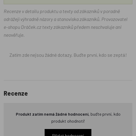
Recenze v detailu produktu a texty od zákazníků v poradně
odrážejí výhradně názory a stanoviska zákazníků. Provozovatel
e-shopu Dráček.cz texty zákazníků předem neschvaluje ani
neověřuje.
Zatím zde nejsou žádné dotazy. Buďte první, kdo se zeptá!
Recenze
Produkt zatím nemá žádné hodnocení,
buďte první, kdo
produkt ohodnotí!
Přidat hodnocení