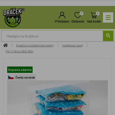
0
0
Přihlášení
Oblíbené
Váš košík
Kreativní a didaktické hračky
Vzdělávací sady
PIX-IT Box 4 BIG 180+
Doprava zdarma
Český výrobek