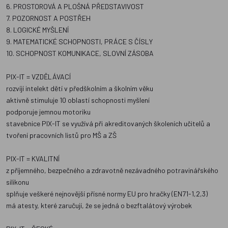
6. PROSTOROVÁ A PLOŠNÁ PŘEDSTAVIVOST
7. POZORNOST A POSTŘEH
8. LOGICKÉ MYŠLENÍ
9. MATEMATICKÉ SCHOPNOSTI, PRÁCE S ČÍSLY
10. SCHOPNOST KOMUNIKACE, SLOVNÍ ZÁSOBA
PIX-IT = VZDĚLÁVACÍ
rozvíjí intelekt dětí v předškolním a školním věku
aktivně stimuluje 10 oblastí schopnosti myšlení
podporuje jemnou motoriku
stavebnice PIX-IT se využívá při akreditovaných školeních učitelů a
tvoření pracovních listů pro MŠ a ZŠ
PIX-IT = KVALITNÍ
z příjemného, bezpečného a zdravotně nezávadného potravinářského
silikonu
splňuje veškeré nejnovější přísné normy EU pro hračky (EN71-1,2,3)
má atesty, které zaručují, že se jedná o bezftalátový výrobek