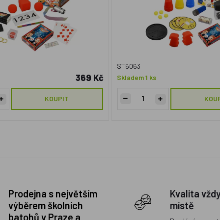
ST6063
369 Kč
Skladem 1 ks
KOUPIT
KOU
Prodejna s největším
Kvalita vžd
výběrem školních
místě
batohů v Praze a