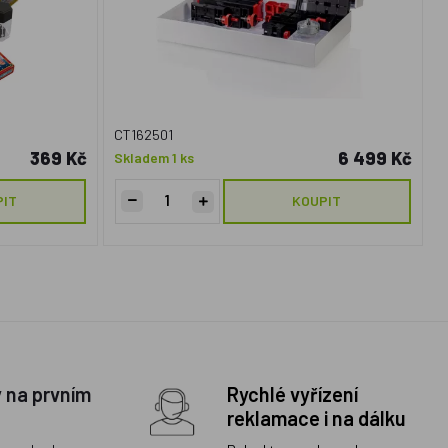
CT162501
369 Kč
6 499 Kč
Skladem 1 ks
PIT
KOUPIT
y na prvním
Rychlé vyřízení
reklamace i na dálku