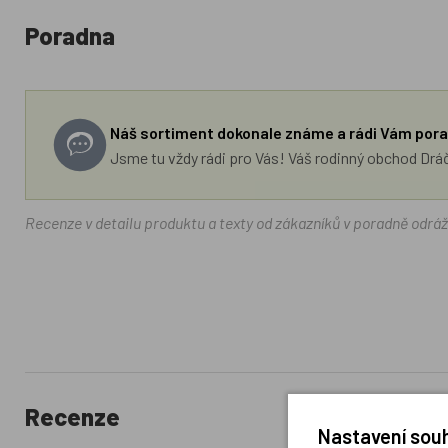
Poradna
Náš sortiment dokonale známe a rádi Vám pora
Jsme tu vždy rádi pro Vás! Váš rodinný obchod Drá
Recenze v detailu produktu a texty od zákazníků v poradně odrá
Recenze
Nastavení souh