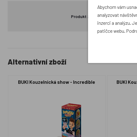
Abychom vám usnadn
analyzovat návštěvn
Produkt zatím nemá žádné hodno
inzerci a analýzu. J
patičce webu. Podr
Alternativní zboží
BUKI Kouzelnická show - Incredible
BUKI Kou