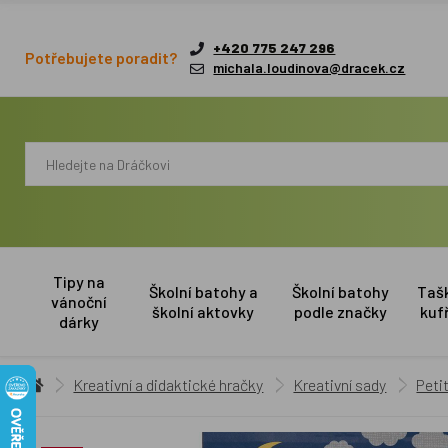
+420 775 247 296
Potřebujete poradit?
michala.loudinova@dracek.cz
Tipy na
Školní batohy a
Školní batohy
Taš
vánoční
školní aktovky
podle značky
kuf
dárky
Kreativní a didaktické hračky
Kreativní sady
Peti