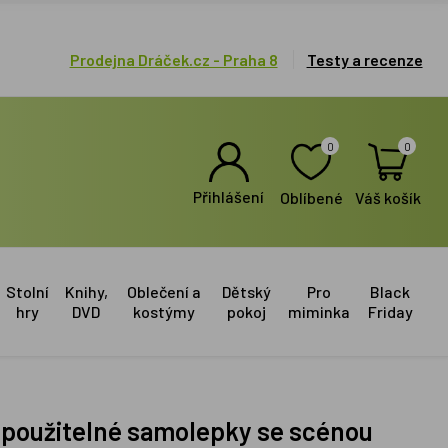
Prodejna Dráček.cz - Praha 8
Testy a recenze
0
0
Přihlášení
Oblíbené
Váš košík
Stolní
Knihy,
Oblečení a
Dětský
Pro
Black
hry
DVD
kostýmy
pokoj
miminka
Friday