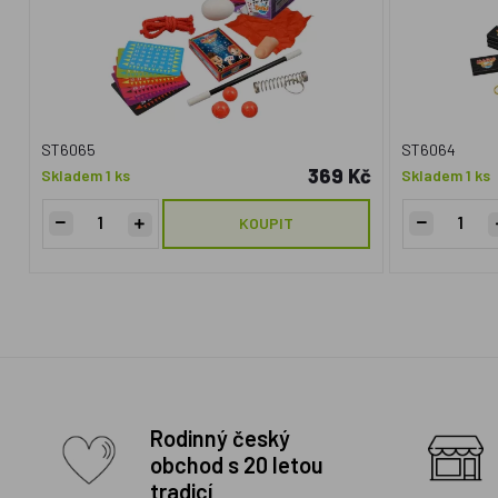
ST6065
ST6064
369 Kč
Skladem 1 ks
Skladem 1 ks
KOUPIT
Rodinný český
obchod s 20 letou
tradicí