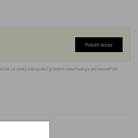
Položit dotaz
ráček.cz texty zákazníků předem neschvaluje ani neověřuje.