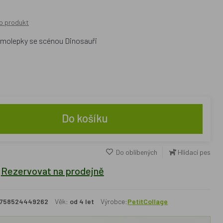
o produkt
amolepky se scénou Dinosauři
Do košíku
Do oblíbených
Hlídací pes
Rezervovat na prodejně
758524449262
Věk:
od 4 let
Výrobce:
PetitCollage