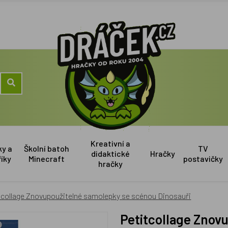
Kreativní a
ky a
Školní batoh
TV
didaktické
Hračky
říky
Minecraft
postavičky
hračky
tcollage Znovupoužitelné samolepky se scénou Dinosauři
Petitcollage Znovupoužitelné samolepky se scénou