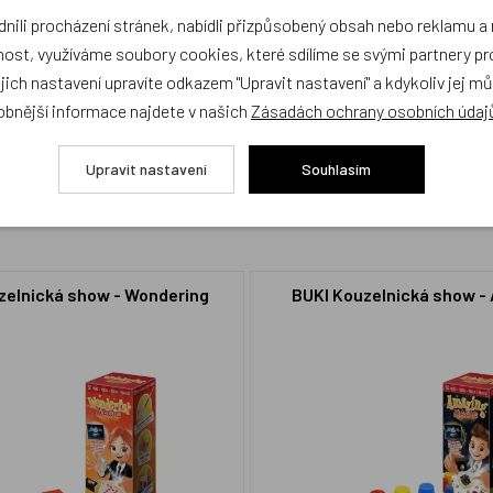
ili procházení stránek, nabídli přizpůsobený obsah nebo reklamu 
ost, využíváme soubory cookies, které sdílíme se svými partnery pro
cení,
buďte první, kdo produkt ohodnotí!
ejich nastavení upravíte odkazem "Upravit nastavení" a kdykoliv jej m
obnější informace najdete v našich
Zásadách ochrany osobních údaj
Upravit nastavení
Souhlasím
zelnická show - Wondering
BUKI Kouzelnická show -