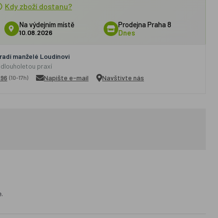
Kdy zboží dostanu?
Na výdejním místě
Prodejna Praha 8
10.08.2026
Dnes
adí manželé Loudínovi
 dlouholetou praxí
296
Napište e-mail
Navštivte nás
(10-17h)
e.