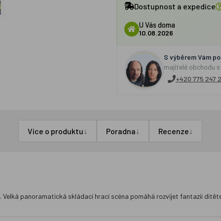
Dostupnost a expedice
U Vás doma
10.08.2026
S výběrem Vám por
majitelé obchodu s
+420 775 247 
↓
↓
↓
Více o produktu
Poradna
Recenze
 Velká panoramatická skládací hrací scéna pomáhá rozvíjet fantazii dítět