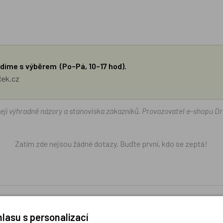
díme s výběrem (Po–Pá, 10–17 hod).
ček.cz
žejí výhradně názory a stanoviska zákazníků. Provozovatel e-shopu D
Zatím zde nejsou žádné dotazy. Buďte první, kdo se zeptá!
lasu s personalizací