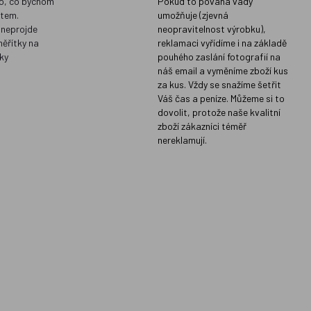
o, co bychom
Pokud to povaha vady
ětem.
umožňuje (zjevná
 neprojde
neopravitelnost výrobku),
měřítky na
reklamaci vyřídíme i na základě
ky
pouhého zaslání fotografií na
náš email a vyměníme zboží kus
za kus. Vždy se snažíme šetřit
Váš čas a peníze. Můžeme si to
dovolit, protože naše kvalitní
zboží zákazníci téměř
nereklamují.