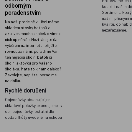
Prodáváme jen t
odborným
koupili i našim d
poradenstvím
Sortiment, který
našimi přísnými 
Na naší prodejně v Libni máme
kvalitu, do nabíd
skladem stovky batohů a
nezařazujeme.
aktovek mnoha značek a víme o
nich úplně vše. Neztrácejte čas
výběrem na internetu, přijďte
rovnou za námi, poradíme Vám
ten nejlepší školní batoh či
školní aktovku pro Vašeho
školáka. Máte to k nám daleko?
Zavolejte, napište, poradíme i
na dálku.
Rychlé doručení
Objednávky obsahující jen
skladové položky expedujeme i v
den objednávky, ostatní dle
dodací lhůty uvedené na eshopu