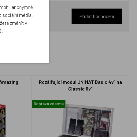
a mohli anonymně
 sociální média,
Přidat hodnocení
ůžete změnit v
ů
.
 Amazing
Rozšiřující modul UNIMAT Basic 4v1 na
Classic 6v1
Doprava zdarma