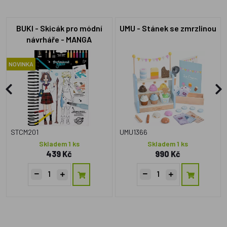
BUKI - Skicák pro módní
UMU - Stánek se zmrzlinou
návrháře - MANGA
NOVINKA
STCM201
UMU1366
Skladem 1 ks
Skladem 1 ks
439 Kč
990 Kč