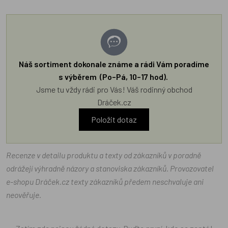
Náš sortiment dokonale známe a rádi Vám poradíme
s výběrem (Po–Pá, 10–17 hod).
Jsme tu vždy rádi pro Vás! Váš rodinný obchod
Dráček.cz
Položit dotaz
Recenze v detailu produktu a texty od zákazníků v poradně
odrážejí výhradně názory a stanoviska zákazníků. Provozovatel
e-shopu Dráček.cz texty zákazníků předem neschvaluje ani
neověřuje.