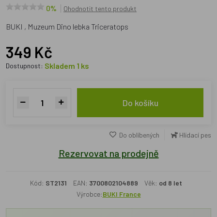
0%
Ohodnotit tento produkt
BUKI , Muzeum Dino lebka Triceratops
349 Kč
Skladem 1 ks
Dostupnost:
Do košíku
Do oblíbených
Hlídací pes
Rezervovat na prodejně
Kód:
ST2131
EAN:
3700802104889
Věk:
od 8 let
Výrobce:
BUKI France