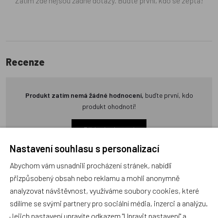
Zatím zde nejsou žádné dotazy. Buďte první, kdo se zeptá!
Recenze
Produkt zatím nemá žádné hodnocení,
buďte první, kdo
produkt ohodnotí!
Přidat hodnocení
Nastavení souhlasu s personalizací
Abychom vám usnadnili procházení stránek, nabídli
přizpůsobený obsah nebo reklamu a mohli anonymně
analyzovat návštěvnost, využíváme soubory cookies, které
Zboží se stejným motivem
sdílíme se svými partnery pro sociální média, inzerci a analýzu.
Jejich nastavení upravíte odkazem "Upravit nastavení" a