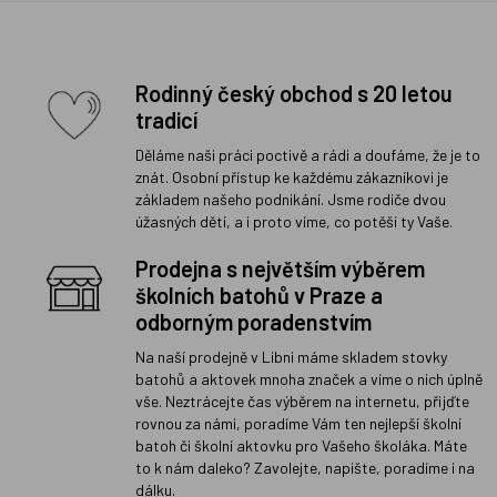
Rodinný český obchod s 20 letou
tradicí
Děláme naši práci poctivě a rádi a doufáme, že je to
znát. Osobní přístup ke každému zákazníkovi je
základem našeho podnikání. Jsme rodiče dvou
úžasných dětí, a i proto víme, co potěší ty Vaše.
Prodejna s největším výběrem
školních batohů v Praze a
odborným poradenstvím
Na naší prodejně v Libni máme skladem stovky
batohů a aktovek mnoha značek a víme o nich úplně
vše. Neztrácejte čas výběrem na internetu, přijďte
rovnou za námi, poradíme Vám ten nejlepší školní
batoh či školní aktovku pro Vašeho školáka. Máte
to k nám daleko? Zavolejte, napište, poradíme i na
dálku.