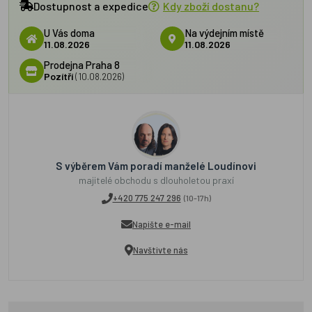
Dostupnost a expedice
Kdy zboží dostanu?
U Vás doma
Na výdejním místě
11.08.2026
11.08.2026
Prodejna Praha 8
Pozítří
(10.08.2026)
S výběrem Vám poradí manželé Loudínovi
majitelé obchodu s dlouholetou praxí
+420 775 247 296
(10-17h)
Napište e-mail
Navštivte nás