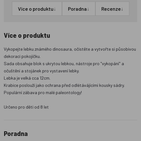
↓
↓
↓
Více o produktu
Poradna
Recenze
Více o produktu
Vykopejte lebku známého dinosaura, očistěte a vytvořte si působivou
dekoraci pokojíčku.
Sada obsahuje blok s ukrytou lebkou, nástroje pro "vykopání" a
očuštění a stojánek pro vystavení lebky.
Lebka je velká cca 12cm.
Krabice poslouží jako ochrana před odlétávájícími kousky sádry.
Populární zábava pro malé paleontology!
Určeno pro děti od 8 let
Poradna