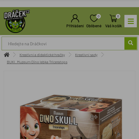
0
0
Přihlášení
Oblíbené
Váš košík
Kreativní a didaktické hračky
Kreativní sady
BUKI , Muzeum Dino lebka Triceratops