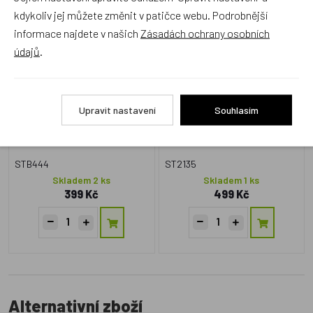
kdykoliv jej můžete změnit v patičce webu. Podrobnější
BUKI Vykopávka Tajemná
BUKI DINO box 25
informace najdete v našich
Zásadách ochrany osobních
pyramida
překvapení
údajů
.
Upravit nastavení
Souhlasím
STB444
ST2135
Skladem 2 ks
Skladem 1 ks
399 Kč
499 Kč
Alternativní zboží