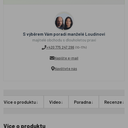
S výběrem Vám poradí manželé Loudínovi
majitelé obchodu s dlouholetou praxí
+420 775 247 296
(10-17h)
Napište e-mail
Navštivte nás
↓
↓
↓
↓
Více o produktu
Video
Poradna
Recenze
Více o produktu