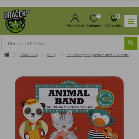
0
0
Přihlášení
Oblíbené
Váš košík
Knihy, DVD
Knihy
Petitcollage Magnetická knížka Zvířátka