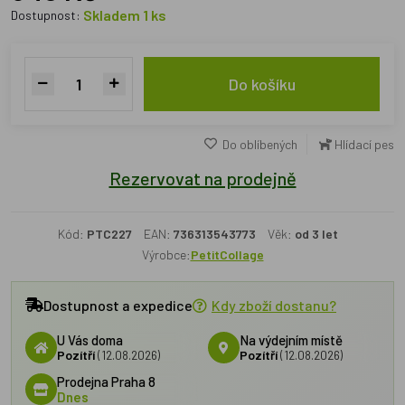
Skladem 1 ks
Dostupnost:
Do košíku
Do oblíbených
Hlídací pes
Rezervovat na prodejně
Kód:
PTC227
EAN:
736313543773
Věk:
od 3 let
Výrobce:
PetitCollage
Dostupnost a expedice
Kdy zboží dostanu?
U Vás doma
Na výdejním místě
Pozítří
(12.08.2026)
Pozítří
(12.08.2026)
Prodejna Praha 8
Dnes