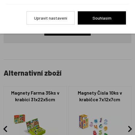
Produkt zatím nemá žádné hodnocení,
buďte první, kdo
produkt ohodnotí!
Upravit nastavení
Souhlasím
Přidat hodnocení
Alternativní zboží
Magnety Farma 35ks v
Magnety Čísla 10ks v
krabici 31x22x5cm
krabičce 7x12x7cm