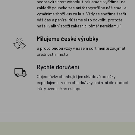
neopravitelnost výrobku), reklamaci vyřídíme i na
základě pouhého zaslání fotografií na náš email a
vyměníme zboží kus za kus. Vždy se snažíme šetřit
Váš čas a peníze. Můžeme si to dovolit, protože
naše kvalitní zboží zákazníci téměř nereklamují.
Milujeme české výrobky
a proto budou vždy v našem sortimentu zaujímat
přednostní místo
Rychlé doručení
Objednávky obsahující jen skladové položky
expedujeme i v den objednávky, ostatní dle dodací
lhůty uvedené na eshopu