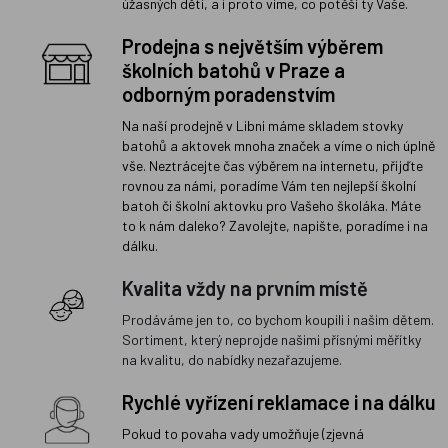
úžasných dětí, a i proto víme, co potěší ty Vaše.
Prodejna s největším výběrem
školních batohů v Praze a
odborným poradenstvím
Na naší prodejně v Libni máme skladem stovky
batohů a aktovek mnoha značek a víme o nich úplně
vše. Neztrácejte čas výběrem na internetu, přijďte
rovnou za námi, poradíme Vám ten nejlepší školní
batoh či školní aktovku pro Vašeho školáka. Máte
to k nám daleko? Zavolejte, napište, poradíme i na
dálku.
Kvalita vždy na prvním místě
Prodáváme jen to, co bychom koupili i našim dětem.
Sortiment, který neprojde našimi přísnými měřítky
na kvalitu, do nabídky nezařazujeme.
Rychlé vyřízení reklamace i na dálku
Pokud to povaha vady umožňuje (zjevná