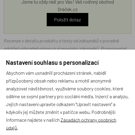
Jsme tu vždy rádi pro Vás! Váš rodinný obchod
Dráček.cz
Položit dotaz
Recenze v detailu produktu a texty od zákazníků v poradně
odrážejí výhradně názory a stanoviska zákazníků. Provozovatel
e-shopu Dráček.cz texty zákazníků předem neschvaluje ani
Nastavení souhlasu s personalizací
neověřuje.
Abychom vám usnadnili procházení stránek, nabídli
přizpůsobený obsah nebo reklamu a mohli anonymně
Zatím zde nejsou žádné dotazy. Buďte první, kdo se zeptá!
analyzovat návštěvnost, využíváme soubory cookies, které
sdílíme se svými partnery pro sociální média, inzerci a analýzu.
Jejich nastavení upravíte odkazem "Upravit nastavení" a
kdykoliv jej můžete změnit v patičce webu. Podrobnější
informace najdete v našich
Zásadách ochrany osobních
Recenze
údajů
.