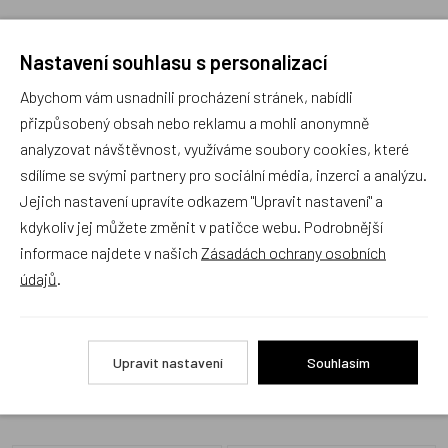
Nastavení souhlasu s personalizací
Abychom vám usnadnili procházení stránek, nabídli
Recenze
přizpůsobený obsah nebo reklamu a mohli anonymně
analyzovat návštěvnost, využíváme soubory cookies, které
sdílíme se svými partnery pro sociální média, inzerci a analýzu.
Produkt zatím nemá žádné hodnocení,
buďte první, kdo
Jejich nastavení upravíte odkazem "Upravit nastavení" a
produkt ohodnotí!
kdykoliv jej můžete změnit v patičce webu. Podrobnější
informace najdete v našich
Zásadách ochrany osobních
Přidat hodnocení
údajů
.
Upravit nastavení
Souhlasím
Alternativní zboží