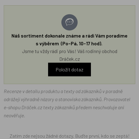
Náš sortiment dokonale známe a rádi Vám poradíme
s výběrem (Po–Pá, 10–17 hod).
Jsme tu vždy rádi pro Vás! Váš rodinný obchod
Dráček.cz
Položit dotaz
Recenze v detailu produktu a texty od zákazníků v poradně
odrážejí výhradně názory a stanoviska zákazníků. Provozovatel
e-shopu Dráček.cz texty zákazníků předem neschvaluje ani
neověřuje.
Zatím zde nejsou žádné dotazy. Buďte první, kdo se zeptá!