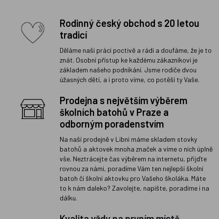
Rodinný český obchod s 20 letou
tradicí
Děláme naši práci poctivě a rádi a doufáme, že je to
znát. Osobní přístup ke každému zákazníkovi je
základem našeho podnikání. Jsme rodiče dvou
úžasných dětí, a i proto víme, co potěší ty Vaše.
Prodejna s největším výběrem
školních batohů v Praze a
odborným poradenstvím
Na naší prodejně v Libni máme skladem stovky
batohů a aktovek mnoha značek a víme o nich úplně
vše. Neztrácejte čas výběrem na internetu, přijďte
rovnou za námi, poradíme Vám ten nejlepší školní
batoh či školní aktovku pro Vašeho školáka. Máte
to k nám daleko? Zavolejte, napište, poradíme i na
dálku.
Kvalita vždy na prvním místě