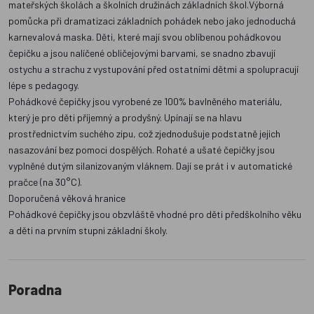
mateřských školách a školních družinách základních škol.Výborná
pomůcka při dramatizaci základních pohádek nebo jako jednoduchá
karnevalová maska. Děti, které mají svou oblíbenou pohádkovou
čepičku a jsou nalíčené obličejovými barvami, se snadno zbavují
ostychu a strachu z vystupování před ostatními dětmi a spolupracují
lépe s pedagogy.
Pohádkové čepičky jsou vyrobené ze 100% bavlněného materiálu,
který je pro děti příjemný a prodyšný. Upínají se na hlavu
prostřednictvím suchého zipu, což zjednodušuje podstatně jejich
nasazování bez pomoci dospělých. Rohaté a ušaté čepičky jsou
vyplněné dutým silanizovaným vláknem. Dají se prát i v automatické
pračce (na 30°C).
Doporučená věková hranice
Pohádkové čepičky jsou obzvláště vhodné pro děti předškolního věku
a děti na prvním stupni základní školy.
Poradna