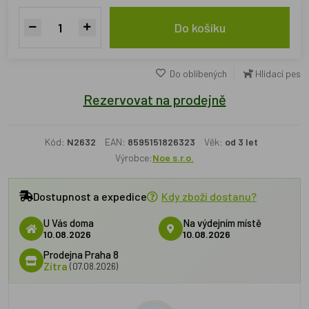
Do košíku
Do oblíbených
Hlídací pes
Rezervovat na prodejně
Kód:
N2632
EAN:
8595151826323
Věk:
od 3 let
Výrobce:
Noe s.r.o.
Dostupnost a expedice
Kdy zboží dostanu?
U Vás doma
Na výdejním místě
10.08.2026
10.08.2026
Prodejna Praha 8
Zítra
(07.08.2026)