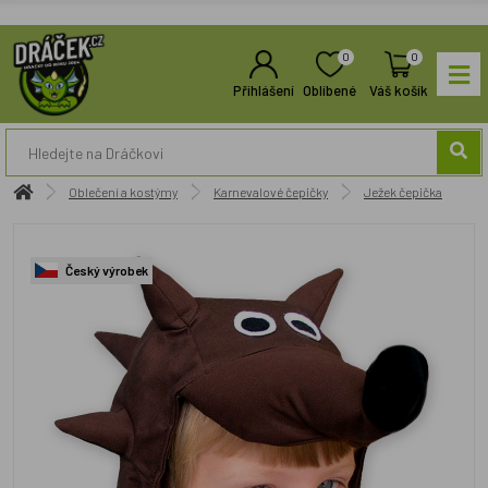
0
0
Přihlášení
Oblíbené
Váš košík
Oblečení a kostýmy
Karnevalové čepičky
Ježek čepička
Český výrobek