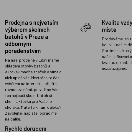
Prodejna s největším
Kvalita vžd
výběrem školních
místě
batohů v Praze a
Prodáváme jen t
odborným
koupili i našim d
poradenstvím
Sortiment, který
našimi přísnými 
Na naší prodejně v Libni máme
kvalitu, do nabíd
skladem stovky batohů a
nezařazujeme.
aktovek mnoha značek a víme o
nich úplně vše. Neztrácejte čas
výběrem na internetu, přijďte
rovnou za námi, poradíme Vám
ten nejlepší školní batoh či
školní aktovku pro Vašeho
školáka. Máte to k nám daleko?
Zavolejte, napište, poradíme i
na dálku.
Rychlé doručení