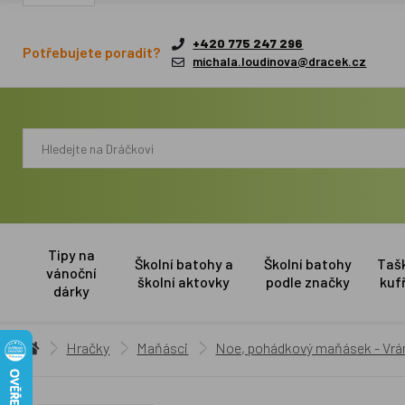
+420 775 247 296
Potřebujete poradit?
michala.loudinova@dracek.cz
Tipy na
Školní batohy a
Školní batohy
Taš
vánoční
školní aktovky
podle značky
kuf
dárky
Hračky
Maňásci
Noe, pohádkový maňásek - Vrá