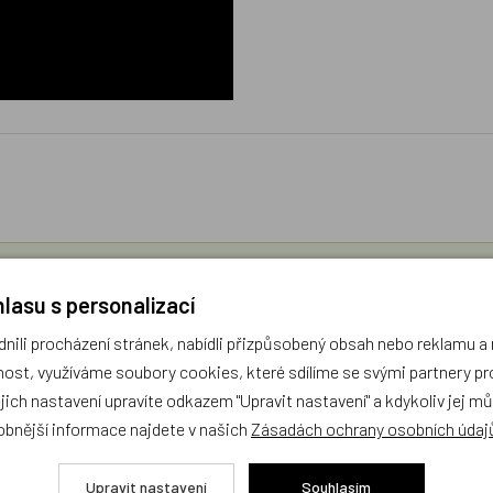
díme s výběrem (Po–Pá, 10–17 hod).
lasu s personalizací
ček.cz
ili procházení stránek, nabídli přizpůsobený obsah nebo reklamu 
ost, využíváme soubory cookies, které sdílíme se svými partnery pro
žejí výhradně názory a stanoviska zákazníků. Provozovatel e-shopu D
ejich nastavení upravíte odkazem "Upravit nastavení" a kdykoliv jej m
obnější informace najdete v našich
Zásadách ochrany osobních údaj
Zatím zde nejsou žádné dotazy. Buďte první, kdo se zeptá!
Upravit nastavení
Souhlasím