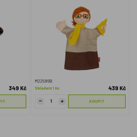
M22589B
349 Kč
439 Kč
Skladem 1 ks
PIT
KOUPIT