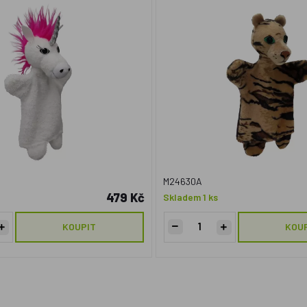
M24630A
479 Kč
Skladem 1 ks
KOUPIT
KOU