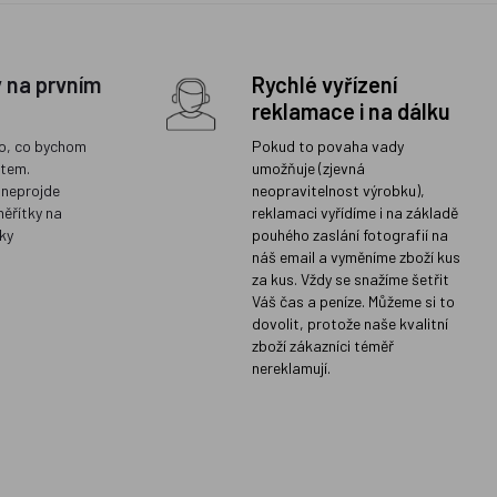
y na prvním
Rychlé vyřízení
reklamace i na dálku
o, co bychom
Pokud to povaha vady
ětem.
umožňuje (zjevná
 neprojde
neopravitelnost výrobku),
měřítky na
reklamaci vyřídíme i na základě
ky
pouhého zaslání fotografií na
náš email a vyměníme zboží kus
za kus. Vždy se snažíme šetřit
Váš čas a peníze. Můžeme si to
dovolit, protože naše kvalitní
zboží zákazníci téměř
nereklamují.