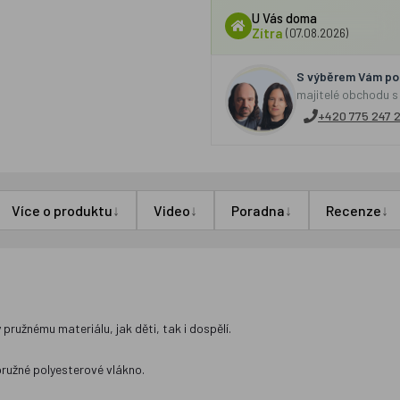
U Vás doma
Zítra
(07.08.2026)
S výběrem Vám por
majitelé obchodu s
+420 775 247 
↓
↓
↓
↓
Více o produktu
Video
Poradna
Recenze
 pružnému materiálu, jak děti, tak i dospělí.
pružné polyesterové vlákno.