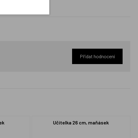
Přidat hodnocení
ek
Učitelka 26 cm, maňásek