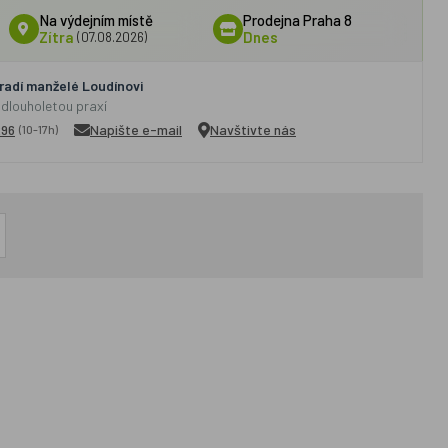
Na výdejním místě
Prodejna Praha 8
Zítra
(07.08.2026)
Dnes
adí manželé Loudínovi
 dlouholetou praxí
296
Napište e-mail
Navštivte nás
(10-17h)