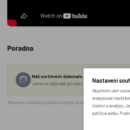
Poradna
Náš sortiment dokonale známe a rádi Vám pora
Nastavení souh
Jsme tu vždy rádi pro Vás! Váš rodinný obchod Drá
Abychom vám usnadn
analyzovat návštěvn
Recenze v detailu produktu a texty od zákazníků v poradně odrá
inzerci a analýzu. J
patičce webu. Podr