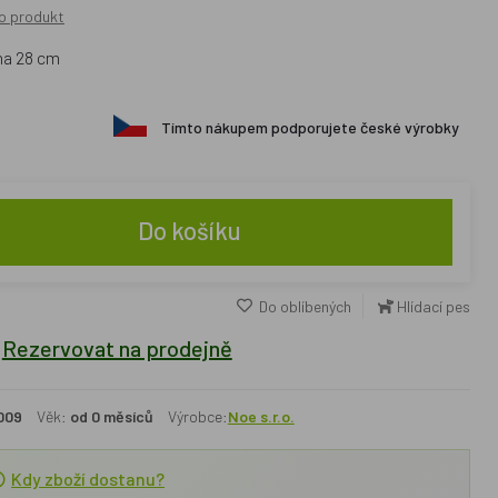
o produkt
na 28 cm
Tímto nákupem podporujete české výrobky
Do košíku
Do oblíbených
Hlídací pes
Rezervovat na prodejně
009
Věk:
od 0 měsíců
Výrobce:
Noe s.r.o.
Kdy zboží dostanu?