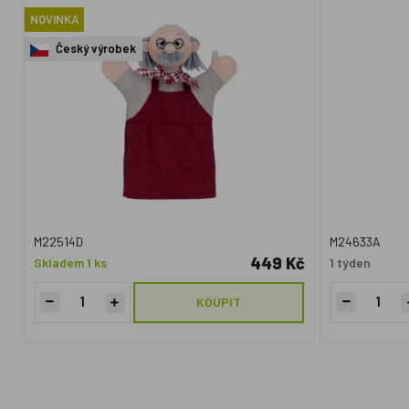
NOVINKA
Český výrobek
M22514D
M24633A
449 Kč
Skladem 1 ks
1 týden
KOUPIT