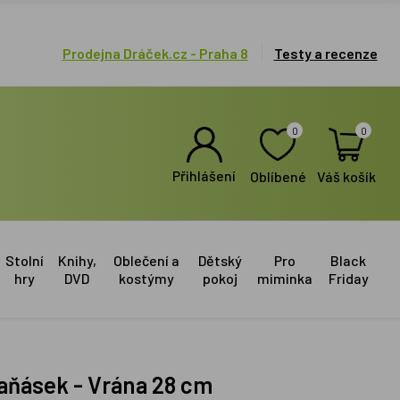
Prodejna Dráček.cz - Praha 8
Testy a recenze
0
0
Přihlášení
Oblíbené
Váš košík
Stolní
Knihy,
Oblečení a
Dětský
Pro
Black
hry
DVD
kostýmy
pokoj
miminka
Friday
aňásek - Vrána 28 cm