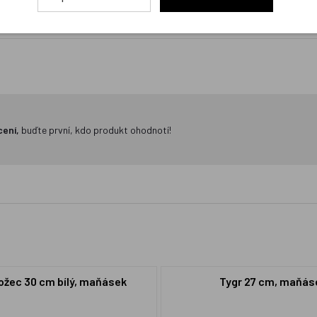
cení,
buďte první, kdo produkt ohodnotí!
žec 30 cm bílý, maňásek
Tygr 27 cm, maňás