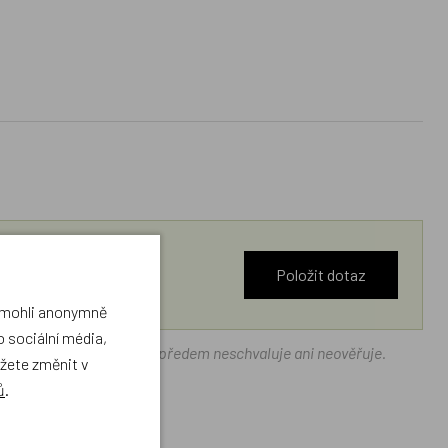
Položit dotaz
a mohli anonymně
 sociální média,
ráček.cz texty zákazníků předem neschvaluje ani neověřuje.
ůžete změnit v
ů
.