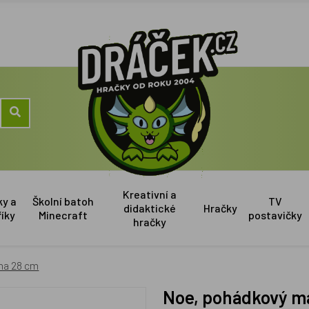
Kreativní a
ky a
Školní batoh
TV
didaktické
Hračky
říky
Minecraft
postavičky
hračky
na 28 cm
Noe, pohádkový m