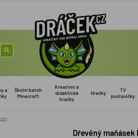
Kreativní a
ky a
Školní batoh
TV
didaktické
Hračky
říky
Minecraft
postavičky
hračky
 cm
Dřevěný maňásek