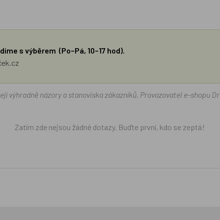
díme s výběrem (Po–Pá, 10–17 hod).
ček.cz
žejí výhradně názory a stanoviska zákazníků. Provozovatel e-shopu D
Zatím zde nejsou žádné dotazy. Buďte první, kdo se zeptá!