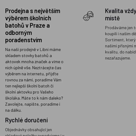
Prodejna s největším
Kvalita vžd
výběrem školních
místě
batohů v Praze a
Prodáváme jen t
odborným
koupili i našim d
poradenstvím
Sortiment, který
našimi přísnými 
Na naší prodejně v Libni máme
kvalitu, do nabíd
skladem stovky batohů a
nezařazujeme.
aktovek mnoha značek a víme o
nich úplně vše. Neztrácejte čas
výběrem na internetu, přijďte
rovnou za námi, poradíme Vám
ten nejlepší školní batoh či
školní aktovku pro Vašeho
školáka. Máte to k nám daleko?
Zavolejte, napište, poradíme i
na dálku.
Rychlé doručení
Objednávky obsahující jen
skladové položky expedujeme i v