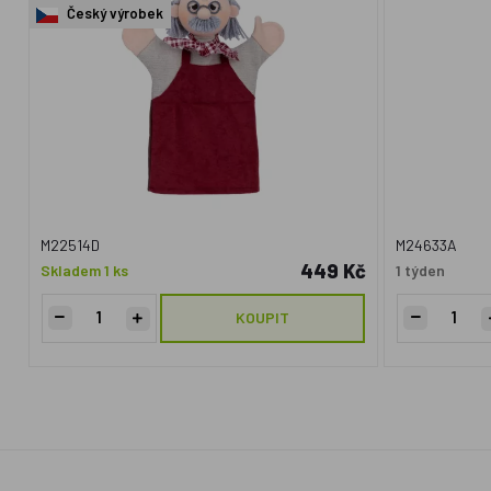
Český výrobek
M22514D
M24633A
449 Kč
Skladem 1 ks
1 týden
KOUPIT