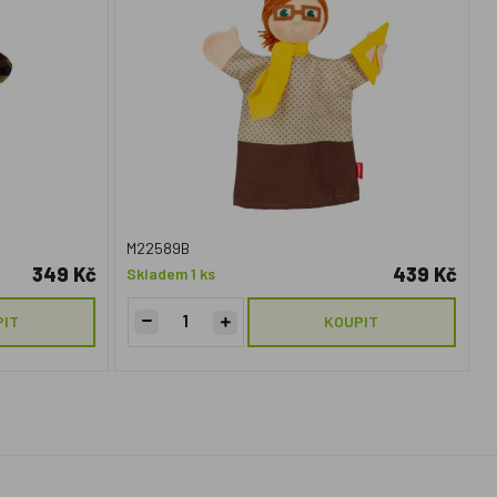
M22589B
349 Kč
439 Kč
Skladem 1 ks
PIT
KOUPIT