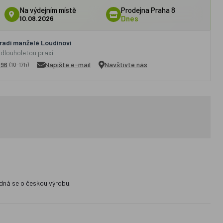
Na výdejním místě
Prodejna Praha 8
10.08.2026
Dnes
adí manželé Loudínovi
 dlouholetou praxí
296
Napište e-mail
Navštivte nás
(10-17h)
edná se o českou výrobu.