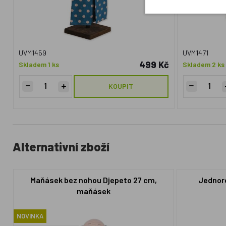
UVM1459
UVM1471
499 Kč
Skladem 1 ks
Skladem 2 ks
KOUPIT
Alternativní zboží
Maňásek bez nohou Djepeto 27 cm,
Jednoro
maňásek
NOVINKA