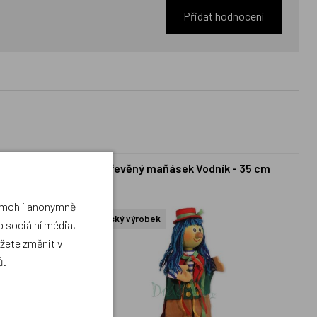
Přidat hodnocení
a - 35 cm
Dřevěný maňásek Vodník - 35 cm
a mohli anonymně
Český výrobek
 sociální média,
ůžete změnit v
ů
.