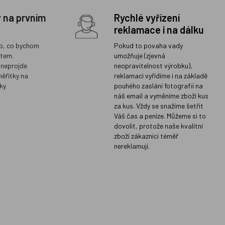
y na prvním
Rychlé vyřízení
reklamace i na dálku
o, co bychom
Pokud to povaha vady
ětem.
umožňuje (zjevná
 neprojde
neopravitelnost výrobku),
měřítky na
reklamaci vyřídíme i na základě
ky
pouhého zaslání fotografií na
náš email a vyměníme zboží kus
za kus. Vždy se snažíme šetřit
Váš čas a peníze. Můžeme si to
dovolit, protože naše kvalitní
zboží zákazníci téměř
nereklamují.