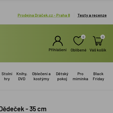
Prodejna Dráček.cz - Praha 8
Testy a recenze
0
0
Přihlášení
Oblíbené
Váš košík
Stolní
Knihy,
Oblečení a
Dětský
Pro
Black
hry
DVD
kostýmy
pokoj
miminka
Friday
 Dědeček - 35 cm