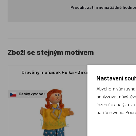
Produkt zatím nemá žádné hodno
Zboží se stejným motivem
Dřevěný maňásek Holka - 35 cm
Dřevěný 
Nastavení souh
Abychom vám usnadn
Český výrobek
Český výr
analyzovat návštěvn
inzerci a analýzu. J
patičce webu. Podr