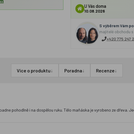
em
U Vás doma
10.08.2026
S výběrem Vám por
majitelé obchodu s
+420 775 247 
↓
↓
↓
Více o produktu
Poradna
Recenze
 a padne pohodlně i na dospělou ruku. Tělo maňáska je vyrobeno ze dřeva. J