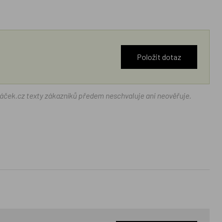
Položit dotaz
ráček.cz texty zákazníků předem neschvaluje ani neověřuje.