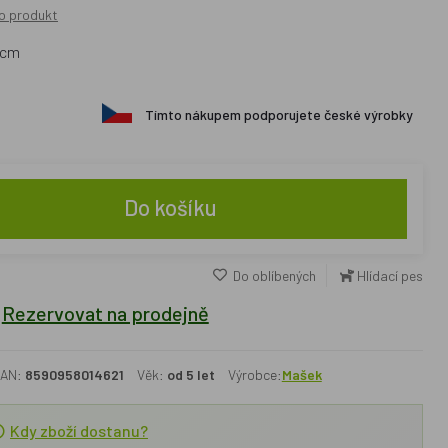
o produkt
 cm
Tímto nákupem podporujete české výrobky
Do košíku
Do oblíbených
Hlídací pes
Rezervovat na prodejně
AN:
8590958014621
Věk:
od 5 let
Výrobce:
Mašek
Kdy zboží dostanu?