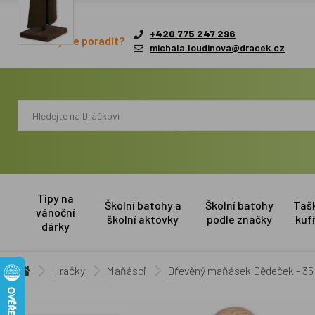
+420 775 247 296
Potřebujete poradit?
michala.loudinova@dracek.cz
Tipy na
Školní batohy a
Školní batohy
Taš
vánoční
školní aktovky
podle značky
kuf
dárky
Hračky
Maňásci
Dřevěný maňásek Dědeček - 35