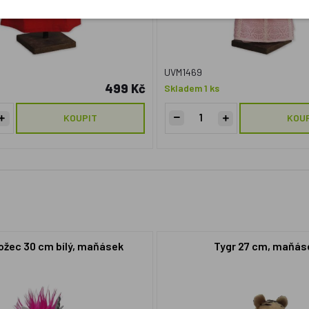
UVM1469
499 Kč
Skladem 1 ks
KOUPIT
KOU
žec 30 cm bílý, maňásek
Tygr 27 cm, maňás