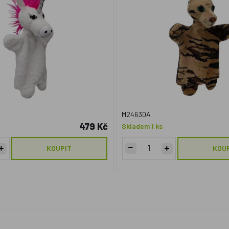
M24630A
479 Kč
Skladem 1 ks
KOUPIT
KOU