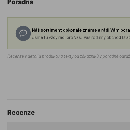
Poradna
Náš sortiment dokonale známe a rádi Vám pora
Jsme tu vždy rádi pro Vás! Váš rodinný obchod Drá
Recenze v detailu produktu a texty od zákazníků v poradně odrá
Recenze