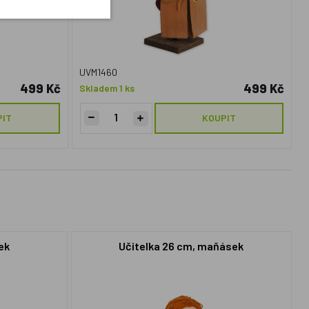
UVM1460
499 Kč
499 Kč
Skladem 1 ks
PIT
KOUPIT
ek
Učitelka 26 cm, maňásek