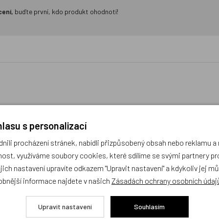
cení,
buďte první, kdo produkt ohodnotí!
maňásek Karkulka - 35 cm
Dřevěný maňásek Princezn
lasu s personalizací
ili procházení stránek, nabídli přizpůsobený obsah nebo reklamu 
obek
Český výrobek
ost, využíváme soubory cookies, které sdílíme se svými partnery pro
ejich nastavení upravíte odkazem "Upravit nastavení" a kdykoliv jej m
obnější informace najdete v našich
Zásadách ochrany osobních údaj
Upravit nastavení
Souhlasím