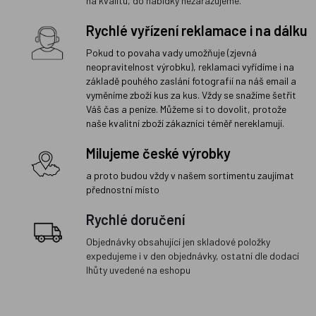
na kvalitu, do nabídky nezařazujeme.
Rychlé vyřízení reklamace i na dálku
Pokud to povaha vady umožňuje (zjevná
neopravitelnost výrobku), reklamaci vyřídíme i na
základě pouhého zaslání fotografií na náš email a
vyměníme zboží kus za kus. Vždy se snažíme šetřit
Váš čas a peníze. Můžeme si to dovolit, protože
naše kvalitní zboží zákazníci téměř nereklamují.
Milujeme české výrobky
a proto budou vždy v našem sortimentu zaujímat
přednostní místo
Rychlé doručení
Objednávky obsahující jen skladové položky
expedujeme i v den objednávky, ostatní dle dodací
lhůty uvedené na eshopu