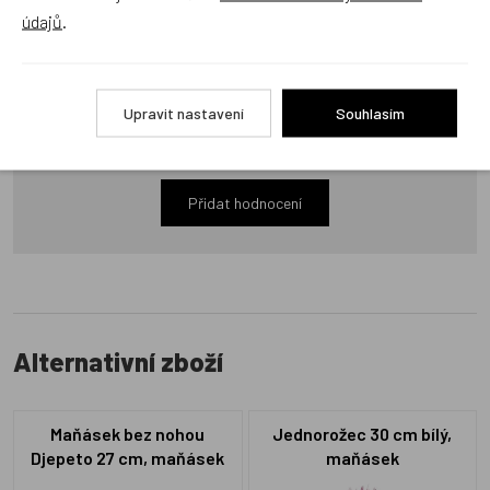
údajů
.
Recenze
Upravit nastavení
Souhlasím
Produkt zatím nemá žádné hodnocení,
buďte první, kdo
produkt ohodnotí!
Přidat hodnocení
Alternativní zboží
Maňásek bez nohou
Jednorožec 30 cm bílý,
Djepeto 27 cm, maňásek
maňásek