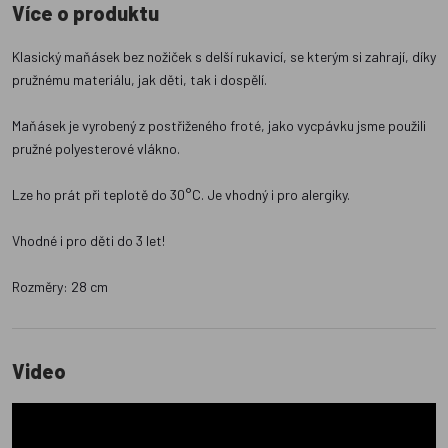
Více o produktu
Klasický maňásek bez nožiček s delší rukavicí, se kterým si zahrají, díky
pružnému materiálu, jak děti, tak i dospělí.
Maňásek je vyrobený z postřiženého froté, jako vycpávku jsme použili
pružné polyesterové vlákno.
Lze ho prát při teplotě do 30°C. Je vhodný i pro alergiky.
Vhodné i pro děti do 3 let!
Rozměry: 28 cm
Video