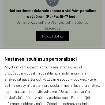
Náš sortiment dokonale známe a rádi Vám poradíme
s výběrem (Po–Pá, 10–17 hod).
Jsme tu vždy rádi pro Vás! Váš rodinný obchod
Dráček.cz
Položit dotaz
Recenze v detailu produktu a texty od zákazníků v poradně
Nastavení souhlasu s personalizací
odrážejí výhradně názory a stanoviska zákazníků. Provozovatel
e-shopu Dráček.cz texty zákazníků předem neschvaluje ani
Abychom vám usnadnili procházení stránek, nabídli
neověřuje.
přizpůsobený obsah nebo reklamu a mohli anonymně
analyzovat návštěvnost, využíváme soubory cookies, které
sdílíme se svými partnery pro sociální média, inzerci a analýzu.
Zatím zde nejsou žádné dotazy. Buďte první, kdo se zeptá!
Jejich nastavení upravíte odkazem "Upravit nastavení" a
kdykoliv jej můžete změnit v patičce webu. Podrobnější
informace najdete v našich
Zásadách ochrany osobních