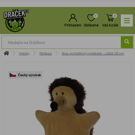
0
0
Přihlášení
Oblíbené
Váš košík
Hračky
Maňásci
Noe, pohádkový maňásek - Ježek 28 cm
Český výrobek