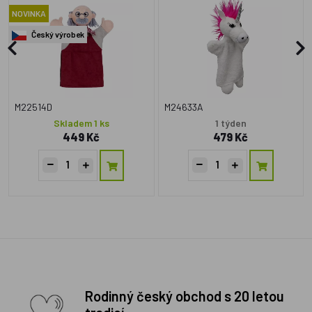
NOVINKA
Český výrobek
M22514D
M24633A
Skladem 1 ks
1 týden
449 Kč
479 Kč
Rodinný český obchod s 20 letou