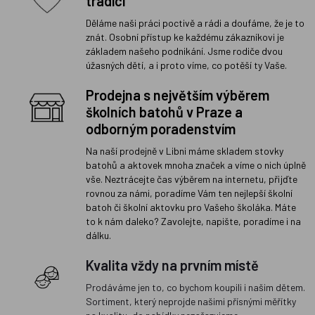
tradicí
Děláme naši práci poctivě a rádi a doufáme, že je to
znát. Osobní přístup ke každému zákazníkovi je
základem našeho podnikání. Jsme rodiče dvou
úžasných dětí, a i proto víme, co potěší ty Vaše.
Prodejna s největším výběrem
školních batohů v Praze a
odborným poradenstvím
Na naší prodejně v Libni máme skladem stovky
batohů a aktovek mnoha značek a víme o nich úplně
vše. Neztrácejte čas výběrem na internetu, přijďte
rovnou za námi, poradíme Vám ten nejlepší školní
batoh či školní aktovku pro Vašeho školáka. Máte
to k nám daleko? Zavolejte, napište, poradíme i na
dálku.
Kvalita vždy na prvním místě
Prodáváme jen to, co bychom koupili i našim dětem.
Sortiment, který neprojde našimi přísnými měřítky