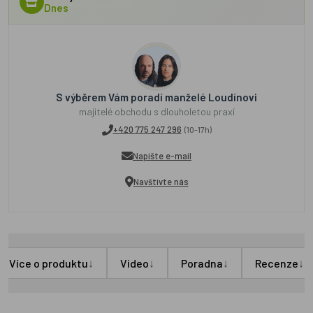
Dnes
S výběrem Vám poradí manželé Loudínovi
majitelé obchodu s dlouholetou praxí
+420 775 247 296
(10-17h)
Napište e-mail
Navštivte nás
↓
↓
↓
↓
Více o produktu
Video
Poradna
Recenze