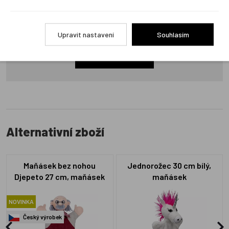
Produkt zatím nemá žádné hodnocení,
buďte první, kdo
produkt ohodnotí!
Upravit nastavení
Souhlasím
Přidat hodnocení
Alternativní zboží
Maňásek bez nohou
Jednorožec 30 cm bílý,
Djepeto 27 cm, maňásek
maňásek
NOVINKA
Český výrobek