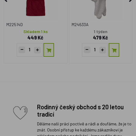
M22514D
M24633A
Skladem 1 ks
1 týden
449 Kč
479 Kč
Rodinný český obchod s 20 letou
tradicí
Děláme naši práci poctivě a rádi a doufáme, že je to
znát. Osobní přístup ke každému zákazníkovi je
základem našeho podnikání. Jsme rodiče dvou