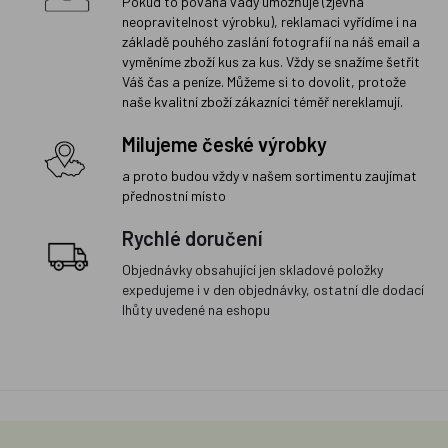
Pokud to povaha vady umožňuje (zjevná
neopravitelnost výrobku), reklamaci vyřídíme i na
základě pouhého zaslání fotografií na náš email a
vyměníme zboží kus za kus. Vždy se snažíme šetřit
Váš čas a peníze. Můžeme si to dovolit, protože
naše kvalitní zboží zákazníci téměř nereklamují.
Milujeme české výrobky
a proto budou vždy v našem sortimentu zaujímat
přednostní místo
Rychlé doručení
Objednávky obsahující jen skladové položky
expedujeme i v den objednávky, ostatní dle dodací
lhůty uvedené na eshopu