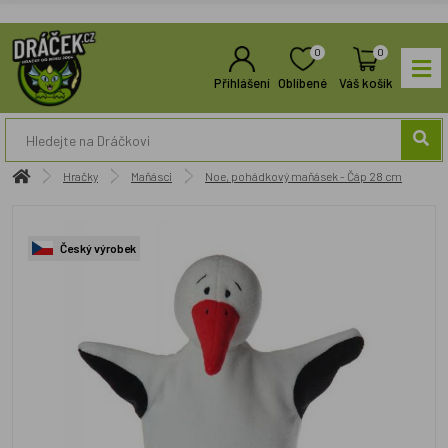
0
0
Přihlášení
Oblíbené
Váš košík
Hračky
Maňásci
Noe, pohádkový maňásek - Čáp 28 cm
Český výrobek