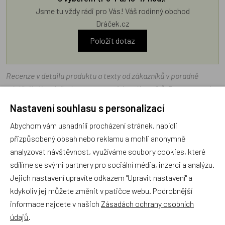
Jsme tu vždy rádi pro Vás! Váš rodinný obchod
Dráček.cz
Položit dotaz
Recenze v detailu produktu a texty od zákazníků v poradně
odrážejí výhradně názory a stanoviska zákazníků. Provozovatel
e-shopu Dráček.cz texty zákazníků předem neschvaluje ani
Nastavení souhlasu s personalizací
neověřuje.
Abychom vám usnadnili procházení stránek, nabídli
přizpůsobený obsah nebo reklamu a mohli anonymně
Zatím zde nejsou žádné dotazy. Buďte první, kdo se zeptá!
analyzovat návštěvnost, využíváme soubory cookies, které
sdílíme se svými partnery pro sociální média, inzerci a analýzu.
Jejich nastavení upravíte odkazem "Upravit nastavení" a
kdykoliv jej můžete změnit v patičce webu. Podrobnější
informace najdete v našich
Zásadách ochrany osobních
Recenze
údajů
.