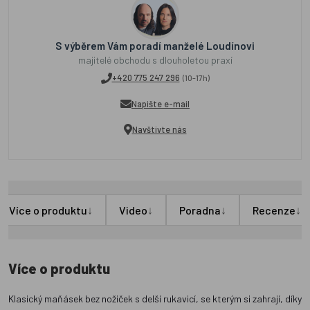
S výběrem Vám poradí manželé Loudínovi
majitelé obchodu s dlouholetou praxí
+420 775 247 296
(10-17h)
Napište e-mail
Navštivte nás
↓
↓
↓
↓
Více o produktu
Video
Poradna
Recenze
Více o produktu
Klasický maňásek bez nožiček s delší rukavicí, se kterým si zahrají, díky