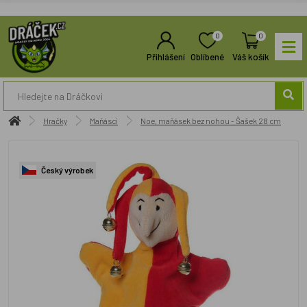
0
0
Přihlášení
Oblíbené
Váš košík
Hračky
Maňásci
Noe, maňásek bez nohou - Šašek 28 cm
Český výrobek