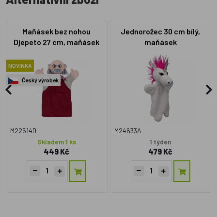
Maňásek bez nohou
Jednorožec 30 cm bílý,
Djepeto 27 cm, maňásek
maňásek
NOVINKA
Český výrobek
M22514D
M24633A
Skladem 1 ks
1 týden
449 Kč
479 Kč