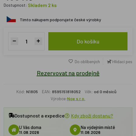
Skladem 2 ks
Dostupnost:
Tímto nákupem podporujete české výrobky
Do košíku
Do oblíbených
Hlídací pes
Rezervovat na prodejně
Kód:
N1805
EAN:
8595151818052
Věk:
od 0 měsíců
Výrobce:
Noe s.r.o.
Dostupnost a expedice
Kdy zboží dostanu?
U Vás doma
Na výdejním místě
11.08.2026
11.08.2026