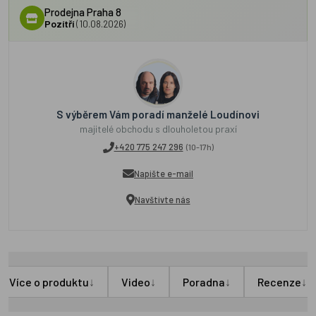
Prodejna Praha 8
Pozítří
(10.08.2026)
S výběrem Vám poradí manželé Loudínovi
majitelé obchodu s dlouholetou praxí
+420 775 247 296
(10-17h)
Napište e-mail
Navštivte nás
↓
↓
↓
↓
Více o produktu
Video
Poradna
Recenze