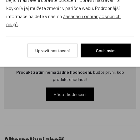
kdykoliv jej můžete změnit v patičce webu. Podrobnější
Zatím zde nejsou žádné dotazy. Buďte první, kdo se zeptá!
informace najdete v našich
Zásadách ochrany osobních
údajů
.
Recenze
Upravit nastavení
Souhlasím
Produkt zatím nemá žádné hodnocení,
buďte první, kdo
produkt ohodnotí!
Přidat hodnocení
Alternativní zboží