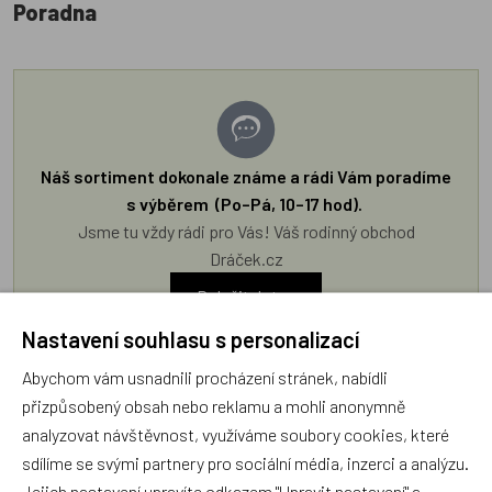
Poradna
Náš sortiment dokonale známe a rádi Vám poradíme
s výběrem (Po–Pá, 10–17 hod).
Jsme tu vždy rádi pro Vás! Váš rodinný obchod
Dráček.cz
Položit dotaz
Nastavení souhlasu s personalizací
Recenze v detailu produktu a texty od zákazníků v poradně
Abychom vám usnadnili procházení stránek, nabídli
odrážejí výhradně názory a stanoviska zákazníků. Provozovatel
přizpůsobený obsah nebo reklamu a mohli anonymně
e-shopu Dráček.cz texty zákazníků předem neschvaluje ani
analyzovat návštěvnost, využíváme soubory cookies, které
neověřuje.
sdílíme se svými partnery pro sociální média, inzerci a analýzu.
Jejich nastavení upravíte odkazem "Upravit nastavení" a