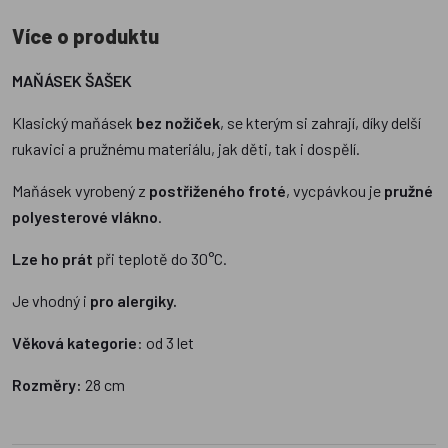
Více o produktu
MAŇÁSEK ŠAŠEK
Klasický maňásek
bez nožiček
, se kterým si zahrají, díky delší
rukavici a pružnému materiálu, jak děti, tak i dospělí.
Maňásek vyrobený z
postřiženého froté
, vycpávkou je
pružné
polyesterové vlákno
.
Lze ho prát
při teplotě do 30°C.
Je vhodný i
pro alergiky.
Věková kategorie
: od 3 let
Rozměry:
28 cm