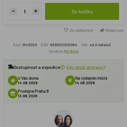
Do košíku
Do oblíbených
Hlídací pes
Kód:
M43021I
EAN:
8590121501064
Věk:
od 0 měsíců
Výrobce:
MÚ Brno
Dostupnost a expedice
Kdy zboží dostanu?
U Vás doma
Na výdejním místě
14.08.2026
14.08.2026
Prodejna Praha 8
13.08.2026