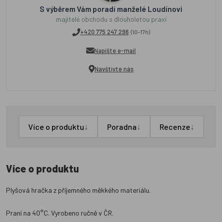
S výběrem Vám poradí manželé Loudínovi
majitelé obchodu s dlouholetou praxí
+420 775 247 296
(10-17h)
Napište e-mail
Navštivte nás
↓
↓
↓
Více o produktu
Poradna
Recenze
Více o produktu
Plyšová hračka z příjemného měkkého materiálu.
Praní na 40°C. Vyrobeno ručně v ČR.