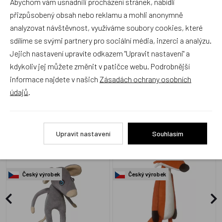
Abychom vám usnadnili procházení stránek, nabídli
produkt ohodnotí!
přizpůsobený obsah nebo reklamu a mohli anonymně
analyzovat návštěvnost, využíváme soubory cookies, které
Přidat hodnocení
sdílíme se svými partnery pro sociální média, inzerci a analýzu.
Jejich nastavení upravíte odkazem "Upravit nastavení" a
kdykoliv jej můžete změnit v patičce webu. Podrobnější
informace najdete v našich
Zásadách ochrany osobních
údajů
.
Alternativní zboží
Upravit nastavení
Souhlasím
Noe, Myška Šupito - Myši
Noe, Lišák Bělobřich - Myši
patří do nebe
patří do nebe
Český výrobek
Český výrobek