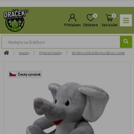
0
0
Přihlášení
Oblíbené
Váš košík
Hračky
Plyšové hračky
MÚ Brno Slůně Bimbo 60 cm, šedé
Český výrobek