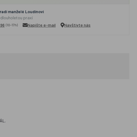
adí manželé Loudínovi
 dlouholetou praxí
296
Napište e-mail
Navštivte nás
(10-17h)
TÁL.