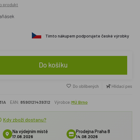
o produkt
maňásek
Tímto nákupem podporujete české výrobky
Do košíku
Do oblíbených
Hlídací pes
31A
EAN:
8590121439312
Výrobce:
MÚ Brno
Kdy zboží dostanu?
Na výdejním místě
Prodejna Praha 8
17.08.2026
14.08.2026