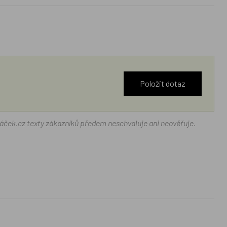
Položit dotaz
ráček.cz texty zákazníků předem neschvaluje ani neověřuje.