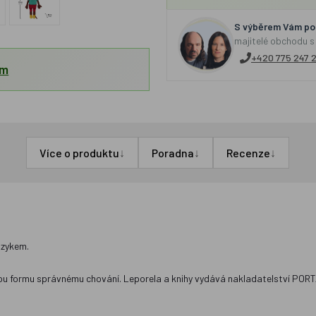
S výběrem Vám por
majitelé obchodu s
+420 775 247 
em
↓
↓
↓
Více o produktu
Poradna
Recenze
azykem.
vou formu správnému chování. Leporela a knihy vydává nakladatelství POR