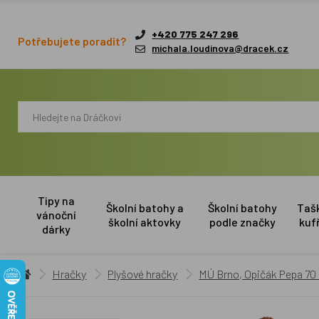
+420 775 247 296
Potřebujete poradit?
michala.loudinova@dracek.cz
Tipy na
Školní batohy a
Školní batohy
Taš
vánoční
školní aktovky
podle značky
kuf
dárky
Hračky
Plyšové hračky
MÚ Brno, Opičák Pepa 7