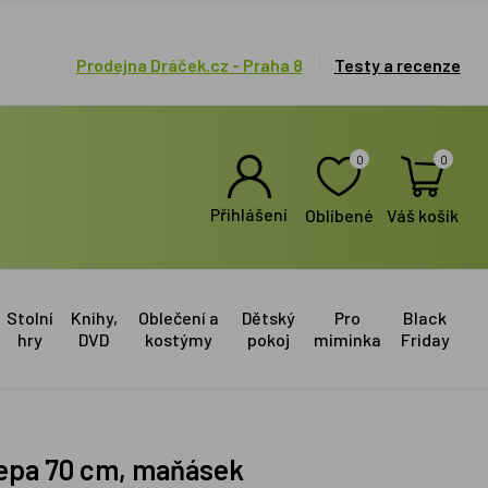
Prodejna Dráček.cz - Praha 8
Testy a recenze
0
0
Přihlášení
Oblíbené
Váš košík
Stolní
Knihy,
Oblečení a
Dětský
Pro
Black
hry
DVD
kostýmy
pokoj
miminka
Friday
Pepa 70 cm, maňásek