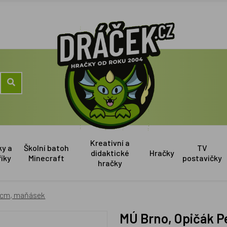
Kreativní a
ky a
Školní batoh
TV
didaktické
Hračky
říky
Minecraft
postavičky
hračky
0 cm, maňásek
MÚ Brno, Opičák 