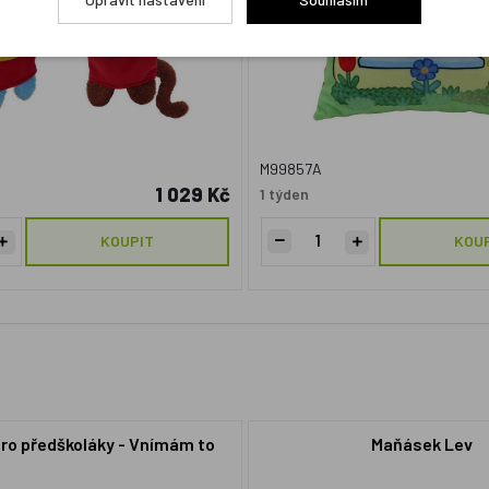
M99857A
1 029 Kč
1 týden
KOUPIT
KOU
pro předškoláky - Vnímám to
Maňásek Lev