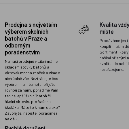
Prodejna s největším
Kvalita vžd
výběrem školních
místě
batohů v Praze a
Prodáváme jen t
odborným
koupili i našim d
poradenstvím
Sortiment, který
našimi přísnými 
Na naší prodejně v Libni máme
kvalitu, do nabíd
skladem stovky batohů a
nezařazujeme.
aktovek mnoha značek a víme o
nich úplně vše. Neztrácejte čas
výběrem na internetu, přijďte
rovnou za námi, poradíme Vám
ten nejlepší školní batoh či
školní aktovku pro Vašeho
školáka. Máte to k nám daleko?
Zavolejte, napište, poradíme i
na dálku.
Rychlé doručení