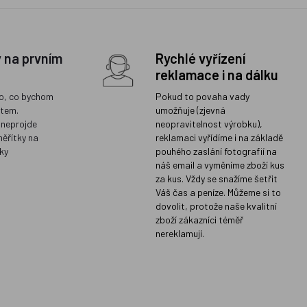
y na prvním
Rychlé vyřízení
reklamace i na dálku
o, co bychom
Pokud to povaha vady
ětem.
umožňuje (zjevná
 neprojde
neopravitelnost výrobku),
měřítky na
reklamaci vyřídíme i na základě
ky
pouhého zaslání fotografií na
náš email a vyměníme zboží kus
za kus. Vždy se snažíme šetřit
Váš čas a peníze. Můžeme si to
dovolit, protože naše kvalitní
zboží zákazníci téměř
nereklamují.