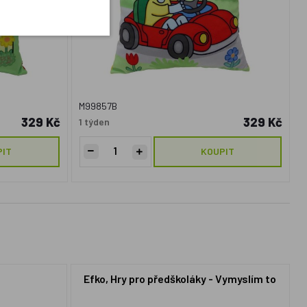
M99857B
329 Kč
329 Kč
1 týden
PIT
KOUPIT
Efko, Hry pro předškoláky - Vymyslím to