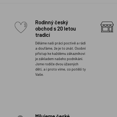
Rodinný český
obchod s 20 letou
tradicí
Děláme naši práci poctivě a rádi
a doufáme, že je to znát. Osobní
přístup ke každému zákazníkovi
je základem našeho podnikání.
Jsme rodiče dvou úžasných
dětí, a i proto víme, co potěší ty
Vaše.
Milujeme české