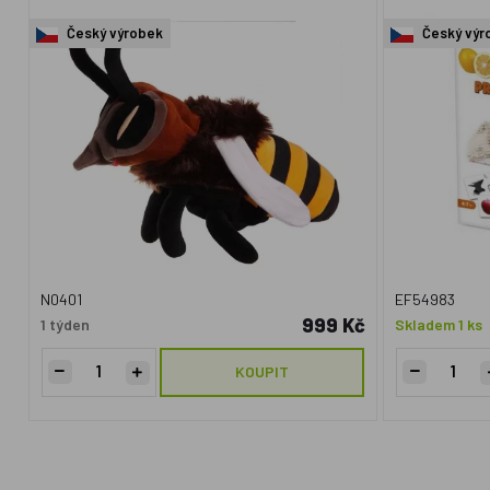
Český výrobek
Český výr
N0401
EF54983
999 Kč
1 týden
Skladem 1 ks
KOUPIT