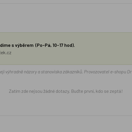
díme s výběrem (Po–Pá, 10–17 hod).
ček.cz
žejí výhradně názory a stanoviska zákazníků. Provozovatel e-shopu D
Zatím zde nejsou žádné dotazy. Buďte první, kdo se zeptá!