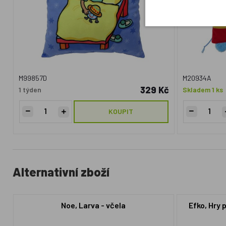
M99857D
M20934A
329 Kč
1 týden
Skladem 1 ks
KOUPIT
Alternativní zboží
Noe, Larva - včela
Efko, Hry 