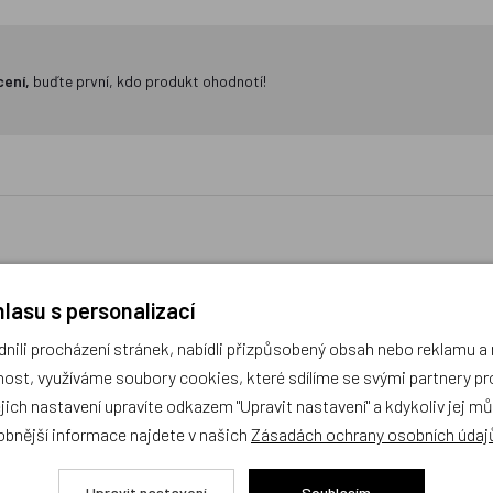
cení,
buďte první, kdo produkt ohodnotí!
lasu s personalizací
da 2-dílná, Slon Eda + Opičák
Polštář 30x30 cm, Eda nepo
Pepa, maňásci
popleta, domeče
ili procházení stránek, nabídli přizpůsobený obsah nebo reklamu 
ost, využíváme soubory cookies, které sdílíme se svými partnery pro
obek
Český výrobek
ejich nastavení upravíte odkazem "Upravit nastavení" a kdykoliv jej m
obnější informace najdete v našich
Zásadách ochrany osobních údaj
Upravit nastavení
Souhlasím