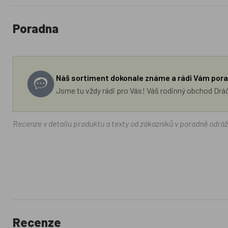
Poradna
Náš sortiment dokonale známe a rádi Vám pora
Jsme tu vždy rádi pro Vás! Váš rodinný obchod Drá
Recenze v detailu produktu a texty od zákazníků v poradně odrá
Recenze