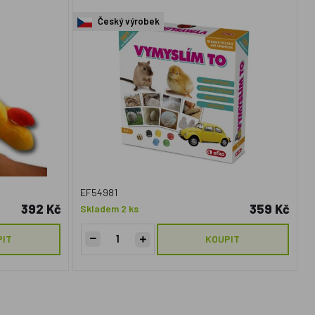
Český výrobek
EF54981
392 Kč
359 Kč
Skladem 2 ks
PIT
KOUPIT