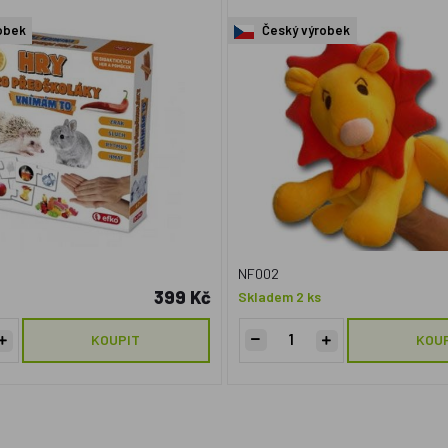
obek
Český výrobek
NF002
399 Kč
Skladem 2 ks
KOUPIT
KOU