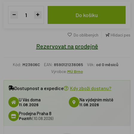
Do košíku
Do oblíbených
Hlídací pes
Rezervovat na prodejně
Kód:
M23606C
EAN:
8590121236065
Věk:
od 0 měsíců
Výrobce:
MÚ Brno
Dostupnost a expedice
Kdy zboží dostanu?
U Vás doma
Na výdejním místě
11.08.2026
11.08.2026
Prodejna Praha 8
Pozítří
(10.08.2026)