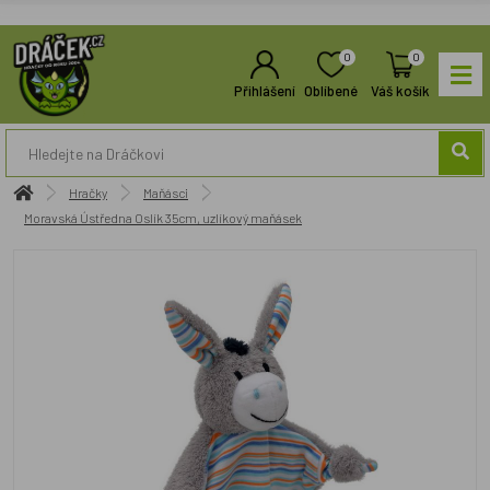
0
0
Přihlášení
Oblíbené
Váš košík
Hračky
Maňásci
Moravská Ústředna Oslík 35cm, uzlíkový maňásek