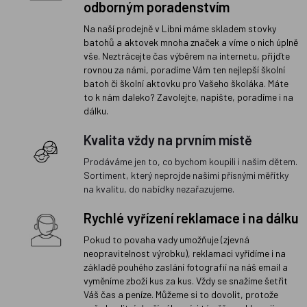
odborným poradenstvím
Na naší prodejně v Libni máme skladem stovky
batohů a aktovek mnoha značek a víme o nich úplně
vše. Neztrácejte čas výběrem na internetu, přijďte
rovnou za námi, poradíme Vám ten nejlepší školní
batoh či školní aktovku pro Vašeho školáka. Máte
to k nám daleko? Zavolejte, napište, poradíme i na
dálku.
Kvalita vždy na prvním místě
Prodáváme jen to, co bychom koupili i našim dětem.
Sortiment, který neprojde našimi přísnými měřítky
na kvalitu, do nabídky nezařazujeme.
Rychlé vyřízení reklamace i na dálku
Pokud to povaha vady umožňuje (zjevná
neopravitelnost výrobku), reklamaci vyřídíme i na
základě pouhého zaslání fotografií na náš email a
vyměníme zboží kus za kus. Vždy se snažíme šetřit
Váš čas a peníze. Můžeme si to dovolit, protože