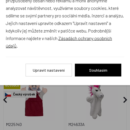
přizpůsobený obsah nebo reklamu a mohli anonymně
Přidat hodnocení
analyzovat návštěvnost, využíváme soubory cookies, které
sdílíme se svými partnery pro sociální média, inzerci a analýzu.
Jejich nastavení upravíte odkazem "Upravit nastavení" a
kdykoliv jej můžete změnit v patičce webu. Podrobnější
informace najdete v našich
Zásadách ochrany osobních
Alternativní zboží
údajů
.
Maňásek bez nohou
Jednorožec 30 cm bílý,
Upravit nastavení
Souhlasím
Djepeto 27 cm, maňásek
maňásek
NOVINKA
Český výrobek
M22514D
M24633A