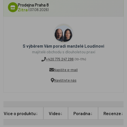
Prodejna Praha 8
Zítra
(07.08.2026)
S výběrem Vám poradí manželé Loudínovi
majitelé obchodu s dlouholetou praxí
+420 775 247 296
(10-17h)
Napište e-mail
Navštivte nás
↓
↓
↓
↓
Více o produktu
Video
Poradna
Recenze