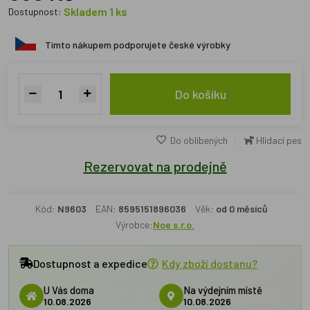
Skladem 1 ks
Dostupnost:
Tímto nákupem podporujete české výrobky
Do košíku
Do oblíbených
Hlídací pes
Rezervovat na prodejně
Kód:
N9603
EAN:
8595151896036
Věk:
od 0 měsíců
Výrobce:
Noe s.r.o.
Dostupnost a expedice
Kdy zboží dostanu?
U Vás doma
Na výdejním místě
10.08.2026
10.08.2026