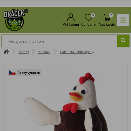
0
0
Přihlášení
Oblíbené
Váš košík
Hračky
Maňásci
Maňásek Slepice cpaný
Český výrobek