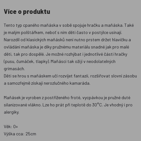
Více o produktu
Tento typ cpaného maňáska v sobě spojuje hračku a maňáska. Také
je malým polštářkem, neboť s ním děti často v postýlce usínají.
Narozdíl od klasických maňásků není nutno prstem držet hlavičku a
ovládání maňáska je díky pružnému materiálu snadné jak pro malé
děti, tak pro dospělé. Je možné rozhýbat i jednotlivé části hračky
(pusu, čumáček, tlapky). Maňásci tak ožijí v neodolatelných
grimasách.
Děti se hrou s maňáskem učí rozvíjet fantazii, rozšiřovat slovní zásobu
a samozřejmě získají nerozlučného kamaráda.
Maňásek je vyroben z postřiženého froté, vycpávkou je pružné duté
silanizované vlákno. Lze ho prát při teplotě do 30°C. Je vhodný i pro
alergiky.
Věk: 0+
Výška cca: 25cm