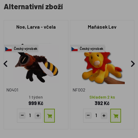
Alternativní zboží
Noe, Larva - včela
Maňásek Lev
Český výrobek
Český výrobek
N0401
NF002
1 týden
Skladem 2 ks
999 Kč
392 Kč