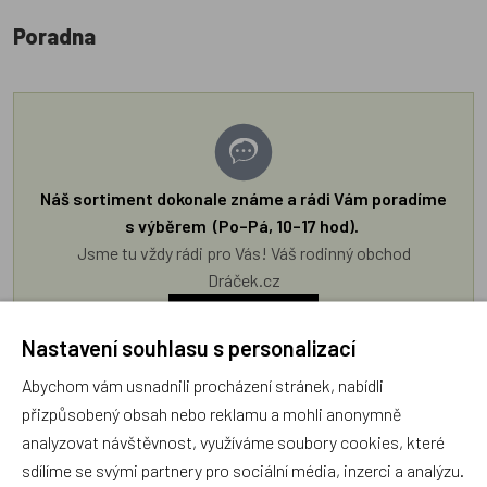
Poradna
Náš sortiment dokonale známe a rádi Vám poradíme
s výběrem (Po–Pá, 10–17 hod).
Jsme tu vždy rádi pro Vás! Váš rodinný obchod
Dráček.cz
Položit dotaz
Nastavení souhlasu s personalizací
Abychom vám usnadnili procházení stránek, nabídli
Recenze v detailu produktu a texty od zákazníků v poradně
přizpůsobený obsah nebo reklamu a mohli anonymně
odrážejí výhradně názory a stanoviska zákazníků. Provozovatel
analyzovat návštěvnost, využíváme soubory cookies, které
e-shopu Dráček.cz texty zákazníků předem neschvaluje ani
sdílíme se svými partnery pro sociální média, inzerci a analýzu.
neověřuje.