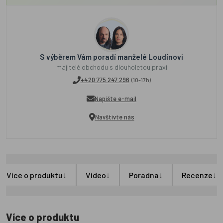
S výběrem Vám poradí manželé Loudínovi
majitelé obchodu s dlouholetou praxí
+420 775 247 296
(10-17h)
Napište e-mail
Navštivte nás
↓
↓
↓
↓
Více o produktu
Video
Poradna
Recenze
Více o produktu