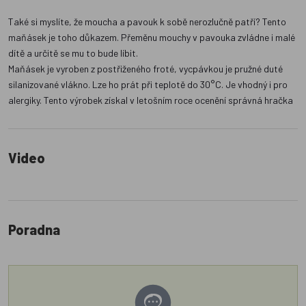
Také si myslíte, že moucha a pavouk k sobě nerozlučně patří? Tento
maňásek je toho důkazem. Přeměnu mouchy v pavouka zvládne i malé
dítě a určitě se mu to bude líbit.
Maňásek je vyroben z postřiženého froté, vycpávkou je pružné duté
silanizované vlákno. Lze ho prát při teplotě do 30°C. Je vhodný i pro
alergiky. Tento výrobek získal v letošním roce ocenění správná hračka
Video
Poradna