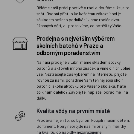
Děláme naši práci poctivě a rádi a doufáme, že je to
znát. Osobní přístup ke každému zákazníkovi je
základem našeho podnikání. Jsme rodiče dvou
úžasných dětí, a i proto víme, co potěší ty Vaše.
Prodejna s největším výběrem
školních batohů v Praze a
odborným poradenstvím
Na naší prodejně v Libni máme skladem stovky
batohů a aktovek mnoha značek a víme o nich úplně
vše. Neztrácejte čas výběrem na internetu, přijďte
rovnou za námi, poradíme Vám ten nejlepší školní
batoh či školní aktovku pro Vašeho školáka. Máte
to k nám daleko? Zavolejte, napište, poradíme i na
dálku.
Kvalita vždy na prvním místě
Prodáváme jen to, co bychom koupili i našim dětem.
Sortiment, který neprojde našimi přísnými měřítky
na kvalitu, do nabídky nezařazujeme.