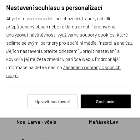
Nastavení souhlasu s personalizací
Recenze
Abychom vám usnadnili procházení stránek, nabídli
přizpůsobený obsah nebo reklamu a mohli anonymně
Produkt zatím nemá žádné hodnocení,
buďte první, kdo
analyzovat návštěvnost, využíváme soubory cookies, které
produkt ohodnotí!
sdílíme se svými partnery pro sociální média, inzerci a analýzu.
Jejich nastavení upravíte odkazem "Upravit nastavení" a
Přidat hodnocení
kdykoliv jej můžete změnit v patičce webu. Podrobnější
informace najdete v našich
Zásadách ochrany osobních
údajů
.
Alternativní zboží
Upravit nastavení
Souhlasím
Noe, Larva - včela
Maňásek Lev