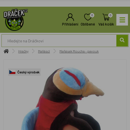
0
0
Přihlášení
Oblíbené
Váš košík
Hračky
Maňásci
Maňásek Moucha - pavouk
Český výrobek