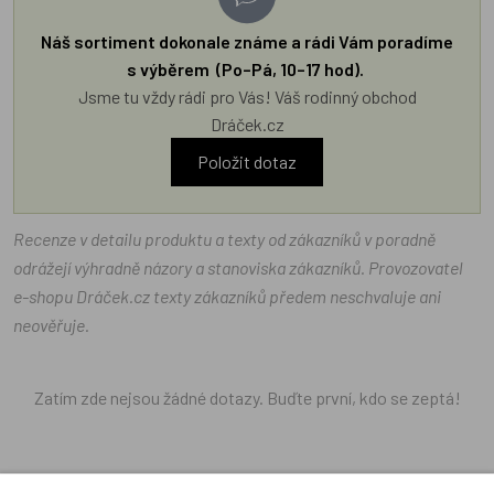
Náš sortiment dokonale známe a rádi Vám poradíme
s výběrem (Po–Pá, 10–17 hod).
Jsme tu vždy rádi pro Vás! Váš rodinný obchod
Dráček.cz
Položit dotaz
Recenze v detailu produktu a texty od zákazníků v poradně
odrážejí výhradně názory a stanoviska zákazníků. Provozovatel
e-shopu Dráček.cz texty zákazníků předem neschvaluje ani
neověřuje.
Zatím zde nejsou žádné dotazy. Buďte první, kdo se zeptá!