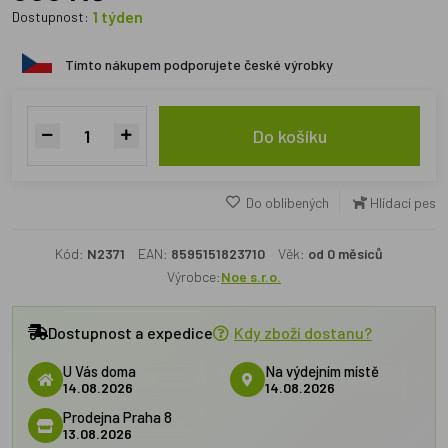
1 týden
Dostupnost:
Tímto nákupem podporujete české výrobky
Do košíku
Do oblíbených
Hlídací pes
Kód:
N2371
EAN:
8595151823710
Věk:
od 0 měsíců
Výrobce:
Noe s.r.o.
Dostupnost a expedice
Kdy zboží dostanu?
U Vás doma
Na výdejním místě
14.08.2026
14.08.2026
Prodejna Praha 8
13.08.2026