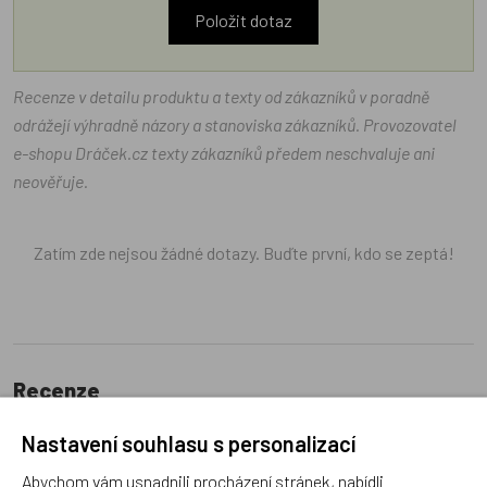
Položit dotaz
Recenze v detailu produktu a texty od zákazníků v poradně
odrážejí výhradně názory a stanoviska zákazníků. Provozovatel
e-shopu Dráček.cz texty zákazníků předem neschvaluje ani
neověřuje.
Zatím zde nejsou žádné dotazy. Buďte první, kdo se zeptá!
Recenze
Nastavení souhlasu s personalizací
Produkt zatím nemá žádné hodnocení,
buďte první, kdo
Abychom vám usnadnili procházení stránek, nabídli