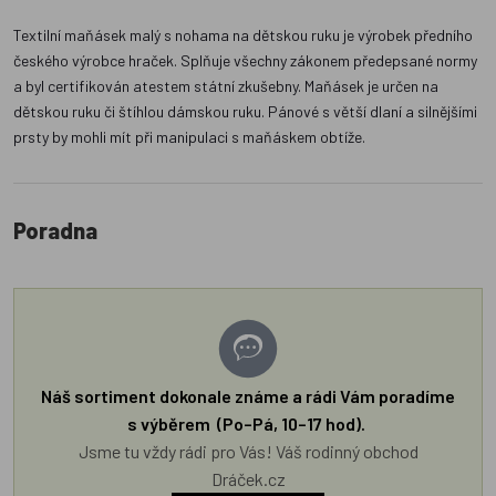
Textilní maňásek malý s nohama na dětskou ruku je výrobek předního
českého výrobce hraček. Splňuje všechny zákonem předepsané normy
a byl certifikován atestem státní zkušebny. Maňásek je určen na
dětskou ruku či štíhlou dámskou ruku. Pánové s větší dlaní a silnějšími
prsty by mohli mít při manipulaci s maňáskem obtíže.
Poradna
Náš sortiment dokonale známe a rádi Vám poradíme
s výběrem (Po–Pá, 10–17 hod).
Jsme tu vždy rádi pro Vás! Váš rodinný obchod
Dráček.cz