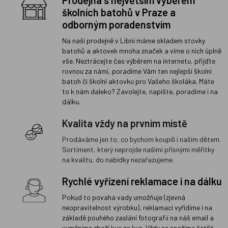
Prodejna s největším výběrem
školních batohů v Praze a
odborným poradenstvím
Na naší prodejně v Libni máme skladem stovky
batohů a aktovek mnoha značek a víme o nich úplně
vše. Neztrácejte čas výběrem na internetu, přijďte
rovnou za námi, poradíme Vám ten nejlepší školní
batoh či školní aktovku pro Vašeho školáka. Máte
to k nám daleko? Zavolejte, napište, poradíme i na
dálku.
Kvalita vždy na prvním místě
Prodáváme jen to, co bychom koupili i našim dětem.
Sortiment, který neprojde našimi přísnými měřítky
na kvalitu, do nabídky nezařazujeme.
Rychlé vyřízení reklamace i na dálku
Pokud to povaha vady umožňuje (zjevná
neopravitelnost výrobku), reklamaci vyřídíme i na
základě pouhého zaslání fotografií na náš email a
vyměníme zboží kus za kus. Vždy se snažíme šetřit