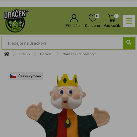
0
0
Přihlášení
Oblíbené
Váš košík
Hračky
Maňásci
Maňásek král Valentýn
Český výrobek