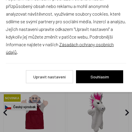
produkt ohodnotí!
přizpůsobený obsah nebo reklamu a mohli anonymně
analyzovat návštěvnost, využíváme soubory cookies, které
Přidat hodnocení
sdílíme se svými partnery pro sociální média, inzerci a analýzu.
Jejich nastavení upravíte odkazem "Upravit nastavení" a
kdykoliv jej můžete změnit v patičce webu. Podrobnější
informace najdete v našich
Zásadách ochrany osobních
údajů
.
Alternativní zboží
Upravit nastavení
Souhlasím
Maňásek bez nohou
Jednorožec 30 cm bílý,
Djepeto 27 cm, maňásek
maňásek
NOVINKA
Český výrobek