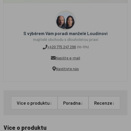
S výběrem Vám poradí manželé Loudínovi
majitelé obchodu s dlouholetou praxí
+420 775 247 296
(10-17h)
Napište e-mail
Navštivte nás
↓
↓
↓
Více o produktu
Poradna
Recenze
Více o produktu