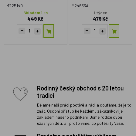
M22514D
M24633A
Skladem 1 ks
1 týden
449 Kč
479 Kč
Rodinný český obchod s 20 letou
tradicí
Děláme naši práci poctivě a rádi a doufáme, že je to
znát. Osobní přístup ke každému zákazníkovi je
základem našeho podnikání. Jsme rodiče dvou
úžasných dětí, a i proto víme, co potěší ty Vaše.