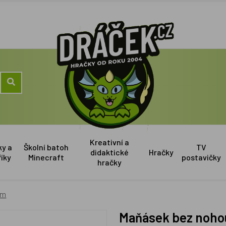
Kreativní a
ky a
Školní batoh
TV
didaktické
Hračky
říky
Minecraft
postavičky
hračky
cm
Maňásek bez noho