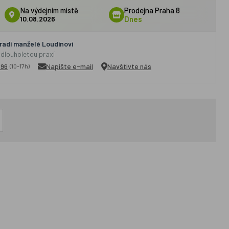
Na výdejním místě
Prodejna Praha 8
10.08.2026
Dnes
adí manželé Loudínovi
 dlouholetou praxí
296
Napište e-mail
Navštivte nás
(10-17h)