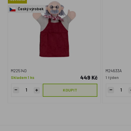
Český výrobek
M22514D
M24633A
449 Kč
Skladem 1 ks
1 týden
KOUPIT