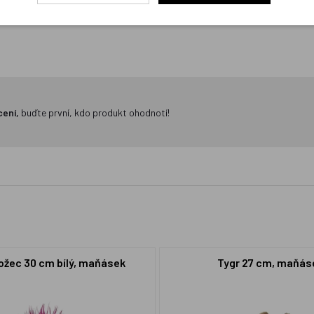
cení,
buďte první, kdo produkt ohodnotí!
žec 30 cm bílý, maňásek
Tygr 27 cm, maňás