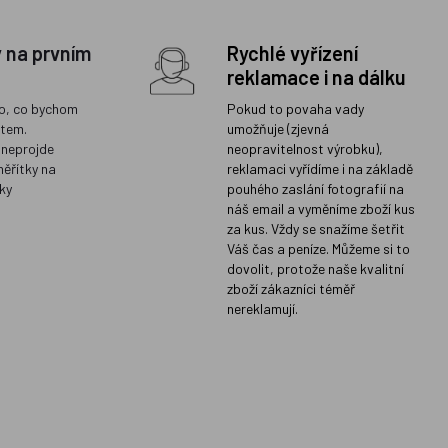
y na prvním
Rychlé vyřízení
reklamace i na dálku
o, co bychom
Pokud to povaha vady
ětem.
umožňuje (zjevná
 neprojde
neopravitelnost výrobku),
měřítky na
reklamaci vyřídíme i na základě
ky
pouhého zaslání fotografií na
náš email a vyměníme zboží kus
za kus. Vždy se snažíme šetřit
Váš čas a peníze. Můžeme si to
dovolit, protože naše kvalitní
zboží zákazníci téměř
nereklamují.