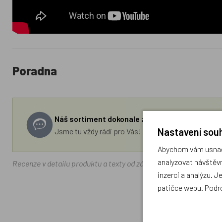
Poradna
Náš sortiment dokonale známe a rádi Vám pora
Nastavení souh
Jsme tu vždy rádi pro Vás! Váš rodinný obchod Drá
Abychom vám usnadn
analyzovat návštěvn
Recenze v detailu produktu a texty od zákazníků v poradně odrá
inzerci a analýzu. J
patičce webu. Podr