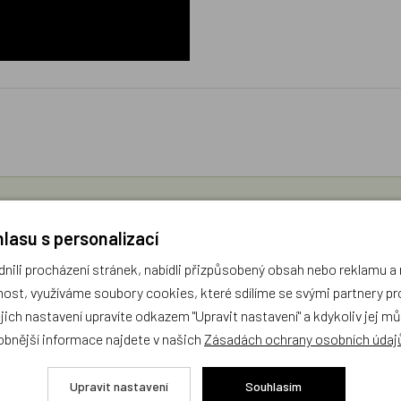
díme s výběrem (Po–Pá, 10–17 hod).
lasu s personalizací
ček.cz
ili procházení stránek, nabídli přizpůsobený obsah nebo reklamu 
ost, využíváme soubory cookies, které sdílíme se svými partnery pro
žejí výhradně názory a stanoviska zákazníků. Provozovatel e-shopu D
ejich nastavení upravíte odkazem "Upravit nastavení" a kdykoliv jej m
obnější informace najdete v našich
Zásadách ochrany osobních údaj
Zatím zde nejsou žádné dotazy. Buďte první, kdo se zeptá!
Upravit nastavení
Souhlasím