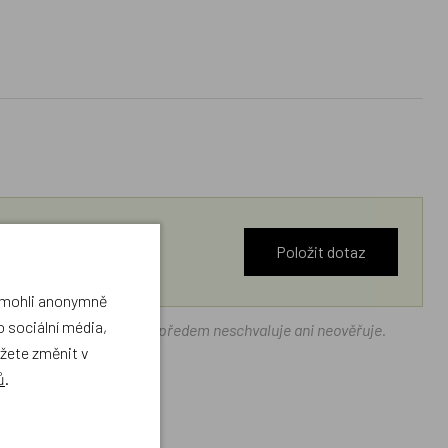
Položit dotaz
a mohli anonymně
 sociální média,
ráček.cz texty zákazníků předem neschvaluje ani neověřuje.
ůžete změnit v
ů
.