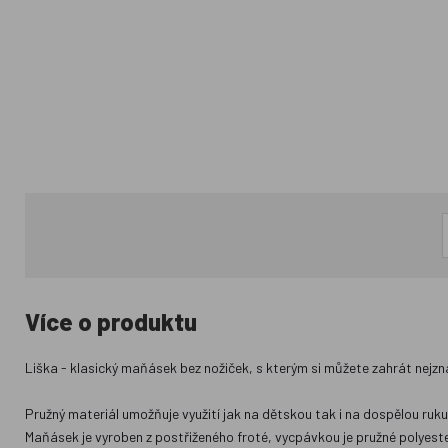
Více o produktu
Liška - klasický maňásek bez nožiček, s kterým si můžete zahrát nejz
Pružný materiál umožňuje využití jak na dětskou tak i na dospělou ruku
Maňásek je vyroben z postřiženého froté, vycpávkou je pružné polyester