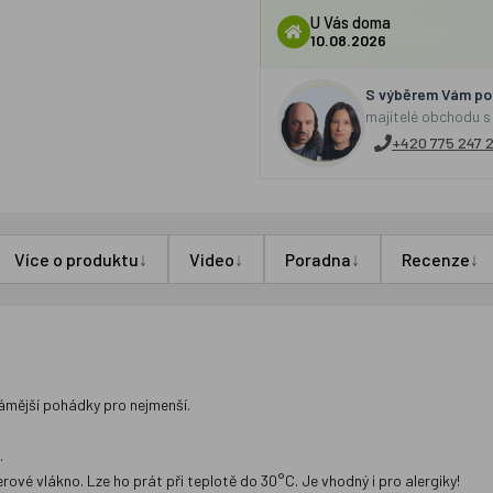
U Vás doma
10.08.2026
S výběrem Vám por
majitelé obchodu s
+420 775 247 
↓
↓
↓
↓
Více o produktu
Video
Poradna
Recenze
námější pohádky pro nejmenší.
.
ové vlákno. Lze ho prát při teplotě do 30°C. Je vhodný i pro alergiky!