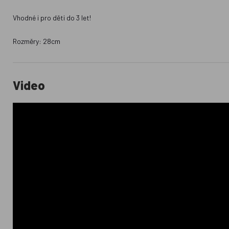
Vhodné i pro děti do 3 let!
Rozměry: 28cm
Video