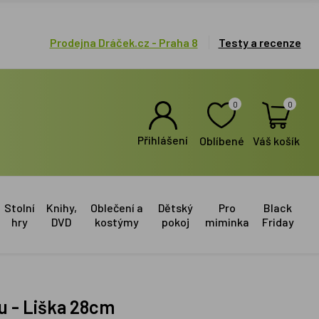
Prodejna Dráček.cz - Praha 8
Testy a recenze
0
0
Přihlášení
Oblíbené
Váš košík
Stolní
Knihy,
Oblečení a
Dětský
Pro
Black
hry
DVD
kostýmy
pokoj
miminka
Friday
u - Liška 28cm