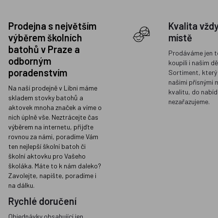
Prodejna s největším
Kvalita vžd
výběrem školních
místě
batohů v Praze a
Prodáváme jen t
odborným
koupili i našim d
poradenstvím
Sortiment, který
našimi přísnými 
Na naší prodejně v Libni máme
kvalitu, do nabíd
skladem stovky batohů a
nezařazujeme.
aktovek mnoha značek a víme o
nich úplně vše. Neztrácejte čas
výběrem na internetu, přijďte
rovnou za námi, poradíme Vám
ten nejlepší školní batoh či
školní aktovku pro Vašeho
školáka. Máte to k nám daleko?
Zavolejte, napište, poradíme i
na dálku.
Rychlé doručení
Objednávky obsahující jen