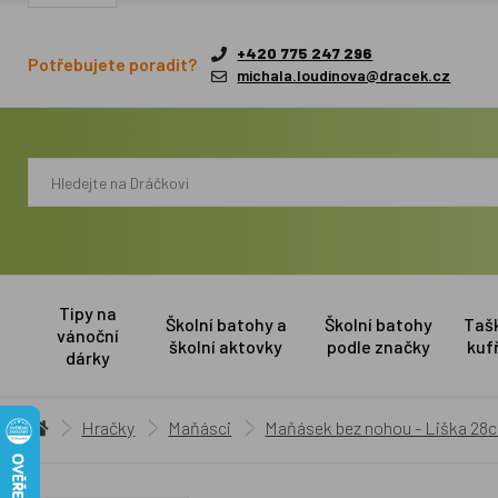
+420 775 247 296
Potřebujete poradit?
michala.loudinova@dracek.cz
Tipy na
Školní batohy a
Školní batohy
Taš
vánoční
školní aktovky
podle značky
kuf
dárky
Hračky
Maňásci
Maňásek bez nohou - Liška 28