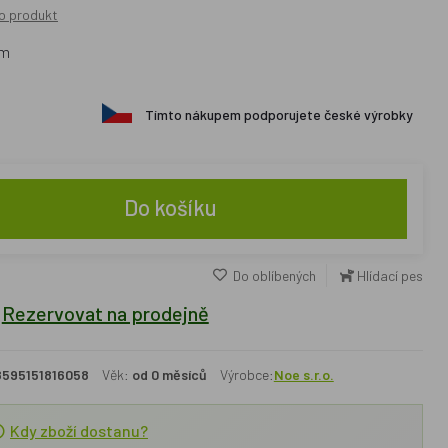
o produkt
cm
Tímto nákupem podporujete české výrobky
Do košíku
Do oblíbených
Hlídací pes
Rezervovat na prodejně
8595151816058
Věk:
od 0 měsíců
Výrobce:
Noe s.r.o.
Kdy zboží dostanu?