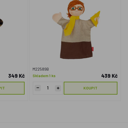
M22589B
349 Kč
439 Kč
Skladem 1 ks
PIT
KOUPIT