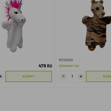
M24630A
479 Kč
Skladem 1 ks
KOUPIT
KOU