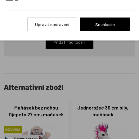
Produkt zatím nemá žádné hodnocení,
buďte první, kdo
Upravit nastavení
Souhlasím
produkt ohodnotí!
Přidat hodnocení
Alternativní zboží
Maňásek bez nohou
Jednorožec 30 cm bílý,
Djepeto 27 cm, maňásek
maňásek
NOVINKA
Český výrobek