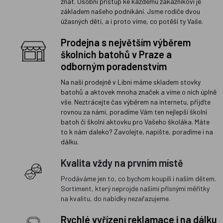
znát. Osobní přístup ke každému zákazníkovi je
základem našeho podnikání. Jsme rodiče dvou
úžasných dětí, a i proto víme, co potěší ty Vaše.
Prodejna s největším výběrem
školních batohů v Praze a
odborným poradenstvím
Na naší prodejně v Libni máme skladem stovky
batohů a aktovek mnoha značek a víme o nich úplně
vše. Neztrácejte čas výběrem na internetu, přijďte
rovnou za námi, poradíme Vám ten nejlepší školní
batoh či školní aktovku pro Vašeho školáka. Máte
to k nám daleko? Zavolejte, napište, poradíme i na
dálku.
Kvalita vždy na prvním místě
Prodáváme jen to, co bychom koupili i našim dětem.
Sortiment, který neprojde našimi přísnými měřítky
na kvalitu, do nabídky nezařazujeme.
Rychlé vyřízení reklamace i na dálku