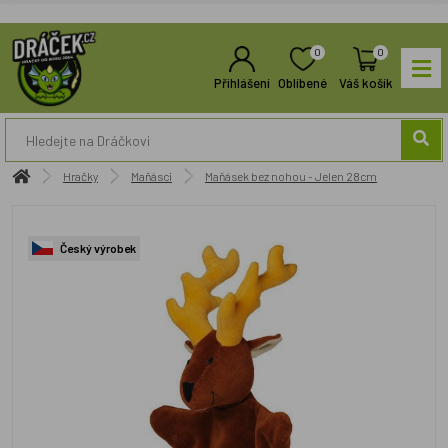
0
0
Přihlášení
Oblíbené
Váš košík
Hračky
Maňásci
Maňásek bez nohou - Jelen 28cm
Český výrobek