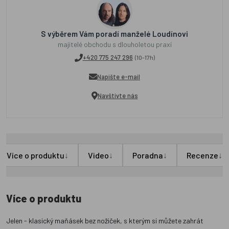
S výběrem Vám poradí manželé Loudínovi
majitelé obchodu s dlouholetou praxí
+420 775 247 296
(10-17h)
Napište e-mail
Navštivte nás
↓
↓
↓
↓
Více o produktu
Video
Poradna
Recenze
Více o produktu
Jelen - klasický maňásek bez nožiček, s kterým si můžete zahrát