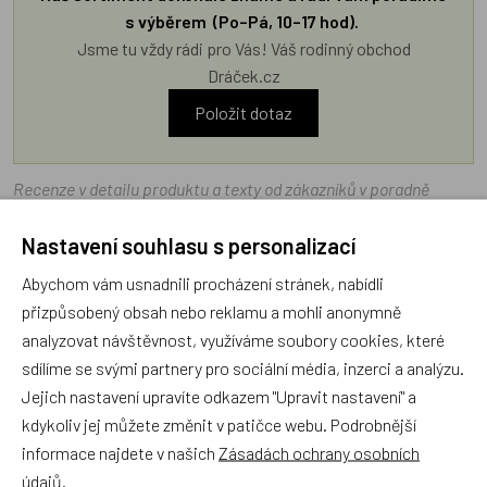
s výběrem (Po–Pá, 10–17 hod).
Jsme tu vždy rádi pro Vás! Váš rodinný obchod
Dráček.cz
Položit dotaz
Recenze v detailu produktu a texty od zákazníků v poradně
odrážejí výhradně názory a stanoviska zákazníků. Provozovatel
Nastavení souhlasu s personalizací
e-shopu Dráček.cz texty zákazníků předem neschvaluje ani
neověřuje.
Abychom vám usnadnili procházení stránek, nabídli
přizpůsobený obsah nebo reklamu a mohli anonymně
analyzovat návštěvnost, využíváme soubory cookies, které
Zatím zde nejsou žádné dotazy. Buďte první, kdo se zeptá!
sdílíme se svými partnery pro sociální média, inzerci a analýzu.
Jejich nastavení upravíte odkazem "Upravit nastavení" a
kdykoliv jej můžete změnit v patičce webu. Podrobnější
informace najdete v našich
Zásadách ochrany osobních
Recenze
údajů
.