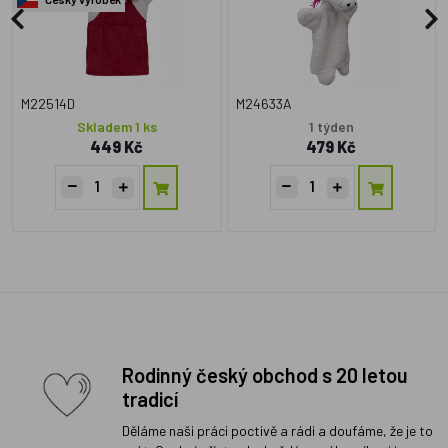
M22514D
M24633A
Skladem 1 ks
1 týden
449 Kč
479 Kč
Rodinný český obchod s 20 letou
tradicí
Děláme naši práci poctivě a rádi a doufáme, že je to