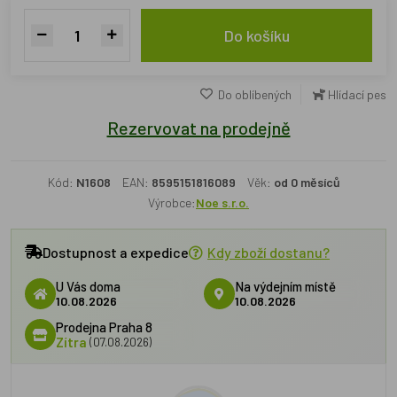
Do košíku
Do oblíbených
Hlídací pes
Rezervovat na prodejně
Kód:
N1608
EAN:
8595151816089
Věk:
od 0 měsíců
Výrobce:
Noe s.r.o.
Dostupnost a expedice
Kdy zboží dostanu?
U Vás doma
Na výdejním místě
10.08.2026
10.08.2026
Prodejna Praha 8
Zítra
(07.08.2026)