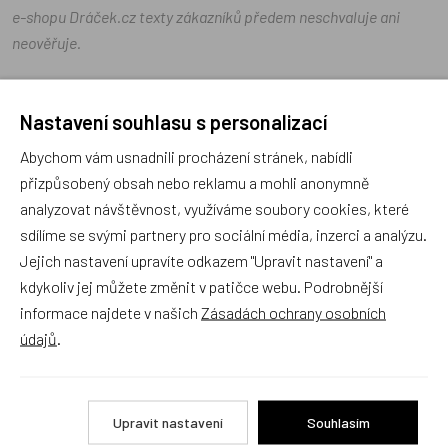
e-shopu Dráček.cz texty zákazníků předem neschvaluje ani
neověřuje.
Zatím zde nejsou žádné dotazy. Buďte první, kdo se zeptá!
Nastavení souhlasu s personalizací
Abychom vám usnadnili procházení stránek, nabídli
přizpůsobený obsah nebo reklamu a mohli anonymně
analyzovat návštěvnost, využíváme soubory cookies, které
Recenze
sdílíme se svými partnery pro sociální média, inzerci a analýzu.
Jejich nastavení upravíte odkazem "Upravit nastavení" a
kdykoliv jej můžete změnit v patičce webu. Podrobnější
Produkt zatím nemá žádné hodnocení,
buďte první, kdo
informace najdete v našich
Zásadách ochrany osobních
produkt ohodnotí!
údajů
.
Přidat hodnocení
Upravit nastavení
Souhlasím