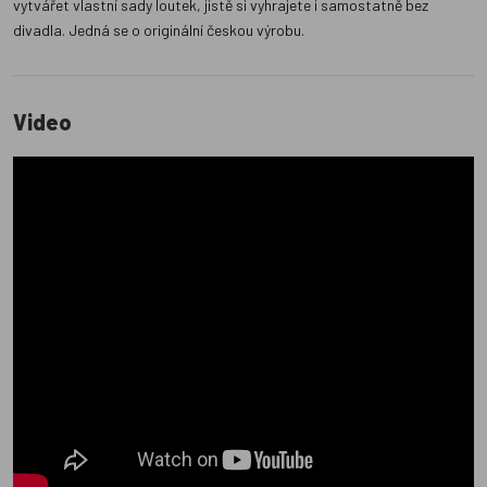
vytvářet vlastní sady loutek, jistě si vyhrajete i samostatně bez
divadla. Jedná se o originální českou výrobu.
Video