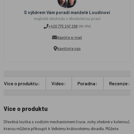
S výběrem Vám poradí manželé Loudínovi
majitelé obchodu s dlouholetou praxí
+420 775 247 296
(10-17h)
Napište e-mail
Navštivte nás
↓
↓
↓
↓
Více o produktu
Video
Poradna
Recenze
Více o produktu
Dřevěná loutka s vodícím mechanismem (ruce, nohy ohebné v kolenou),
kterou můžete přikoupit k Velkému královskému divadlu. Můžete