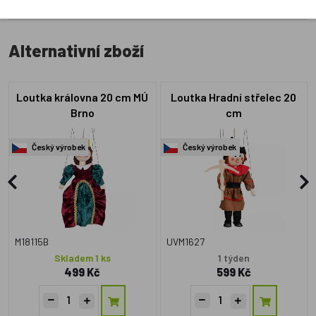
Alternativní zboží
Loutka královna 20 cm MÚ
Loutka Hradní střelec 20
Brno
cm
Český výrobek
Český výrobek
M18115B
UVM1627
Skladem 1 ks
1 týden
499 Kč
599 Kč