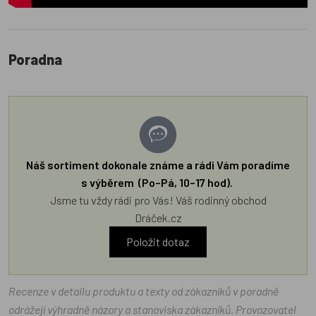
Poradna
Náš sortiment dokonale známe a rádi Vám poradíme
s výběrem (Po–Pá, 10–17 hod).
Jsme tu vždy rádi pro Vás! Váš rodinný obchod
Dráček.cz
Položit dotaz
Recenze v detailu produktu a texty od zákazníků v poradně
odrážejí výhradně názory a stanoviska zákazníků. Provozovatel