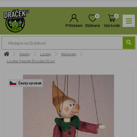
0
0
Přihlášení
Oblíbené
Váš košík
Hračky
Loutky
Marionety
Loutka Trpaslík Šmudla 20 cm
Český výrobek