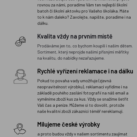
rovnou za námi, poradíme Vám ten nejlepší školní
batoh či školní aktovku pro Vašeho školáka. Máte
to k nám daleko? Zavolejte, napište, poradíme i na
dálku.
Kvalita vždy na prvním místě
Prodáváme jen to, co bychom koupili i našim dětem.
Sortiment, který neprojde našimi přísnými měřítky
na kvalitu, do nabídky nezařazujeme.
Rychlé vyřízení reklamace i na dálku
Pokud to povaha vady umožňuje (zjevná
neopravitelnost výrobku), reklamaci vyřídíme i na
základě pouhého zaslání fotografií na náš email a
vyměníme zboží kus za kus. Vždy se snažíme šetřit
Váš čas a peníze. Můžeme si to dovolit, protože
naše kvalitní zboží zákazníci téměř nereklamují.
Milujeme české výrobky
a proto budou vždy v našem sortimentu zaujímat