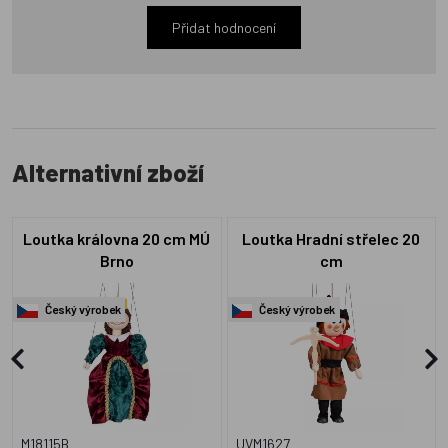
Přidat hodnocení
Alternativní zboží
Loutka královna 20 cm MÚ
Loutka Hradní střelec 20
Brno
cm
Český výrobek
Český výrobek
M18115B
UVM1627