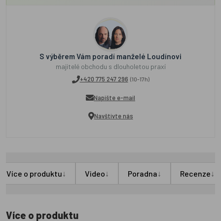
S výběrem Vám poradí manželé Loudínovi
majitelé obchodu s dlouholetou praxí
+420 775 247 296
(10-17h)
Napište e-mail
Navštivte nás
↓
↓
↓
↓
Více o produktu
Video
Poradna
Recenze
Více o produktu