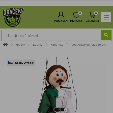
0
0
Přihlášení
Oblíbené
Váš košík
Hračky
Loutky
Marionety
Loutka Lukostřelec 20 cm
Český výrobek