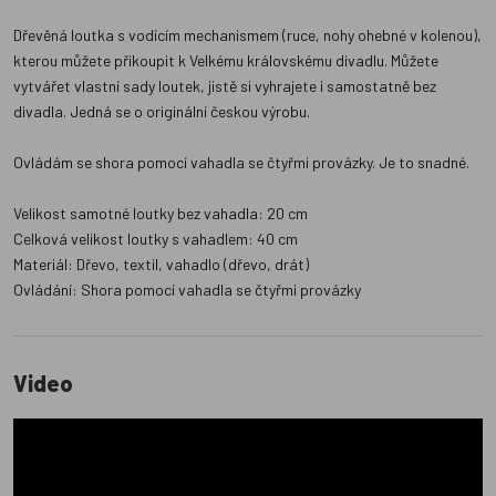
Dřevěná loutka s vodícím mechanismem (ruce, nohy ohebné v kolenou),
kterou můžete přikoupit k Velkému královskému divadlu. Můžete
vytvářet vlastní sady loutek, jistě si vyhrajete i samostatně bez
divadla. Jedná se o originální českou výrobu.
Ovládám se shora pomocí vahadla se čtyřmi provázky. Je to snadné.
Velikost samotné loutky bez vahadla: 20 cm
Celková velikost loutky s vahadlem: 40 cm
Materiál: Dřevo, textil, vahadlo (dřevo, drát)
Ovládání: Shora pomocí vahadla se čtyřmi provázky
Video