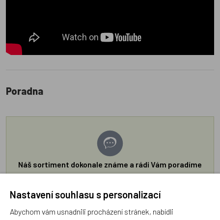
Poradna
Náš sortiment dokonale známe a rádi Vám poradíme
s výběrem (Po–Pá, 10–17 hod).
Jsme tu vždy rádi pro Vás! Váš rodinný obchod
Nastavení souhlasu s personalizací
Dráček.cz
Abychom vám usnadnili procházení stránek, nabídli
Položit dotaz