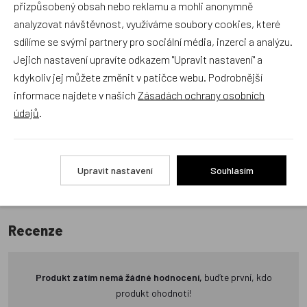
přizpůsobený obsah nebo reklamu a mohli anonymně
analyzovat návštěvnost, využíváme soubory cookies, které
sdílíme se svými partnery pro sociální média, inzerci a analýzu.
Recenze v detailu produktu a texty od zákazníků v poradně
Jejich nastavení upravíte odkazem "Upravit nastavení" a
odrážejí výhradně názory a stanoviska zákazníků. Provozovatel
kdykoliv jej můžete změnit v patičce webu. Podrobnější
e-shopu Dráček.cz texty zákazníků předem neschvaluje ani
informace najdete v našich
Zásadách ochrany osobních
neověřuje.
údajů
.
Zatím zde nejsou žádné dotazy. Buďte první, kdo se zeptá!
Upravit nastavení
Souhlasím
Recenze
Produkt zatím nemá žádné hodnocení,
buďte první, kdo
produkt ohodnotí!