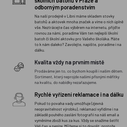
školních batohů v Praze a
odborným poradenstvím
Na naší prodejně v Libni máme skladem stovky
batohů a aktovek mnoha značek a víme o nich úplně
vše. Neztrácejte čas výběrem na internetu, přijďte
rovnou za námi, poradíme Vám ten nejlepší školní
batoh či školní aktovku pro Vašeho školáka. Máte
to k nám daleko? Zavolejte, napište, poradíme i na
dálku.
Kvalita vždy na prvním místě
Prodáváme jen to, co bychom koupili i našim dětem.
Sortiment, který neprojde našimi přísnými měřítky
na kvalitu, do nabídky nezařazujeme.
Rychlé vyřízení reklamace i na dálku
Pokud to povaha vady umožňuje (zjevná
neopravitelnost výrobku), reklamaci vyřídíme i na
základě pouhého zaslání fotografií na náš email a
vyměníme zboží kus za kus. Vždy se snažíme šetřit
Váš čas a peníze. Můžeme si to dovolit, protože