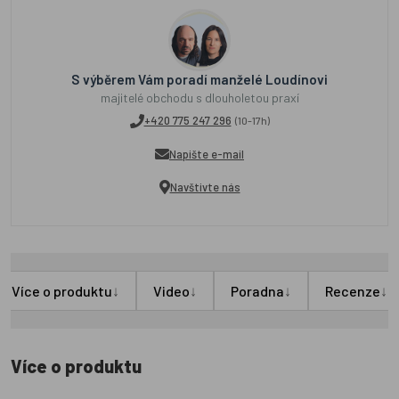
S výběrem Vám poradí manželé Loudínovi
majitelé obchodu s dlouholetou praxí
+420 775 247 296
(10-17h)
Napište e-mail
Navštivte nás
↓
↓
↓
↓
Více o produktu
Video
Poradna
Recenze
Více o produktu