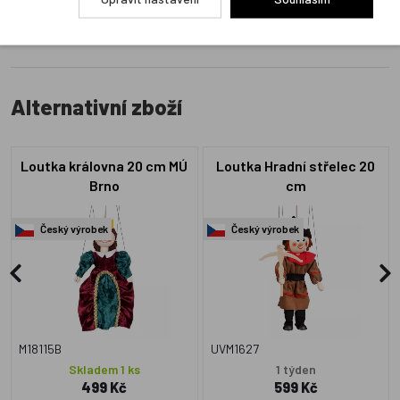
Alternativní zboží
Loutka královna 20 cm MÚ
Loutka Hradní střelec 20
Brno
cm
Český výrobek
Český výrobek
M18115B
UVM1627
Skladem 1 ks
1 týden
499 Kč
599 Kč