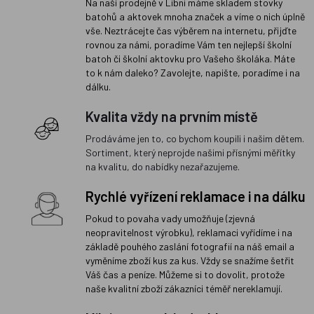
Na naší prodejně v Libni máme skladem stovky
batohů a aktovek mnoha značek a víme o nich úplně
vše. Neztrácejte čas výběrem na internetu, přijďte
rovnou za námi, poradíme Vám ten nejlepší školní
batoh či školní aktovku pro Vašeho školáka. Máte
to k nám daleko? Zavolejte, napište, poradíme i na
dálku.
Kvalita vždy na prvním místě
Prodáváme jen to, co bychom koupili i našim dětem.
Sortiment, který neprojde našimi přísnými měřítky
na kvalitu, do nabídky nezařazujeme.
Rychlé vyřízení reklamace i na dálku
Pokud to povaha vady umožňuje (zjevná
neopravitelnost výrobku), reklamaci vyřídíme i na
základě pouhého zaslání fotografií na náš email a
vyměníme zboží kus za kus. Vždy se snažíme šetřit
Váš čas a peníze. Můžeme si to dovolit, protože
naše kvalitní zboží zákazníci téměř nereklamují.