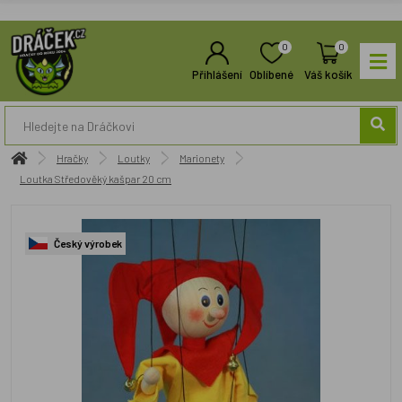
0
0
Přihlášení
Oblíbené
Váš košík
Hračky
Loutky
Marionety
Loutka Středověký kašpar 20 cm
Český výrobek