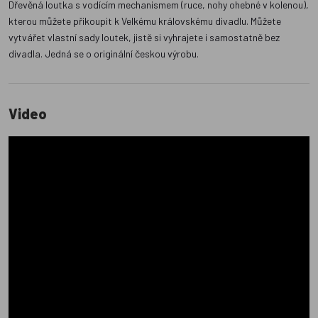
Dřevěná loutka s vodícím mechanismem (ruce, nohy ohebné v kolenou),
kterou můžete přikoupit k Velkému královskému divadlu. Můžete
vytvářet vlastní sady loutek, jistě si vyhrajete i samostatně bez
divadla. Jedná se o originální českou výrobu.
Video