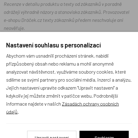
Recenze v detailu produktu a texty od zákazníků v poradně
odrážejí výhradně názory a stanoviska zákazníků. Provozovatel
e-shopu Dráček.cz texty zákazníků předem neschvaluje ani
neověřuje.
Nastavení souhlasu s personalizací
Zatím zde nejsou žádné dotazy. Buďte první, kdo se zeptá!
Abychom vám usnadnili procházení stránek, nabídli
přizpůsobený obsah nebo reklamu a mohli anonymně
analyzovat návštěvnost, využíváme soubory cookies, které
sdílíme se svými partnery pro sociální média, inzerci a analýzu.
Recenze
Jejich nastavení upravíte odkazem "Upravit nastavení" a
kdykoliv jej můžete změnit v patičce webu. Podrobnější
informace najdete v našich
Zásadách ochrany osobních
Produkt zatím nemá žádné hodnocení,
buďte první, kdo
údajů
.
produkt ohodnotí!
Přidat hodnocení
Upravit nastavení
Souhlasím