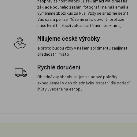
neopravitelnost výrobku), reklamaci vyřídíme i na
základě pouhého zaslání fotografií na náš email a
vyměníme zboží kus za kus. Vždy se snažíme šetřit
Váš čas a peníze. Můžeme si to dovolit, protože
naše kvalitní zboží zákazníci téměř nereklamují.
Milujeme české výrobky
a proto budou vždy v našem sortimentu zaujímat
přednostní místo
Rychlé doručení
Objednávky obsahující jen skladové položky
expedujeme i v den objednávky, ostatní dle dodací
lhůty uvedené na eshopu