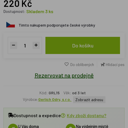
220 Kč
Skladem 3 ks
Dostupnost:
Tímto nákupem podporujete české výrobky
Do košíku
Do oblíbených
Hlídací pes
Rezervovat na prodejně
Kód:
GRL15
Věk:
od 3 let
Výrobce:
Gerlich Odry, s.r.o.
Zobrazit adresu
Dostupnost a expedice
Kdy zboží dostanu?
U Vás doma
Na výdejním místě