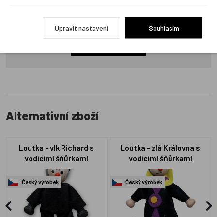
Produkt zatím nemá žádné hodnocení,
buďte první, kdo
produkt ohodnotí!
Upravit nastavení
Souhlasím
Přidat hodnocení
Alternativní zboží
Loutka - vlk Richard s
Loutka - zlá Královna s
vodícími šňůrkami
vodícími šňůrkami
Český výrobek
Český výrobek