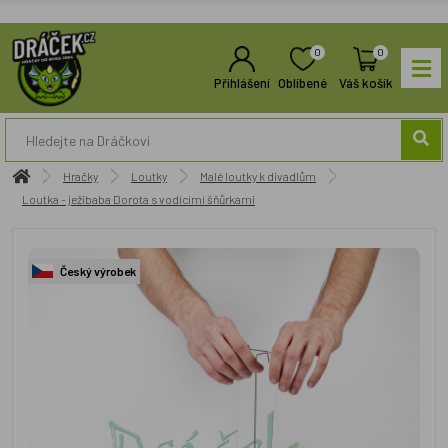
0
0
Přihlášení
Oblíbené
Váš košík
Hračky
Loutky
Malé loutky k divadlům
Loutka - ježibaba Dorota s vodícímí šňůrkami
Český výrobek