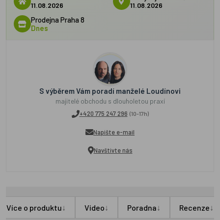
11.08.2026
11.08.2026
Prodejna Praha 8
Dnes
S výběrem Vám poradí manželé Loudínovi
majitelé obchodu s dlouholetou praxí
+420 775 247 296
(10-17h)
Napište e-mail
Navštivte nás
↓
↓
↓
↓
Více o produktu
Video
Poradna
Recenze