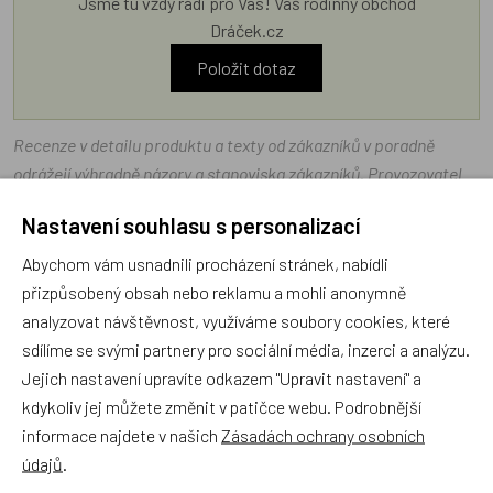
Jsme tu vždy rádi pro Vás! Váš rodinný obchod
Dráček.cz
Položit dotaz
Recenze v detailu produktu a texty od zákazníků v poradně
odrážejí výhradně názory a stanoviska zákazníků. Provozovatel
e-shopu Dráček.cz texty zákazníků předem neschvaluje ani
Nastavení souhlasu s personalizací
neověřuje.
Abychom vám usnadnili procházení stránek, nabídli
přizpůsobený obsah nebo reklamu a mohli anonymně
Zatím zde nejsou žádné dotazy. Buďte první, kdo se zeptá!
analyzovat návštěvnost, využíváme soubory cookies, které
sdílíme se svými partnery pro sociální média, inzerci a analýzu.
Jejich nastavení upravíte odkazem "Upravit nastavení" a
kdykoliv jej můžete změnit v patičce webu. Podrobnější
informace najdete v našich
Zásadách ochrany osobních
Recenze
údajů
.