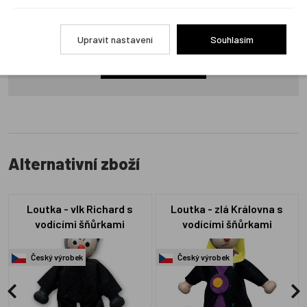
Produkt zatím nemá žádné hodnocení,
buďte první, kdo
produkt ohodnotí!
Upravit nastavení
Souhlasím
Přidat hodnocení
Alternativní zboží
Loutka - vlk Richard s
Loutka - zlá Královna s
vodícími šňůrkami
vodícími šňůrkami
Český výrobek
Český výrobek