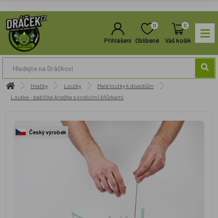
0
0
Přihlášení
Oblíbené
Váš košík
Hračky
Loutky
Malé loutky k divadlům
Loutka - babička Anežka s vodícími šňůrkami
Český výrobek