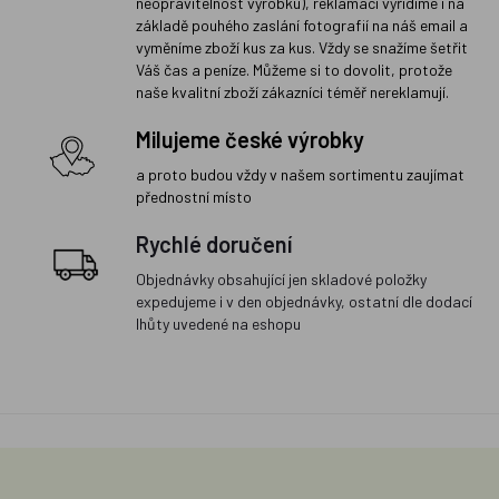
neopravitelnost výrobku), reklamaci vyřídíme i na
základě pouhého zaslání fotografií na náš email a
vyměníme zboží kus za kus. Vždy se snažíme šetřit
Váš čas a peníze. Můžeme si to dovolit, protože
naše kvalitní zboží zákazníci téměř nereklamují.
Milujeme české výrobky
a proto budou vždy v našem sortimentu zaujímat
přednostní místo
Rychlé doručení
Objednávky obsahující jen skladové položky
expedujeme i v den objednávky, ostatní dle dodací
lhůty uvedené na eshopu