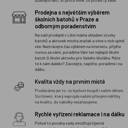
úžasných dětí, a i proto víme, co potěší ty Vaše.
Prodejna s největším výběrem
školních batohů v Praze a
odborným poradenstvím
Na naší prodejně v Libni máme skladem stovky
batohů a aktovek mnoha značek a víme o nich úplně
vše. Neztrácejte čas výběrem na internetu, přijďte
rovnou za námi, poradíme Vám ten nejlepší školní
batoh či školní aktovku pro Vašeho školáka. Máte
to k nám daleko? Zavolejte, napište, poradíme i na
dálku.
Kvalita vždy na prvním místě
Prodáváme jen to, co bychom koupili i našim dětem.
Sortiment, který neprojde našimi přísnými měřítky
na kvalitu, do nabídky nezařazujeme.
Rychlé vyřízení reklamace i na dálku
Pokud to povaha vady umožňuje (zjevná