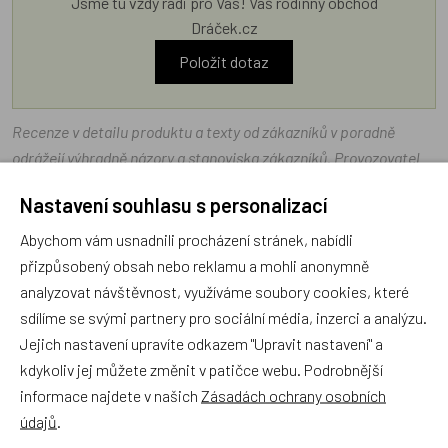
Jsme tu vždy rádi pro Vás! Váš rodinný obchod
Dráček.cz
Položit dotaz
Recenze v detailu produktu a texty od zákazníků v poradně
odrážejí výhradně názory a stanoviska zákazníků. Provozovatel
e-shopu Dráček.cz texty zákazníků předem neschvaluje ani
Nastavení souhlasu s personalizací
neověřuje.
Abychom vám usnadnili procházení stránek, nabídli
přizpůsobený obsah nebo reklamu a mohli anonymně
Zatím zde nejsou žádné dotazy. Buďte první, kdo se zeptá!
analyzovat návštěvnost, využíváme soubory cookies, které
sdílíme se svými partnery pro sociální média, inzerci a analýzu.
Jejich nastavení upravíte odkazem "Upravit nastavení" a
kdykoliv jej můžete změnit v patičce webu. Podrobnější
informace najdete v našich
Zásadách ochrany osobních
Recenze
údajů
.