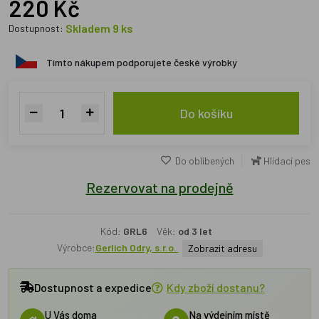
220 Kč
Skladem 9 ks
Dostupnost:
Tímto nákupem podporujete české výrobky
Do košíku
Do oblíbených
Hlídací pes
Rezervovat na prodejně
Kód:
GRL6
Věk:
od 3 let
Výrobce:
Gerlich Odry, s.r.o.
Zobrazit adresu
Dostupnost a expedice
Kdy zboží dostanu?
U Vás doma
Na výdejním místě