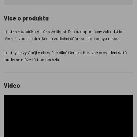
Více o produktu
Loutka - babička Anežka ,velikost 12 cm, doporučený věk od 3 let
.Verze s vodícím drátkem a vodícími šňůrkami pro pohyb rukou.
Loutky se vyrábějí v chráněné dílně Gerlich, barevné provedení šatů
loutky se může lišit od obrázku
Video