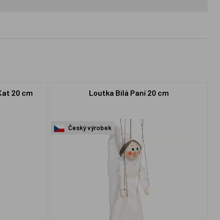
Kat 20 cm
Loutka Bílá Paní 20 cm
Český výrobek