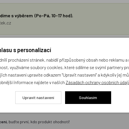
díme s výběrem (Po–Pá, 10–17 hod).
ček.cz
žejí výhradně názory a stanoviska zákazníků. Provozovatel e-shopu D
lasu s personalizací
ili procházení stránek, nabídli přizpůsobený obsah nebo reklamu 
Zatím zde nejsou žádné dotazy. Buďte první, kdo se zeptá!
ost, využíváme soubory cookies, které sdílíme se svými partnery pro
ejich nastavení upravíte odkazem "Upravit nastavení" a kdykoliv jej m
obnější informace najdete v našich
Zásadách ochrany osobních údaj
Upravit nastavení
Souhlasím
cení,
buďte první, kdo produkt ohodnotí!