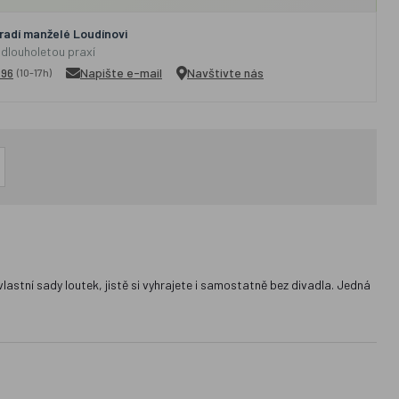
adí manželé Loudínovi
 dlouholetou praxí
296
Napište e-mail
Navštivte nás
(10-17h)
stní sady loutek, jistě si vyhrajete i samostatně bez divadla. Jedná