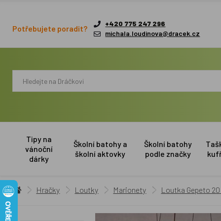
+420 775 247 296
Potřebujete poradit?
michala.loudinova@dracek.cz
Tipy na
Školní batohy a
Školní batohy
Taš
vánoční
školní aktovky
podle značky
kuf
dárky
Hračky
Loutky
Marionety
Loutka Gepeto 20