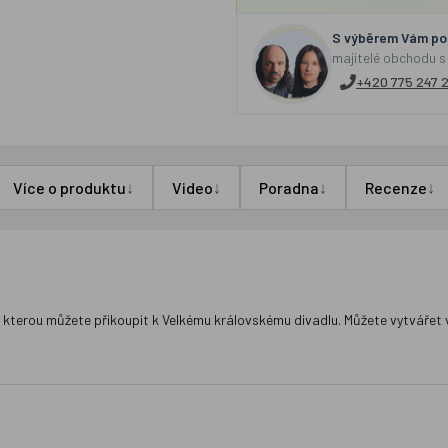
S výběrem Vám por
majitelé obchodu s
+420 775 247 
↓
↓
↓
↓
Více o produktu
Video
Poradna
Recenze
kterou můžete přikoupit k Velkému královskému divadlu. Můžete vytvářet vla