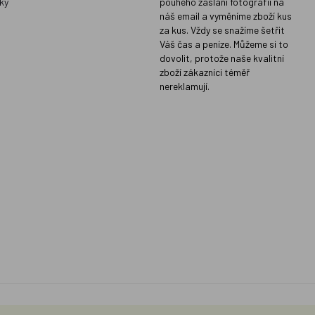
ky
pouhého zaslání fotografií na
náš email a vyměníme zboží kus
za kus. Vždy se snažíme šetřit
Váš čas a peníze. Můžeme si to
dovolit, protože naše kvalitní
zboží zákazníci téměř
nereklamují.