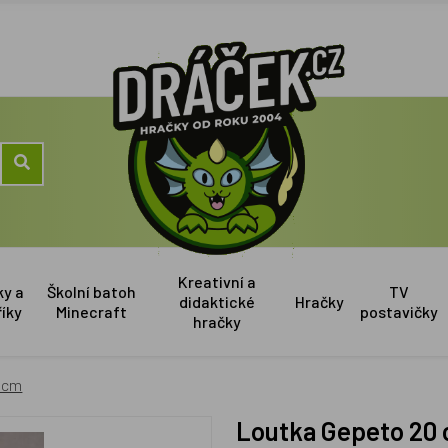
Kreativní a
ky a
Školní batoh
TV
didaktické
Hračky
říky
Minecraft
postavičky
hračky
 cm
Loutka Gepeto 20