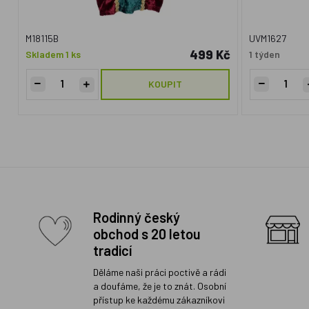
M18115B
UVM1627
499 Kč
Skladem 1 ks
1 týden
KOUPIT
Rodinný český
obchod s 20 letou
tradicí
Děláme naši práci poctivě a rádi
a doufáme, že je to znát. Osobní
přístup ke každému zákazníkovi