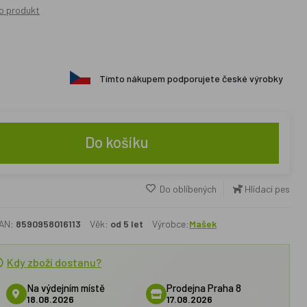
o produkt
Tímto nákupem podporujete české výrobky
Do košíku
Do oblíbených
Hlídací pes
AN:
8590958016113
Věk:
od 5 let
Výrobce:
Mašek
Kdy zboží dostanu?
Na výdejním místě
Prodejna Praha 8
18.08.2026
17.08.2026