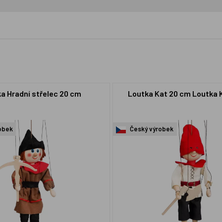
a Hradní střelec 20 cm
Loutka Kat 20 cm Loutka 
obek
Český výrobek