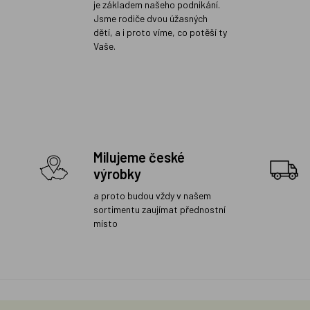
je základem našeho podnikání.
Jsme rodiče dvou úžasných
dětí, a i proto víme, co potěší ty
Vaše.
Milujeme české
výrobky
a proto budou vždy v našem
sortimentu zaujímat přednostní
místo