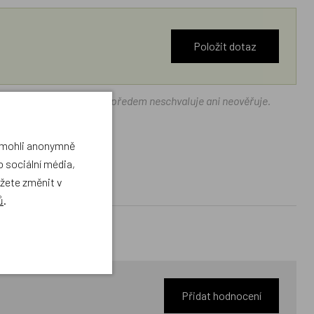
Položit dotaz
ráček.cz texty zákazníků předem neschvaluje ani neověřuje.
a mohli anonymně
 sociální média,
ůžete změnit v
ů
.
Přidat hodnocení