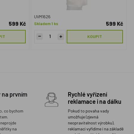
UVM1626
599 Kč
599 Kč
Skladem 1 ks
PIT
KOUPIT
y na prvním
Rychlé vyřízení
reklamace i na dálku
o, co bychom
Pokud to povaha vady
ětem.
umožňuje (zjevná
 neprojde
neopravitelnost výrobku),
měřítky na
reklamaci vyřídíme i na základě