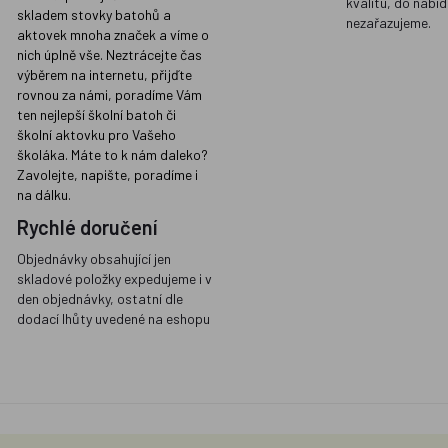
kvalitu, do nabíd
skladem stovky batohů a
nezařazujeme.
aktovek mnoha značek a víme o
nich úplně vše. Neztrácejte čas
výběrem na internetu, přijďte
rovnou za námi, poradíme Vám
ten nejlepší školní batoh či
školní aktovku pro Vašeho
školáka. Máte to k nám daleko?
Zavolejte, napište, poradíme i
na dálku.
Rychlé doručení
Objednávky obsahující jen
skladové položky expedujeme i v
den objednávky, ostatní dle
dodací lhůty uvedené na eshopu