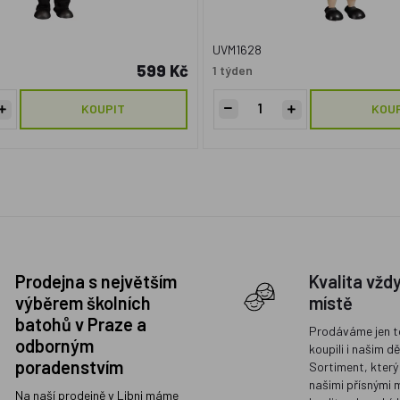
UVM1628
599 Kč
1 týden
KOUPIT
KOU
Prodejna s největším
Kvalita vžd
výběrem školních
místě
batohů v Praze a
Prodáváme jen t
odborným
koupili i našim d
poradenstvím
Sortiment, který
našimi přísnými 
Na naší prodejně v Libni máme