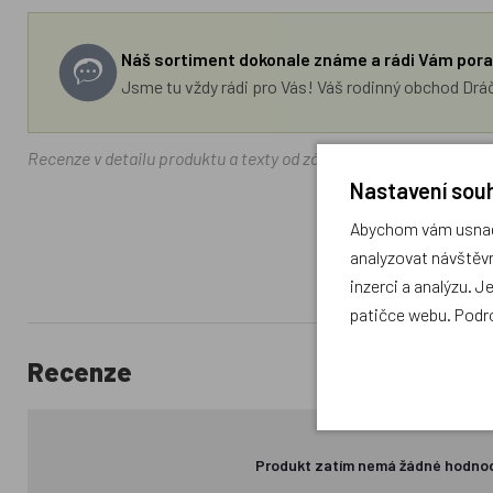
Náš sortiment dokonale známe a rádi Vám pora
Jsme tu vždy rádi pro Vás! Váš rodinný obchod Drá
Recenze v detailu produktu a texty od zákazníků v poradně odrá
Nastavení souh
Abychom vám usnadn
analyzovat návštěvn
inzerci a analýzu. J
patičce webu. Podr
Recenze
Produkt zatím nemá žádné hodno