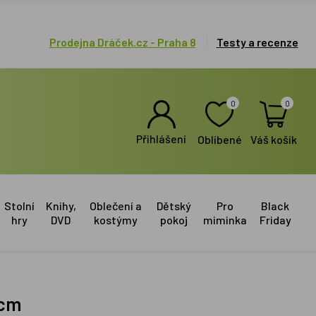
Prodejna Dráček.cz - Praha 8
Testy a recenze
0
0
Přihlášení
Oblíbené
Váš košík
Stolní
Knihy,
Oblečení a
Dětský
Pro
Black
hry
DVD
kostýmy
pokoj
miminka
Friday
 cm