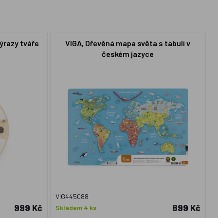
ýrazy tváře
VIGA, Dřevěná mapa světa s tabulí v
českém jazyce
VIG445088
999 Kč
899 Kč
Skladem 4 ks