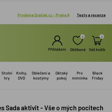
Prodejna Dráček.cz - Praha 8
Testy a recenze
0
0
Přihlášení
Oblíbené
Váš košík
Stolní
Knihy,
Oblečení a
Dětský
Pro
Black
hry
DVD
kostýmy
pokoj
miminka
Friday
s Sada aktivit - Vše o mých pocitech