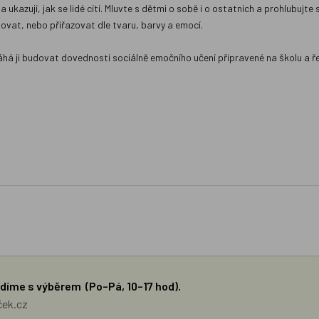
ěla ukazují, jak se lidé cítí. Mluvte s dětmi o sobě i o ostatních a prohlubu
ovat, nebo přiřazovat dle tvaru, barvy a emocí.
áhá ji budovat dovednosti sociálně emočního učení připravené na školu a 
díme s výběrem (Po–Pá, 10–17 hod).
ček.cz