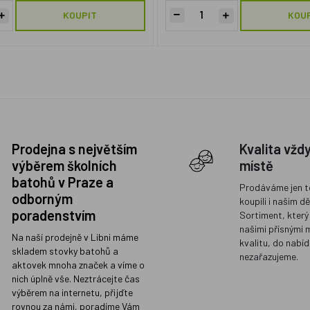
KOUPIT
KOU
Prodejna s největším
Kvalita vžd
výběrem školních
místě
batohů v Praze a
Prodáváme jen t
odborným
koupili i našim d
poradenstvím
Sortiment, který
našimi přísnými 
Na naší prodejně v Libni máme
kvalitu, do nabíd
skladem stovky batohů a
nezařazujeme.
aktovek mnoha značek a víme o
nich úplně vše. Neztrácejte čas
výběrem na internetu, přijďte
rovnou za námi, poradíme Vám