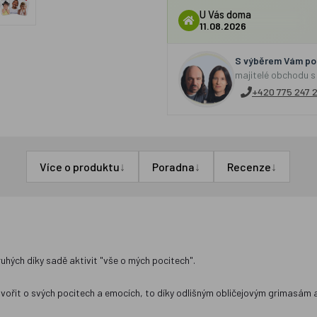
U Vás doma
11.08.2026
S výběrem Vám por
majitelé obchodu s
+420 775 247 
↓
↓
↓
Více o produktu
Poradna
Recenze
uhých díky sadě aktivit "vše o mých pocitech".
ovořit o svých pocitech a emocích, to díky odlišným obličejovým grimasám 