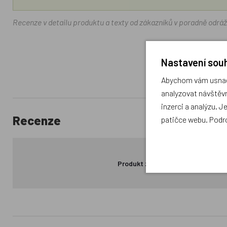
Recenze v detailu produktu a texty od zákazníků v poradně odrá
Nastavení souh
Abychom vám usnadn
analyzovat návštěvn
inzerci a analýzu. J
Recenze
patičce webu. Podr
Produkt zatím nemá žádné hodno