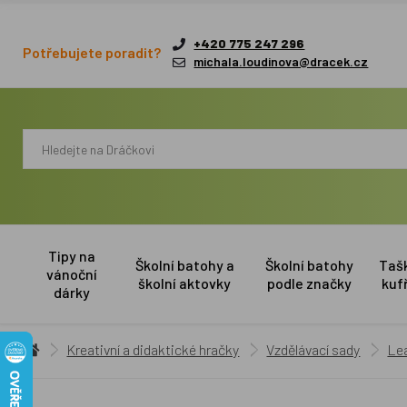
+420 775 247 296
Potřebujete poradit?
michala.loudinova@dracek.cz
Tipy na
Školní batohy a
Školní batohy
Taš
vánoční
školní aktovky
podle značky
kuf
dárky
Kreativní a didaktické hračky
Vzdělávací sady
Lea