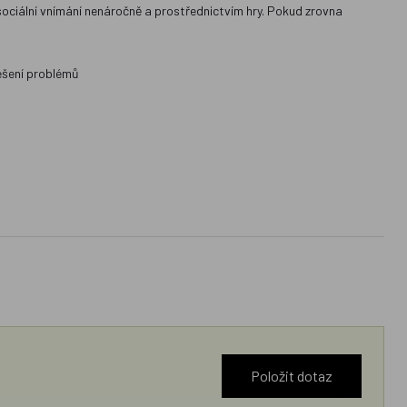
jte sociální vnímání nenáročně a prostřednictvím hry. Pokud zrovna
řešení problémů
Položit dotaz