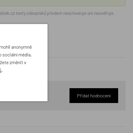
ráček.cz texty zákazníků předem neschvaluje ani neověřuje.
a mohli anonymně
 sociální média,
ůžete změnit v
ů
.
Přidat hodnocení