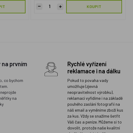
PIT
KOUPIT
y na prvním
Rychlé vyřízení
reklamace i na dálku
o, co bychom
Pokud to povaha vady
ětem.
umožňuje (zjevná
 neprojde
neopravitelnost výrobku),
měřítky na
reklamaci vyřídíme i na základě
ky
pouhého zaslání fotografií na
náš email a vyměníme zboží kus
za kus. Vždy se snažíme šetřit
Váš čas a peníze. Můžeme si to
dovolit, protože naše kvalitní