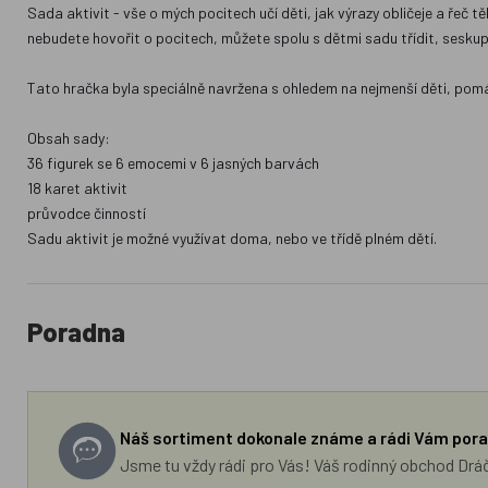
Sada aktivit - vše o mých pocitech učí děti, jak výrazy obličeje a řeč t
nebudete hovořit o pocitech, můžete spolu s dětmi sadu třídit, seskup
Tato hračka byla speciálně navržena s ohledem na nejmenší děti, pom
Obsah sady:
36 figurek se 6 emocemi v 6 jasných barvách
18 karet aktivit
průvodce činností
Sadu aktivit je možné využívat doma, nebo ve třídě plném dětí.
Poradna
Náš sortiment dokonale známe a rádi Vám pora
Jsme tu vždy rádi pro Vás! Váš rodinný obchod Drá