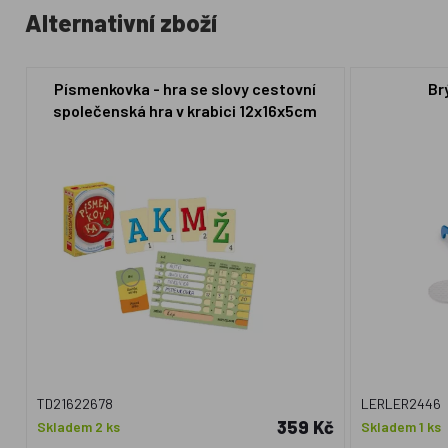
Alternativní zboží
Písmenkovka - hra se slovy cestovní
Br
společenská hra v krabici 12x16x5cm
TD21622678
LERLER2446
359 Kč
Skladem 2 ks
Skladem 1 ks