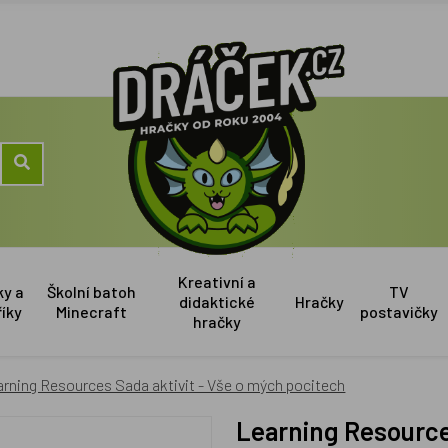
Kreativní a
ky a
Školní batoh
TV
didaktické
Hračky
říky
Minecraft
postavičky
hračky
rning Resources Sada aktivit - Vše o mých pocitech
Learning Resource