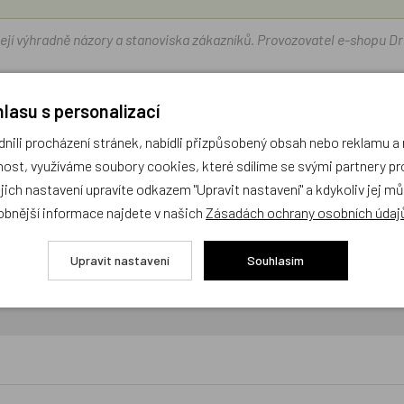
žejí výhradně názory a stanoviska zákazníků. Provozovatel e-shopu D
Zatím zde nejsou žádné dotazy. Buďte první, kdo se zeptá!
lasu s personalizací
ili procházení stránek, nabídli přizpůsobený obsah nebo reklamu 
ost, využíváme soubory cookies, které sdílíme se svými partnery pro
ejich nastavení upravíte odkazem "Upravit nastavení" a kdykoliv jej m
obnější informace najdete v našich
Zásadách ochrany osobních údaj
Upravit nastavení
Souhlasím
cení,
buďte první, kdo produkt ohodnotí!