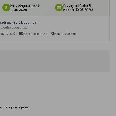
Na výdejním místě
Prodejna Praha 8
11.08.2026
Pozítří
(10.08.2026)
adí manželé Loudínovi
 dlouholetou praxí
296
Napište e-mail
Navštivte nás
(10-17h)
a postojům figurek.