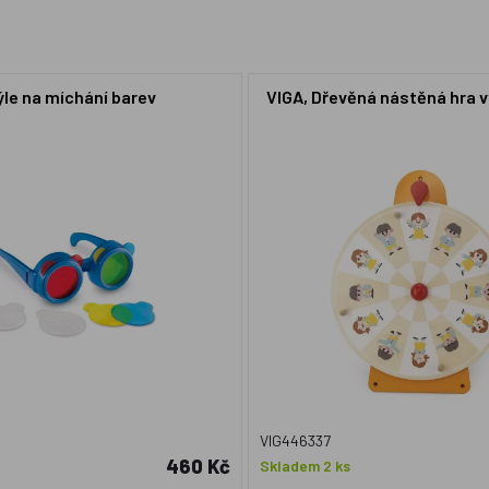
ýle na míchání barev
VIGA, Dřevěná nástěná hra v
VIG446337
460 Kč
Skladem 2 ks