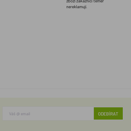
zboží zákazníci téměř
nereklamují.
ODEBÍRAT