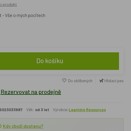
o produkt
t - Vše o mých pocitech
Do košíku
Do oblíbených
Hlídací pes
Rezervovat na prodejně
5023033687
Věk:
od 3 let
Výrobce:
Learning Resources
Kdy zboží dostanu?