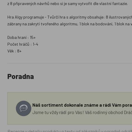
z 8 připravených návrhů nebo si je samy vytvořit dle vlastní fantazie.
Hra Algy programuje - Tvůrčí hra s algoritmy obsahuje: 8 ilustrovaných
zábrany na zakrytí tvořeného algoritmu, 1 blok na bodování, 1 blok na v
Doba hraní : 15+
Počet hráčů : 1-4
Věk : 8+
Poradna
Náš sortiment dokonale známe a rádi Vám pora
Jsme tu vždy rádi pro Vás! Váš rodinný obchod Drá
Recenze v detailu produktu a texty od zákazníků v poradně odrá