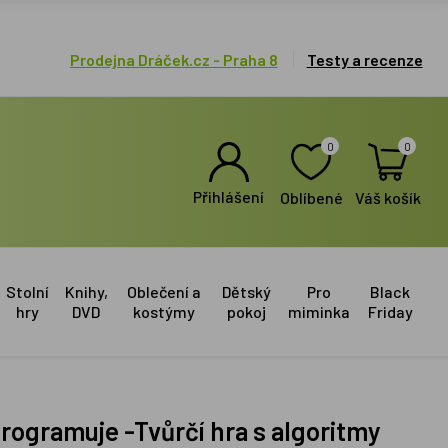
Prodejna Dráček.cz - Praha 8
Testy a recenze
0
0
Přihlášení
Oblíbené
Váš košík
Stolní
Knihy,
Oblečení a
Dětský
Pro
Black
hry
DVD
kostýmy
pokoj
miminka
Friday
y programuje -Tvůrčí hra s algoritmy