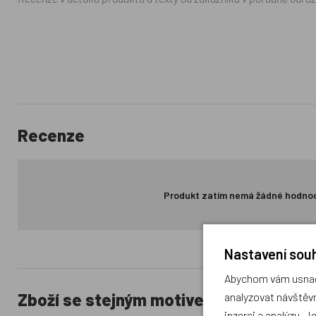
Recenze
Produkt zatím nemá žádné hodno
Nastavení souh
Abychom vám usnadn
Zboží se stejným motivem
analyzovat návštěvn
inzerci a analýzu. J