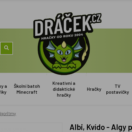
Kreativní a
ky a
Školní batoh
TV
didaktické
Hračky
říky
Minecraft
postavičky
hračky
algoritmy
Albi, Kvído - Alg