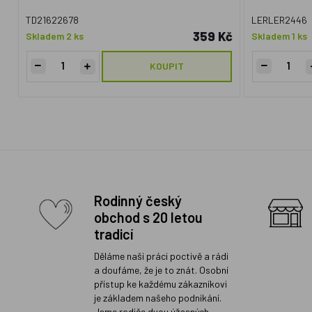
TD21622678
LERLER2446
359 Kč
Skladem 2 ks
Skladem 1 ks
KOUPIT
Rodinný český
obchod s 20 letou
tradicí
Děláme naši práci poctivě a rádi
a doufáme, že je to znát. Osobní
přístup ke každému zákazníkovi
je základem našeho podnikání.
Jsme rodiče dvou úžasných