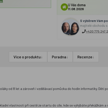
em
U Vás doma
11.08.2026
S výběrem Vám por
majitelé obchodu s
+420 775 247 
↓
↓
↓
Více o produktu
Poradna
Recenze
oláky od 8 let a zároveň i vzdělávací pomůcka do hodin informatiky. Děti p
ladní vlastnosti při cestě ze startu do cíle, kde se vyhýbáte překážkám a 