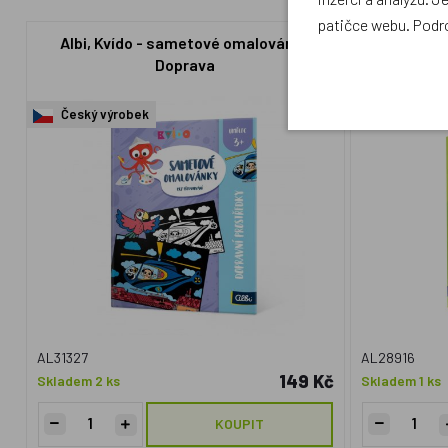
patičce webu. Podr
Albi, Kvído - sametové omalovánky
Albi, Kv
Doprava
Český výrobek
Český výr
AL31327
AL28916
149 Kč
Skladem 2 ks
Skladem 1 ks
KOUPIT