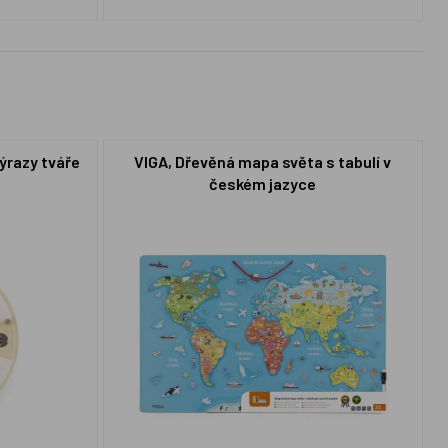
ýrazy tváře
VIGA, Dřevěná mapa světa s tabulí v
českém jazyce