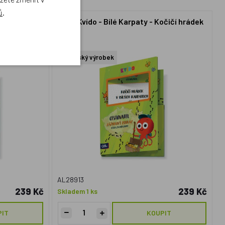
ů
.
y čarodějnice
Albi, Kvído - Bílé Karpaty - Kočičí hrádek
Český výrobek
AL28913
239 Kč
239 Kč
Skladem 1 ks
PIT
KOUPIT