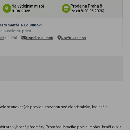
Na výdejním místě
Prodejna Praha 8
11.08.2026
Pozítří
(10.08.2026)
adí manželé Loudínovi
 dlouholetou praxí
296
Napište e-mail
Navštivte nás
(10-17h)
odle stanovených pravidel rozvinou své algoritmické, logické a
sbíráte vybrané předměty. Prostředí hracího pole si mohou hráči zvolit