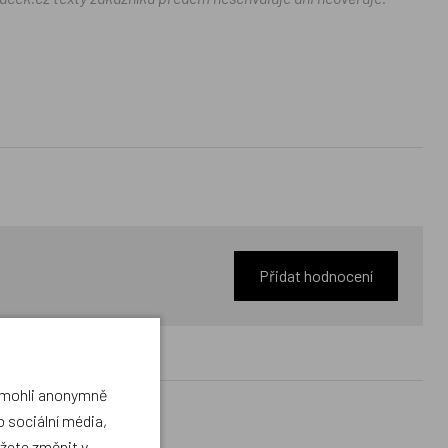
Přidat hodnocení
a mohli anonymně
 sociální média,
ůžete změnit v