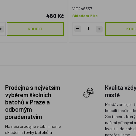
VIG446337
460 Kč
Skladem 2 ks
KOUPIT
KOU
Prodejna s největším
Kvalita vžd
výběrem školních
místě
batohů v Praze a
Prodáváme jen t
odborným
koupili i našim d
poradenstvím
Sortiment, který
našimi přísnými 
Na naší prodejně v Libni máme
kvalitu, do nabíd
skladem stovky batohů a
nezařazujeme.