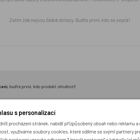
Zatím zde nejsou žádné dotazy. Buďte první, kdo se zeptá!
cení,
buďte první, kdo produkt ohodnotí!
lasu s personalizací
ili procházení stránek, nabídli přizpůsobený obsah nebo reklamu 
ost, využíváme soubory cookies, které sdílíme se svými partnery pro
ejich nastavení upravíte odkazem "Upravit nastavení" a kdykoliv jej m