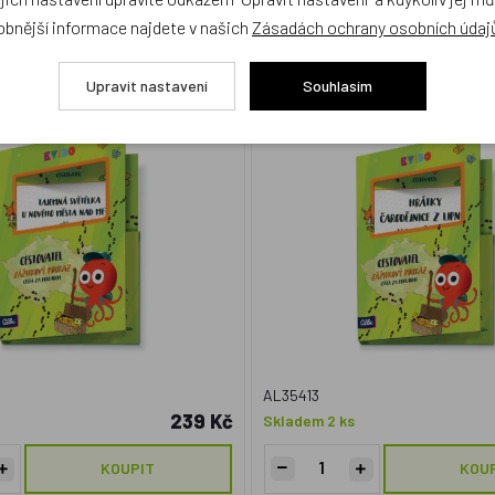
obnější informace najdete v našich
Zásadách ochrany osobních údaj
ído - Nové Město n. Metují -
Albi, Kvído - Lipnice - Hrátk
Tajemná světélka
Upravit nastavení
Souhlasím
obek
Český výrobek
AL35413
239 Kč
Skladem 2 ks
KOUPIT
KOU