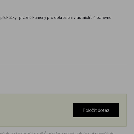
, překážky i prázné kameny pro dokreslení vlastních), 4 barevné
Položit dotaz
ráček.cz texty zákazníků předem neschvaluje ani neověřuje.