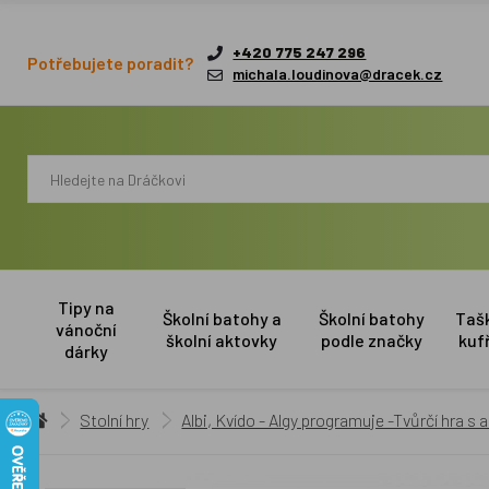
+420 775 247 296
Potřebujete poradit?
michala.loudinova@dracek.cz
Tipy na
Školní batohy a
Školní batohy
Taš
vánoční
školní aktovky
podle značky
kuf
dárky
Stolní hry
Albi, Kvído - Algy programuje -Tvůrčí hra s 