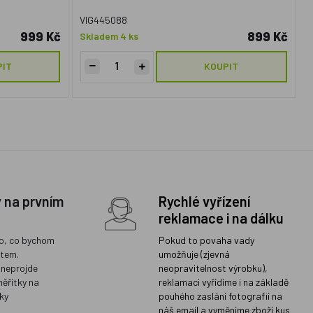
VIG445088
999 Kč
899 Kč
Skladem 4 ks
PIT
KOUPIT
y na prvním
Rychlé vyřízení
reklamace i na dálku
o, co bychom
Pokud to povaha vady
ětem.
umožňuje (zjevná
 neprojde
neopravitelnost výrobku),
měřítky na
reklamaci vyřídíme i na základě
ky
pouhého zaslání fotografií na
náš email a vyměníme zboží kus