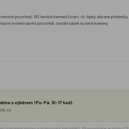
 herních prostředí, 192 herních kamenů (start, cíl, šipky, sbírané předměty
lastní tvoření návrhů prostředí, textilní sáček na herní kameny.
díme s výběrem (Po–Pá, 10–17 hod).
ček.cz
žejí výhradně názory a stanoviska zákazníků. Provozovatel e-shopu D