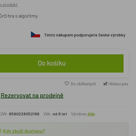
o produkt
ůrčí hra s algoritmy
Tímto nákupem podporujete české výrobky
Do košíku
Do oblíbených
Hlídací pes
Rezervovat na prodejně
EAN:
8590228052186
Věk:
od 8 let
Výrobce:
Albi
Kdy zboží dostanu?