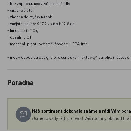
- bez zápachu, neovlivňuje chuť jídla
- snadné čištění
- vhodné do myčky nádobí
- vnější rozměry: š.17,7 x v.6 x h.12,9 cm
- hmotnost: 110 g
- obsah: 0,9 l
- materiál: plast, bez změkčovadel - BPA free
- motiv odpovídá designu příslušné školní aktovky/ batohu, můžete si 
Poradna
Náš sortiment dokonale známe a rádi Vám pora
Jsme tu vždy rádi pro Vás! Váš rodinný obchod Drá