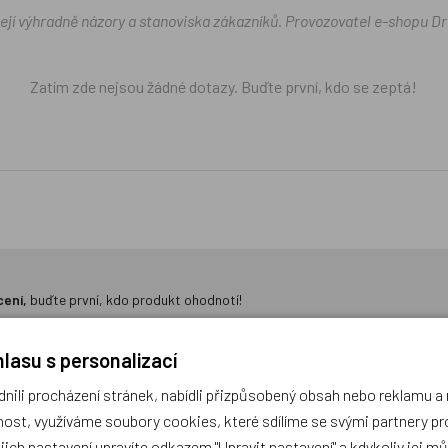
žejí výhradně názory a stanoviska zákazníků. Provozovatel e-shopu D
Zatím zde nejsou žádné dotazy. Buďte první, kdo se zeptá!
cení,
buďte první, kdo produkt ohodnotí!
lasu s personalizací
ili procházení stránek, nabídli přizpůsobený obsah nebo reklamu 
ost, využíváme soubory cookies, které sdílíme se svými partnery pro
ejich nastavení upravíte odkazem "Upravit nastavení" a kdykoliv jej m