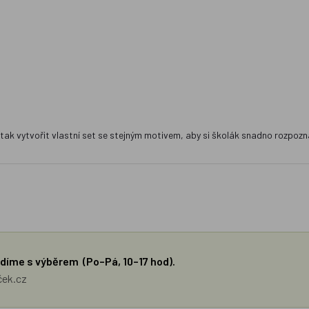
tak vytvořit vlastní set se stejným motivem, aby si školák snadno rozpozna
díme s výběrem (Po–Pá, 10–17 hod).
ček.cz