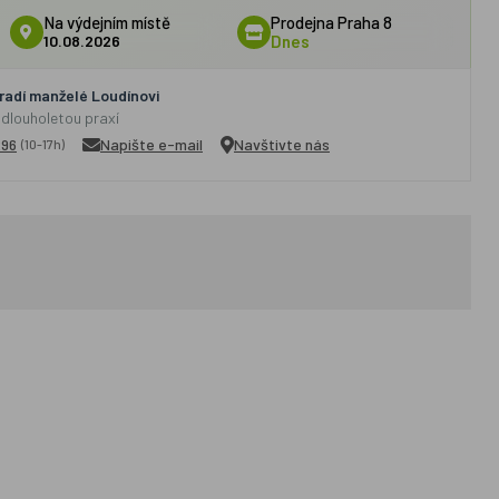
Na výdejním místě
Prodejna Praha 8
10.08.2026
Dnes
adí manželé Loudínovi
 dlouholetou praxí
296
Napište e-mail
Navštivte nás
(10-17h)