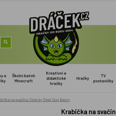
Kreativní a
ky a
Školní batoh
TV
didaktické
Hračky
říky
Minecraft
postavičky
hračky
bička na svačinu Step by Step Dog Basty
Krabička na svači