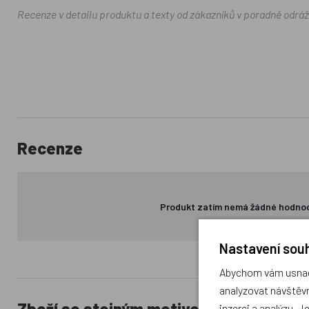
Recenze v detailu produktu a texty od zákazníků v poradně odrá
Recenze
Produkt zatím nemá žádné hodno
Nastavení souh
Abychom vám usnadn
analyzovat návštěvn
Zboží se stejným motivem
inzerci a analýzu. J