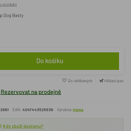
o produkt
ep Dog Basty
Do košíku
Do oblíbených
Hlídací pes
Rezervovat na prodejně
2661
EAN:
4047443525536
Výrobce:
Hama
Kdy zboží dostanu?