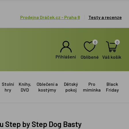
Prodejna Dráček.cz - Praha 8
Testy a recenze
0
0
Přihlášení
Oblíbené
Váš košík
Stolní
Knihy,
Oblečení a
Dětský
Pro
Black
hry
DVD
kostýmy
pokoj
miminka
Friday
nu Step by Step Dog Basty