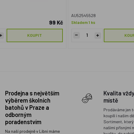
AU52545528
99 Kč
Skladem 1 ks
KOUPIT
KOU
Prodejna s největším
Kvalita vžd
výběrem školních
místě
batohů v Praze a
Prodáváme jen t
odborným
koupili i našim d
poradenstvím
Sortiment, který
našimi přísnými 
Na naší prodejně v Libni máme
kvalitu, do nabíd