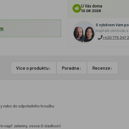
U Vás doma
10.08.2026
S výběrem Vám por
em
majitelé obchodu s
+420 775 247 
↓
↓
↓
Více o produktu
Poradna
Recenze
lety nebo do odpoledního kroužku
n např. zeleniny, ovoce či sladkostí