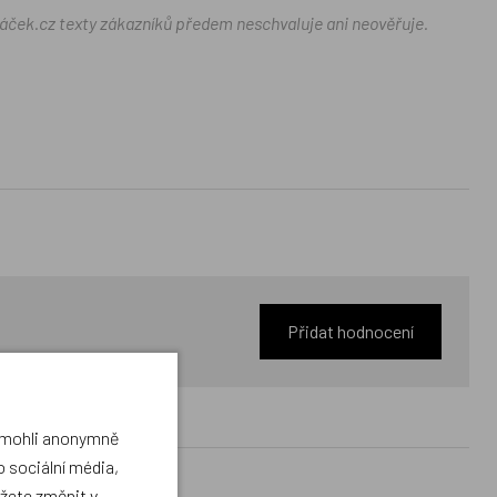
ráček.cz texty zákazníků předem neschvaluje ani neověřuje.
Přidat hodnocení
a mohli anonymně
 sociální média,
ůžete změnit v