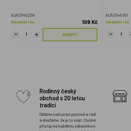
AU52545238
AU52545191
109 Kč
Skladem 1 ks
Skladem 1 ks
KOUPIT
Rodinný český
obchod s 20 letou
tradicí
Děláme naši práci poctivě a rádi
a doufáme, že je to znát. Osobní
přístup ke každému zákazníkovi