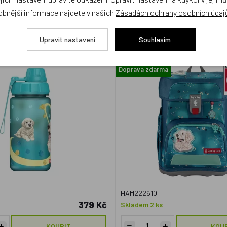
obnější informace najdete v našich
Zásadách ochrany osobních údaj
hev na pití Step by Step 0,55 l,
Školní aktovka CLOUD pro prvň
Upravit nastavení
Souhlasím
Sweet Pet
set, Step by Step Dog Basty,
AGR
Doprava zdarma
HAM222610
379 Kč
Skladem 2 ks
KOUPIT
KOU