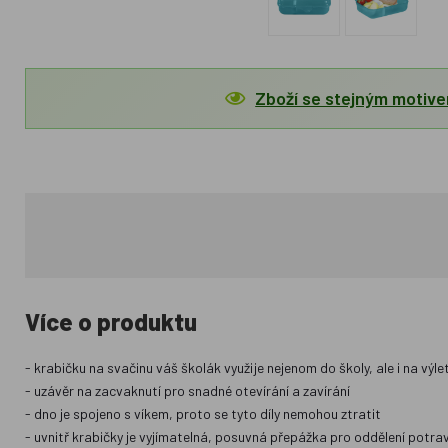
Zboží se stejným motiv
Více o produktu
- krabičku na svačinu váš školák využije nejenom do školy, ale i na vý
- uzávěr na zacvaknutí pro snadné otevírání a zavírání
- dno je spojeno s víkem, proto se tyto díly nemohou ztratit
- uvnitř krabičky je vyjímatelná, posuvná přepážka pro oddělení potravi