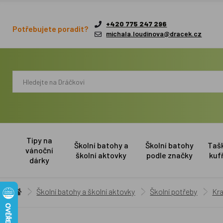
+420 775 247 296
Potřebujete poradit?
michala.loudinova@dracek.cz
Tipy na
Školní batohy a
Školní batohy
Taš
vánoční
školní aktovky
podle značky
kuf
dárky
Školní batohy a školní aktovky
Školní potřeby
Kra