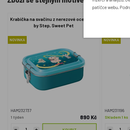
patičce webu. Podr
Krabička na svačinu z nerezové oceli Step
Tritanová lá
by Step, Sweet Pet
NOVINKA
NOVINKA
HAM232737
HAM231196
890 Kč
1 týden
Skladem 1 ks
KOUPIT