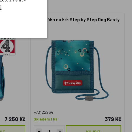
ů
.
áčky - 5dílný
Kapsička na krk Step by Step Dog Basty
 certifikát
HAM222641
7 250 Kč
379 Kč
Skladem 1 ks
PIT
KOUPIT