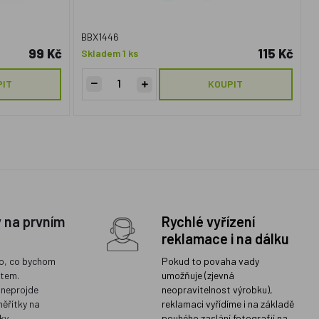
BBX1446
99 Kč
115 Kč
Skladem 1 ks
PIT
KOUPIT
y na prvním
Rychlé vyřízení
reklamace i na dálku
o, co bychom
Pokud to povaha vady
ětem.
umožňuje (zjevná
 neprojde
neopravitelnost výrobku),
měřítky na
reklamaci vyřídíme i na základě
ky
pouhého zaslání fotografií na