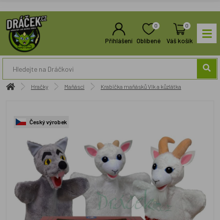
0
0
Přihlášení
Oblíbené
Váš košík
Hračky
Maňásci
Krabička maňásků Vlk a kůzlátka
Český výrobek