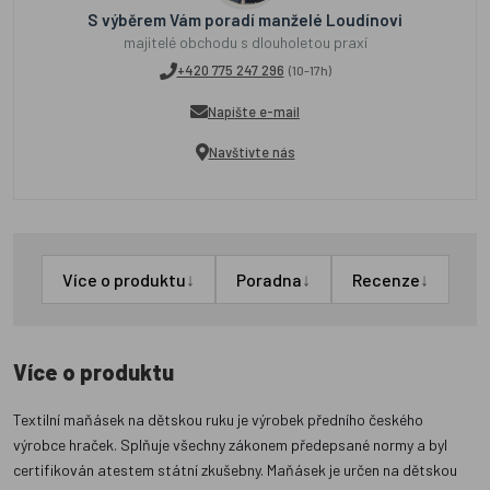
S výběrem Vám poradí manželé Loudínovi
majitelé obchodu s dlouholetou praxí
+420 775 247 296
(10-17h)
Napište e-mail
Navštivte nás
↓
↓
↓
Více o produktu
Poradna
Recenze
Více o produktu
Textilní maňásek na dětskou ruku je výrobek předního českého
výrobce hraček. Splňuje všechny zákonem předepsané normy a byl
certifikován atestem státní zkušebny. Maňásek je určen na dětskou