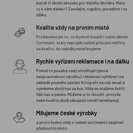
batoh či školní aktovku pro Vašeho školáka. Máte
to k nám daleko? Zavolejte, napište, poradíme i na
dálku.
Kvalita vždy na prvním místě
Prodáváme jen to, co bychom koupili i našim dětem.
Sortiment, který neprojde našimi přísnými měřítky
na kvalitu, do nabídky nezařazujeme.
Rychlé vyřízení reklamace i na dálku
Pokud to povaha vady umožňuje (zjevná
neopravitelnost výrobku), reklamaci vyřídíme i na
základě pouhého zaslání fotografií na náš email a
vyměníme zboží kus za kus. Vždy se snažíme šetřit
Váš čas a peníze. Můžeme si to dovolit, protože
naše kvalitní zboží zákazníci téměř nereklamují.
Milujeme české výrobky
a proto budou vždy v našem sortimentu zaujímat
přednostní místo