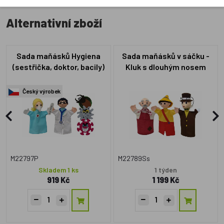
Alternativní zboží
Sada maňásků Hygiena
Sada maňásků v sáčku -
(sestřička, doktor, bacily)
Kluk s dlouhým nosem
Český výrobek
M22797P
M22789Ss
Skladem 1 ks
1 týden
919 Kč
1 199 Kč