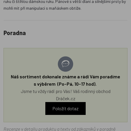
ruku či štíhlou dámskou ruku. Pánové s větší dlaní a silnějšími prsty by
mohli mít při manipulaci s maňáskem obtíže.
Poradna
Náš sortiment dokonale známe a rádi Vám poradíme
s výběrem (Po–Pá, 10–17 hod).
Jsme tu vždy rádi pro Vás! Váš rodinný obchod
Dráček.cz
Položit dotaz
Recenze v detailu produktu a texty od zákazníků v poradně