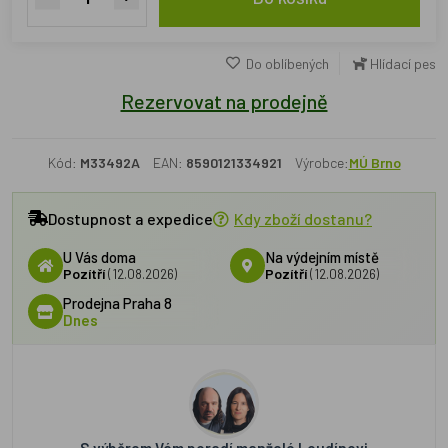
Do oblíbených
Hlídací pes
Rezervovat na prodejně
Kód:
M33492A
EAN:
8590121334921
Výrobce:
MÚ Brno
Dostupnost a expedice
Kdy zboží dostanu?
U Vás doma
Na výdejním místě
Pozítří
(12.08.2026)
Pozítří
(12.08.2026)
Prodejna Praha 8
Dnes