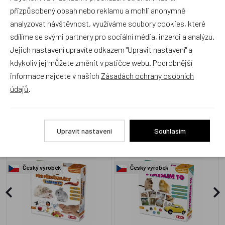
produkt ohodnotí!
přizpůsobený obsah nebo reklamu a mohli anonymně
analyzovat návštěvnost, využíváme soubory cookies, které
Přidat hodnocení
sdílíme se svými partnery pro sociální média, inzerci a analýzu.
Jejich nastavení upravíte odkazem "Upravit nastavení" a
kdykoliv jej můžete změnit v patičce webu. Podrobnější
informace najdete v našich
Zásadách ochrany osobních
údajů
.
Alternativní zboží
Upravit nastavení
Souhlasím
Efko, Hry pro předškoláky -
Efko, Hry pro předškoláky -
Vnímám to
Vymyslím to
Český výrobek
Český výrobek