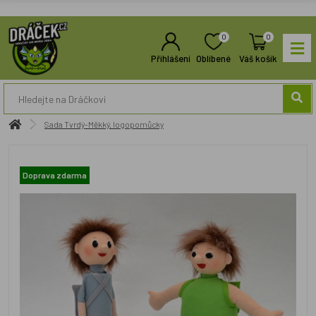
0
0
Přihlášení
Oblíbené
Váš košík
Sada Tvrdý-Měkký, logopomůcky
Doprava zdarma