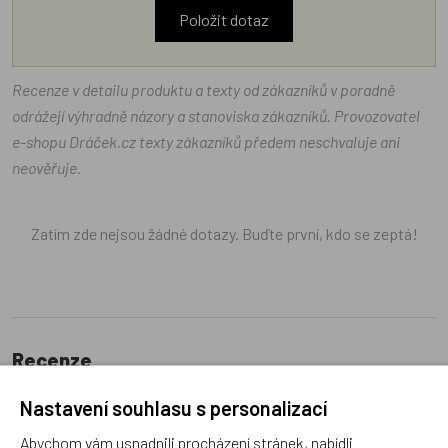
Položit dotaz
Recenze v detailu produktu a texty od zákazníků v poradně
odrážejí výhradně názory a stanoviska zákazníků. Provozovatel
e-shopu Dráček.cz texty zákazníků předem neschvaluje ani
neověřuje.
Zatím zde nejsou žádné dotazy. Buďte první, kdo se zeptá!
Recenze
Nastavení souhlasu s personalizací
Produkt zatím nemá žádné hodnocení,
buďte první, kdo
Abychom vám usnadnili procházení stránek, nabídli