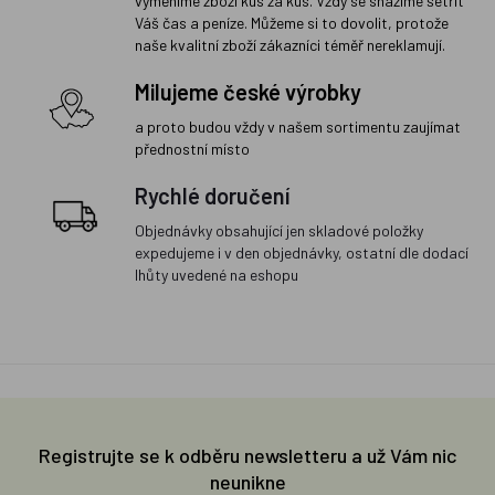
vyměníme zboží kus za kus. Vždy se snažíme šetřit
Váš čas a peníze. Můžeme si to dovolit, protože
naše kvalitní zboží zákazníci téměř nereklamují.
Milujeme české výrobky
a proto budou vždy v našem sortimentu zaujímat
přednostní místo
Rychlé doručení
Objednávky obsahující jen skladové položky
expedujeme i v den objednávky, ostatní dle dodací
lhůty uvedené na eshopu
Registrujte se k odběru newsletteru a už Vám nic
neunikne