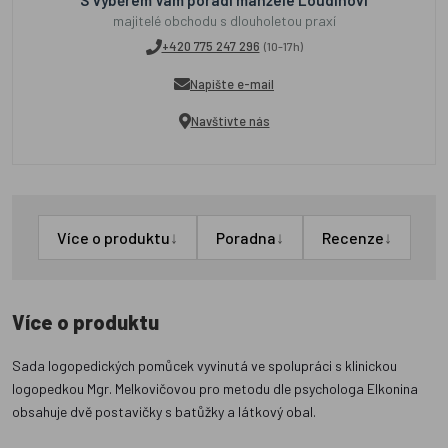
S výběrem Vám poradí manželé Loudínovi
majitelé obchodu s dlouholetou praxí
+420 775 247 296
(10-17h)
Napište e-mail
Navštivte nás
↓
↓
↓
Více o produktu
Poradna
Recenze
Více o produktu
Sada logopedických pomůcek vyvinutá ve spolupráci s klinickou
logopedkou Mgr. Melkovičovou pro metodu dle psychologa Elkonina
obsahuje dvě postavičky s batůžky a látkový obal.