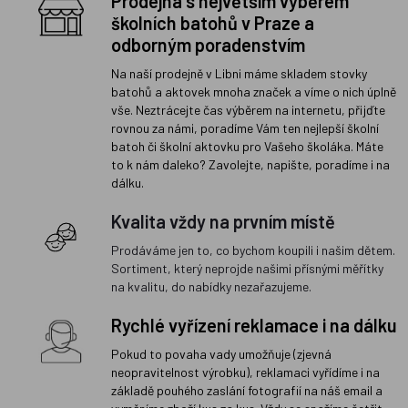
Prodejna s největším výběrem
školních batohů v Praze a
odborným poradenstvím
Na naší prodejně v Libni máme skladem stovky
batohů a aktovek mnoha značek a víme o nich úplně
vše. Neztrácejte čas výběrem na internetu, přijďte
rovnou za námi, poradíme Vám ten nejlepší školní
batoh či školní aktovku pro Vašeho školáka. Máte
to k nám daleko? Zavolejte, napište, poradíme i na
dálku.
Kvalita vždy na prvním místě
Prodáváme jen to, co bychom koupili i našim dětem.
Sortiment, který neprojde našimi přísnými měřítky
na kvalitu, do nabídky nezařazujeme.
Rychlé vyřízení reklamace i na dálku
Pokud to povaha vady umožňuje (zjevná
neopravitelnost výrobku), reklamaci vyřídíme i na
základě pouhého zaslání fotografií na náš email a