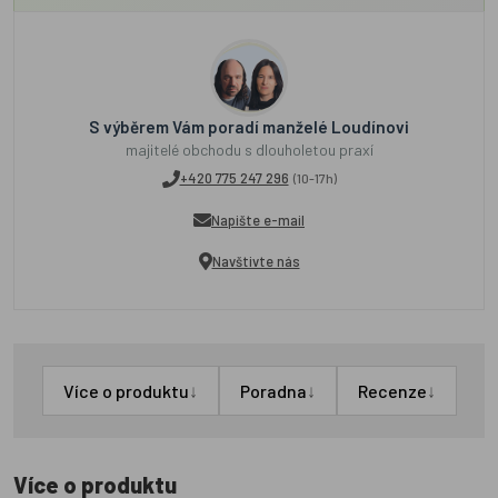
S výběrem Vám poradí manželé Loudínovi
majitelé obchodu s dlouholetou praxí
+420 775 247 296
(10-17h)
Napište e-mail
Navštivte nás
↓
↓
↓
Více o produktu
Poradna
Recenze
Více o produktu