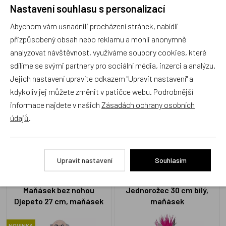
Nastavení souhlasu s personalizací
Recenze
Abychom vám usnadnili procházení stránek, nabídli
přizpůsobený obsah nebo reklamu a mohli anonymně
Produkt zatím nemá žádné hodnocení,
buďte první, kdo
analyzovat návštěvnost, využíváme soubory cookies, které
produkt ohodnotí!
sdílíme se svými partnery pro sociální média, inzerci a analýzu.
Jejich nastavení upravíte odkazem "Upravit nastavení" a
Přidat hodnocení
kdykoliv jej můžete změnit v patičce webu. Podrobnější
informace najdete v našich
Zásadách ochrany osobních
údajů
.
Alternativní zboží
Upravit nastavení
Souhlasím
Maňásek bez nohou
Jednorožec 30 cm bílý,
Djepeto 27 cm, maňásek
maňásek
NOVINKA