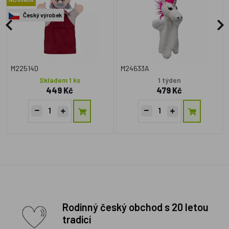
Český výrobek
M22514D
M24633A
Skladem 1 ks
1 týden
449 Kč
479 Kč
Rodinný český obchod s 20 letou
tradicí