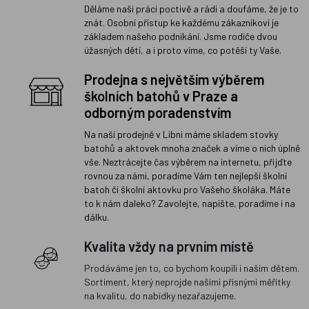
Děláme naši práci poctivě a rádi a doufáme, že je to
znát. Osobní přístup ke každému zákazníkovi je
základem našeho podnikání. Jsme rodiče dvou
úžasných dětí, a i proto víme, co potěší ty Vaše.
Prodejna s největším výběrem
školních batohů v Praze a
odborným poradenstvím
Na naší prodejně v Libni máme skladem stovky
batohů a aktovek mnoha značek a víme o nich úplně
vše. Neztrácejte čas výběrem na internetu, přijďte
rovnou za námi, poradíme Vám ten nejlepší školní
batoh či školní aktovku pro Vašeho školáka. Máte
to k nám daleko? Zavolejte, napište, poradíme i na
dálku.
Kvalita vždy na prvním místě
Prodáváme jen to, co bychom koupili i našim dětem.
Sortiment, který neprojde našimi přísnými měřítky
na kvalitu, do nabídky nezařazujeme.