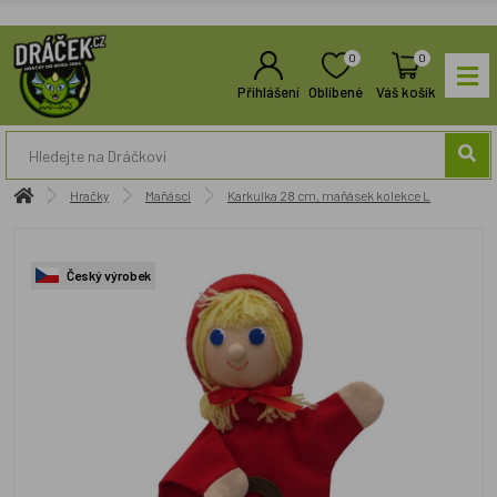
0
0
Přihlášení
Oblíbené
Váš košík
Hračky
Maňásci
Karkulka 28 cm, maňásek kolekce L
Český výrobek