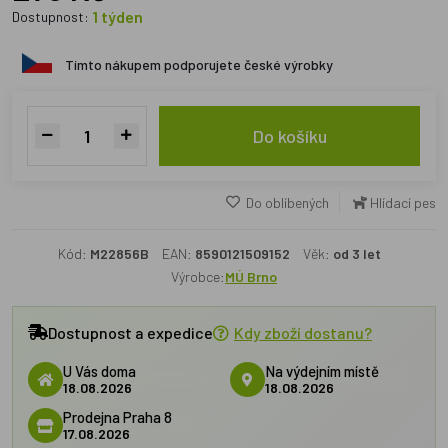
1 týden
Dostupnost:
Tímto nákupem podporujete české výrobky
Do košíku
Do oblíbených
Hlídací pes
Kód:
M22856B
EAN:
8590121509152
Věk:
od 3 let
Výrobce:
MÚ Brno
Dostupnost a expedice
Kdy zboží dostanu?
U Vás doma
Na výdejním místě
18.08.2026
18.08.2026
Prodejna Praha 8
17.08.2026