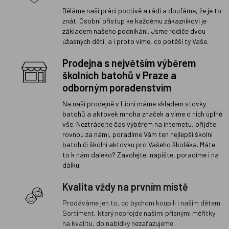
Děláme naši práci poctivě a rádi a doufáme, že je to
znát. Osobní přístup ke každému zákazníkovi je
základem našeho podnikání. Jsme rodiče dvou
úžasných dětí, a i proto víme, co potěší ty Vaše.
Prodejna s největším výběrem
školních batohů v Praze a
odborným poradenstvím
Na naší prodejně v Libni máme skladem stovky
batohů a aktovek mnoha značek a víme o nich úplně
vše. Neztrácejte čas výběrem na internetu, přijďte
rovnou za námi, poradíme Vám ten nejlepší školní
batoh či školní aktovku pro Vašeho školáka. Máte
to k nám daleko? Zavolejte, napište, poradíme i na
dálku.
Kvalita vždy na prvním místě
Prodáváme jen to, co bychom koupili i našim dětem.
Sortiment, který neprojde našimi přísnými měřítky
na kvalitu, do nabídky nezařazujeme.