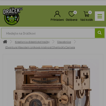
0
0
Přihlášení
Oblíbené
Váš košík
Kreativní a didaktické hračky
Stavebnice
iDventure Hlavolam úniková místnost Sherlock's Camera