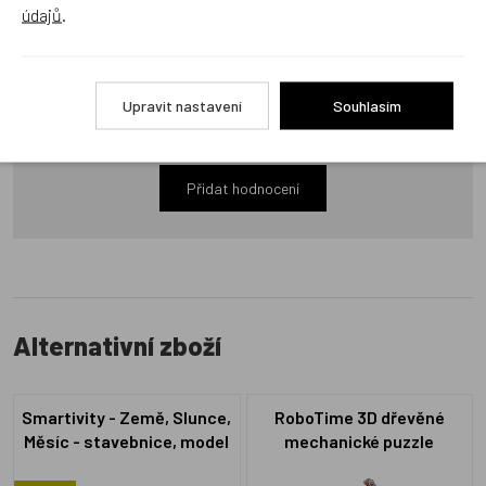
údajů
.
Recenze
Upravit nastavení
Souhlasím
Produkt zatím nemá žádné hodnocení,
buďte první, kdo
produkt ohodnotí!
Přidat hodnocení
Alternativní zboží
Smartivity - Země, Slunce,
RoboTime 3D dřevěné
Měsíc - stavebnice, model
mechanické puzzle
a hra
Kouzelné violoncello