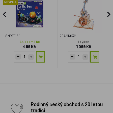
(mechanický pohon)
NOVINKA
SMRT1184
2DAMK63M
Skladem 1 ks
1 týden
499 Kč
1 099 Kč
Rodinný český obchod s 20 letou
tradicí