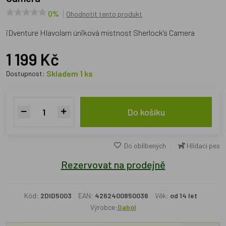
0%
Ohodnotit tento produkt
iDventure Hlavolam úniková místnost Sherlock's Camera
1 199 Kč
Skladem 1 ks
Dostupnost:
Do košíku
Do oblíbených
Hlídací pes
Rezervovat na prodejně
Kód:
2DID5003
EAN:
4262400850036
Věk:
od 14 let
Výrobce:
Gabol