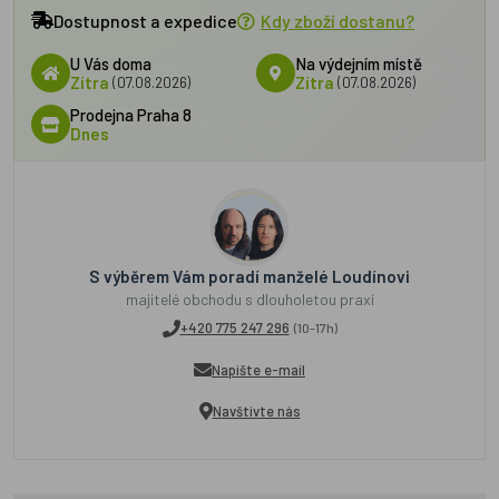
Dostupnost a expedice
Kdy zboží dostanu?
U Vás doma
Na výdejním místě
Zítra
(07.08.2026)
Zítra
(07.08.2026)
Prodejna Praha 8
Dnes
S výběrem Vám poradí manželé Loudínovi
majitelé obchodu s dlouholetou praxí
+420 775 247 296
(10-17h)
Napište e-mail
Navštivte nás