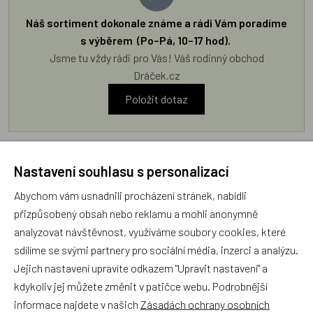
Náš sortiment dokonale známe a rádi Vám poradíme
s výběrem (Po–Pá, 10–17 hod).
Jsme tu vždy rádi pro Vás! Váš rodinný obchod
Dráček.cz
Položit dotaz
Recenze v detailu produktu a texty od zákazníků v poradně
odrážejí výhradně názory a stanoviska zákazníků. Provozovatel
Nastavení souhlasu s personalizací
e-shopu Dráček.cz texty zákazníků předem neschvaluje ani
Abychom vám usnadnili procházení stránek, nabídli
neověřuje.
přizpůsobený obsah nebo reklamu a mohli anonymně
analyzovat návštěvnost, využíváme soubory cookies, které
Zatím zde nejsou žádné dotazy. Buďte první, kdo se zeptá!
sdílíme se svými partnery pro sociální média, inzerci a analýzu.
Jejich nastavení upravíte odkazem "Upravit nastavení" a
kdykoliv jej můžete změnit v patičce webu. Podrobnější
informace najdete v našich
Zásadách ochrany osobních