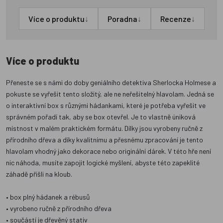
↓
↓
↓
Více o produktu
Poradna
Recenze
Více o produktu
Přeneste se s námi do doby geniálního detektiva Sherlocka Holmese a
pokuste se vyřešit tento složitý, ale ne neřešitelný hlavolam. Jedná se
o interaktivní box s různými hádankami, které je potřeba vyřešit ve
správném pořadí tak, aby se box otevřel. Je to vlastně úniková
místnost v malém praktickém formátu. Dílky jsou vyrobeny ručně z
přírodního dřeva a díky kvalitnímu a přesnému zpracování je tento
hlavolam vhodný jako dekorace nebo originální dárek. V této hře není
nic náhoda, musíte zapojit logické myšlení, abyste této zapeklité
záhadě přišli na kloub.
• box plný hádanek a rébusů
• vyrobeno ručně z přírodního dřeva
• součástí je dřevěný stativ