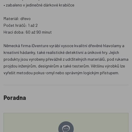
• zabaleno v jedinečné dárkové krabičce
Materiál: dřevo
Počet hráčů: 1 až 2
Hrací doba: 60 až 90 minut
Německá firma iDventure vyrábí vysoce kvalitní dřevěné hlavolamy a
kreativní hádanky, také realistické detektivní a únikové hry. Jejich
produkty jsou vyrobeny převážně z udržitelných materiálů, pod rukama
projdou inženýrům, designérům a také testerům. Většinu výrobků lze
vyřešit metodou pokus-omyl nebo správným logickým přístupem.
Poradna