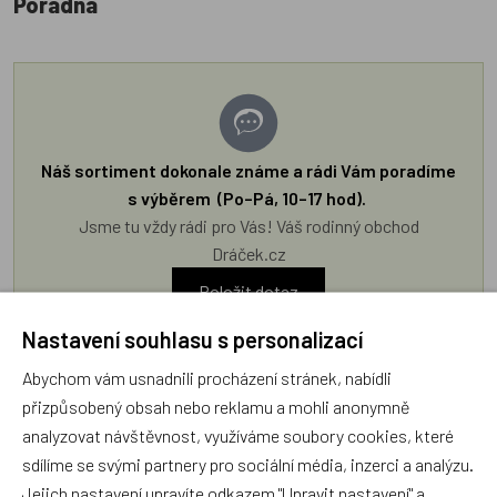
Poradna
Náš sortiment dokonale známe a rádi Vám poradíme
s výběrem (Po–Pá, 10–17 hod).
Jsme tu vždy rádi pro Vás! Váš rodinný obchod
Dráček.cz
Položit dotaz
Nastavení souhlasu s personalizací
Recenze v detailu produktu a texty od zákazníků v poradně
Abychom vám usnadnili procházení stránek, nabídli
odrážejí výhradně názory a stanoviska zákazníků. Provozovatel
přizpůsobený obsah nebo reklamu a mohli anonymně
e-shopu Dráček.cz texty zákazníků předem neschvaluje ani
analyzovat návštěvnost, využíváme soubory cookies, které
neověřuje.
sdílíme se svými partnery pro sociální média, inzerci a analýzu.
Jejich nastavení upravíte odkazem "Upravit nastavení" a