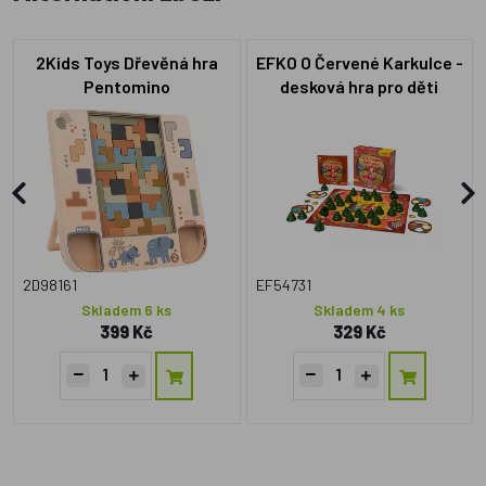
2Kids Toys Dřevěná hra
EFKO O Červené Karkulce -
Pentomino
desková hra pro děti
2D98161
EF54731
Skladem 6 ks
Skladem 4 ks
399 Kč
329 Kč