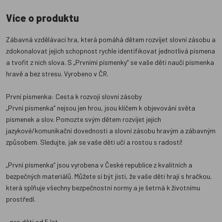
Více o produktu
Zábavná vzdělávací hra, která pomáhá dětem rozvíjet slovní zásobu a
zdokonalovat jejich schopnost rychle identifikovat jednotlivá písmena
a tvořit z nich slova. S „Prvními písmenky“ se vaše děti naučí písmenka
hravě a bez stresu. Vyrobeno v ČR.
První písmenka: Cesta k rozvoji slovní zásoby
„První písmenka“ nejsou jen hrou, jsou klíčem k objevování světa
písmenek a slov. Pomozte svým dětem rozvíjet jejich
jazykové/komunikační dovednosti a slovní zásobu hravým a zábavným
způsobem. Sledujte, jak se vaše děti učí a rostou s radostí!
„První písmenka“ jsou vyrobena v České republice z kvalitních a
bezpečných materiálů. Můžete si být jisti, že vaše děti hrají s hračkou,
která splňuje všechny bezpečnostní normy a je šetrná k životnímu
prostředí.
• pro děti od 5 let