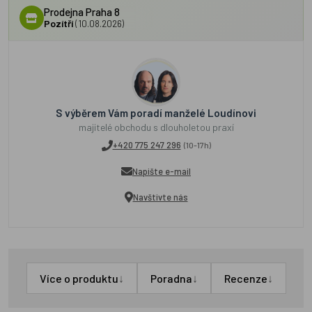
Prodejna Praha 8
Pozítří
(10.08.2026)
S výběrem Vám poradí manželé Loudínovi
majitelé obchodu s dlouholetou praxí
+420 775 247 296
(10-17h)
Napište e-mail
Navštivte nás
↓
↓
↓
Více o produktu
Poradna
Recenze