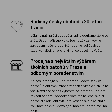
Rodinný český obchod s 20 letou
tradicí
Děláme naši práci poctivě a rádi a doufáme, že je to
znát. Osobní přístup ke každému zákazníkovi je
základem našeho podnikání. Jsme rodiče dvou
úžasných dětí, a i proto víme, co potěší ty Vaše.
Prodejna s největším výběrem
školních batohů v Praze a
odborným poradenstvím
Na naší prodejně v Libni máme skladem stovky
batohů a aktovek mnoha značek a víme o nich úplně
vše. Neztrácejte čas výběrem na internetu, přijďte
rovnou za námi, poradíme Vám ten nejlepší školní
batoh či školní aktovku pro Vašeho školáka. Máte
to k nám daleko? Zavolejte, napište, poradíme i na
dálku.