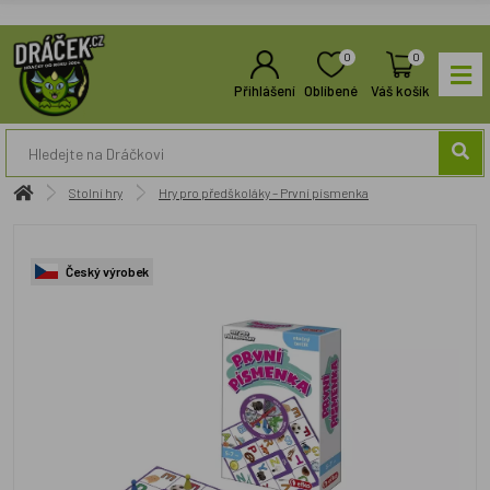
0
0
Přihlášení
Oblíbené
Váš košík
Stolní hry
Hry pro předškoláky – První písmenka
Český výrobek