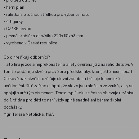
• herní plán
• ruletka s otočnou střelkou pro výběr tématu
• 4 figurky
• CZ/SK návod
• pevná krabička dno/víko 220x131x43 mm
• vyrobeno v České republice
Co o hře říkají odborníci?
Tato hra je zcela nepřekonatelná a léty ověřená již z našeho dětství. V
tomto podání je skvělá právě pro předškoláky, kteří ještě neumí psát.
Celkově pak skvěle rozšiřuje slovní zásobu a trénuje fonemické
uvědomění. Dítě začíná chápat, že slova jsou složena ze zvuků, a ty se
spojují s určitým písmenem. Tento typ úkolu se často objevuje u zápisu
do 1. třídy a pro děti to není vždy úplně snadné ani během školní
docházky.
Mgr. Tereza Netolická, MBA