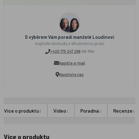
S výběrem Vám poradí manželé Loudínovi
majitelé obchodu s dlouholetou praxí
+420 775 247 296
(10-17h)
Napište e-mail
Navštivte nás
↓
↓
↓
↓
Více o produktu
Video
Poradna
Recenze
Více o produktu