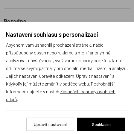
Poradna
Nastavení souhlasu s personalizací
Abychom vám usnadnili procházení stránek, nabídli
přizpůsobený obsah nebo reklamu a mohli anonymně
analyzovat návštěvnost, využíváme soubory cookies, které
Náš sortiment dokonale známe a rádi Vám poradíme
sdílíme se svými partnery pro sociální média, inzerci a analýzu.
s výběrem (Po–Pá, 10–17 hod).
Jejich nastavení upravíte odkazem "Upravit nastavení" a
Jsme tu vždy rádi pro Vás! Váš rodinný obchod
kdykoliv jej můžete změnit v patičce webu. Podrobnější
Dráček.cz
informace najdete v našich
Zásadách ochrany osobních
Položit dotaz
údajů
.
Recenze v detailu produktu a texty od zákazníků v poradně
Upravit nastavení
Souhlasím
odrážejí výhradně názory a stanoviska zákazníků. Provozovatel