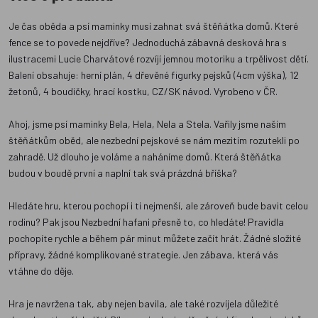
Je čas oběda a psí maminky musí zahnat svá štěňátka domů. Které
fence se to povede nejdříve? Jednoduchá zábavná desková hra s
ilustracemi Lucie Charvátové rozvíjí jemnou motoriku a trpělivost dětí.
Balení obsahuje: herní plán, 4 dřevěné figurky pejsků (4cm výška), 12
žetonů, 4 boudičky, hrací kostku, CZ/SK návod. Vyrobeno v ČR.
Ahoj, jsme psí maminky Bela, Hela, Nela a Stela. Vařily jsme našim
štěňátkům oběd, ale nezbední pejskové se nám mezitím rozutekli po
zahradě. Už dlouho je voláme a naháníme domů. Která štěňátka
budou v boudě první a naplní tak svá prázdná bříška?
Hledáte hru, kterou pochopí i ti nejmenší, ale zároveň bude bavit celou
rodinu? Pak jsou Nezbední hafani přesně to, co hledáte! Pravidla
pochopíte rychle a během pár minut můžete začít hrát. Žádné složité
přípravy, žádné komplikované strategie. Jen zábava, která vás
vtáhne do děje.
Hra je navržena tak, aby nejen bavila, ale také rozvíjela důležité