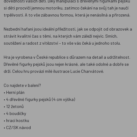
dovednosti vašich dětí. Díky manipulaci s dřevěnými figurkami pejsků
si děti procvičí jemnou motoriku, zatímco čekání na svůj tah je naučí
trpělivosti. A to vše zábavnou formou, která je nenásilná a přirozená.
Nezbední hafani jsou ideální příležitostí, jak se odpojit od obrazovek a
strávit kvalitní čas s těmi, na kterých vám záleží nejvíc. Smích,
soutěžení a radost z vítězství – to vše vás čeká u jednoho stolu.
Hra je vyrobena v České republice s důrazem na detail a udržitelnost.
Dřevěné figurky pejsků jsou nejen krásné, ale také odolné a dobře se
drží. Celou hru provází milé ilustrace Lucie Charvátové.
Co najdete v balení?
• Herní plán
• 4 dřevěné figurky pejsků (4 cm výška)
• 12 žetonů
• 4 boudičky
• hrací kostku
• CZ/SK návod