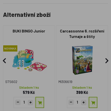
Alternativní zboží
BUKI BINGO Junior
Carcassonne 6. rozšíření
Turnaje a štíty
NOVINKA
ST5602
MI306619
Skladem 1 ks
Skladem 1 ks
579 Kč
399 Kč