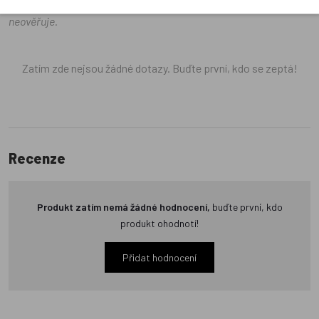
e-shopu Dráček.cz texty zákazníků předem neschvaluje ani
neověřuje.
Zatím zde nejsou žádné dotazy. Buďte první, kdo se zeptá!
Recenze
Produkt zatím nemá žádné hodnocení,
buďte první, kdo
produkt ohodnotí!
Přidat hodnocení