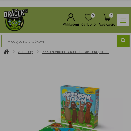
0
0
Přihlášení
Oblíbené
Váš košík
Stolní hry
EFKO Nezbední hafani - desková hra pro děti