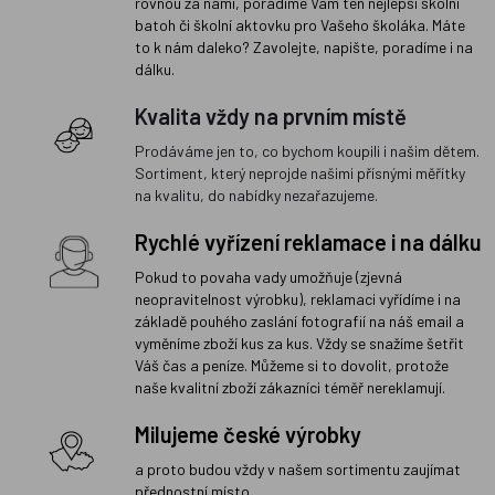
rovnou za námi, poradíme Vám ten nejlepší školní
batoh či školní aktovku pro Vašeho školáka. Máte
to k nám daleko? Zavolejte, napište, poradíme i na
dálku.
Kvalita vždy na prvním místě
Prodáváme jen to, co bychom koupili i našim dětem.
Sortiment, který neprojde našimi přísnými měřítky
na kvalitu, do nabídky nezařazujeme.
Rychlé vyřízení reklamace i na dálku
Pokud to povaha vady umožňuje (zjevná
neopravitelnost výrobku), reklamaci vyřídíme i na
základě pouhého zaslání fotografií na náš email a
vyměníme zboží kus za kus. Vždy se snažíme šetřit
Váš čas a peníze. Můžeme si to dovolit, protože
naše kvalitní zboží zákazníci téměř nereklamují.
Milujeme české výrobky
a proto budou vždy v našem sortimentu zaujímat
přednostní místo