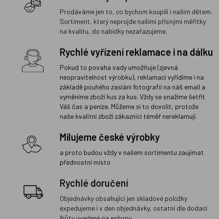
Prodáváme jen to, co bychom koupili i našim dětem.
Sortiment, který neprojde našimi přísnými měřítky
na kvalitu, do nabídky nezařazujeme.
Rychlé vyřízení reklamace i na dálku
Pokud to povaha vady umožňuje (zjevná
neopravitelnost výrobku), reklamaci vyřídíme i na
základě pouhého zaslání fotografií na náš email a
vyměníme zboží kus za kus. Vždy se snažíme šetřit
Váš čas a peníze. Můžeme si to dovolit, protože
naše kvalitní zboží zákazníci téměř nereklamují.
Milujeme české výrobky
a proto budou vždy v našem sortimentu zaujímat
přednostní místo
Rychlé doručení
Objednávky obsahující jen skladové položky
expedujeme i v den objednávky, ostatní dle dodací
lhůty uvedené na eshopu