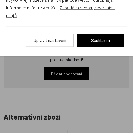
informace najdete v našich
Zásadách ochrany osobních
údajů
.
Recenze
Upravit nastavení
Souhlasím
Produkt zatím nemá žádné hodnocení,
buďte první, kdo
produkt ohodnotí!
Přidat hodnocení
Alternativní zboží