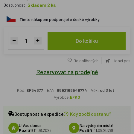
Skladem 2 ks
Dostupnost:
Tímto nákupem podporujete české výrobky
Do košíku
Do oblíbených
Hlídací pes
Rezervovat na prodejně
Kód:
EF54877
EAN:
8592168548774
Věk:
od 3 let
Výrobce:
EFKO
Dostupnost a expedice
Kdy zboží dostanu?
U Vás doma
Na výdejním místě
Pozítří
(11.08.2026)
Pozítří
(11.08.2026)