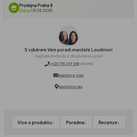
Prodejna Praha 8
Zítra
(10.08.2026)
S výběrem Vám poradí manželé Loudínovi
majitelé obchodu s dlouholetou praxí
+420 775 247 296
(10-17h)
Napište e-mail
Navštivte nás
↓
↓
↓
Více o produktu
Poradna
Recenze