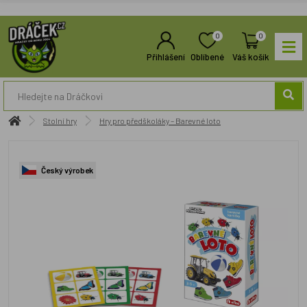
0
0
Přihlášení
Oblíbené
Váš košík
Stolní hry
Hry pro předškoláky – Barevné loto
Český výrobek