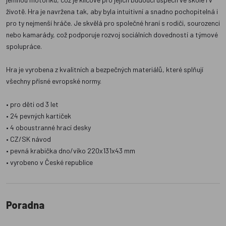
životě. Hra je navržena tak, aby byla intuitivní a snadno pochopitelná i
pro ty nejmenší hráče. Je skvělá pro společné hraní s rodiči, sourozenci
nebo kamarády, což podporuje rozvoj sociálních dovedností a týmové
spolupráce.
Hra je vyrobena z kvalitních a bezpečných materiálů, které splňují
všechny přísné evropské normy.
• pro děti od 3 let
• 24 pevných kartiček
• 4 oboustranné hrací desky
• CZ/SK návod
• pevná krabička dno/víko 220x131x43 mm
• vyrobeno v České republice
Poradna