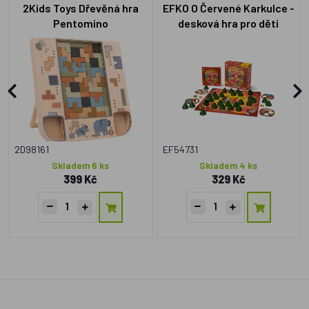
2Kids Toys Dřevěná hra
EFKO O Červené Karkulce -
Pentomino
desková hra pro děti
2D98161
EF54731
Skladem 6 ks
Skladem 4 ks
399 Kč
329 Kč