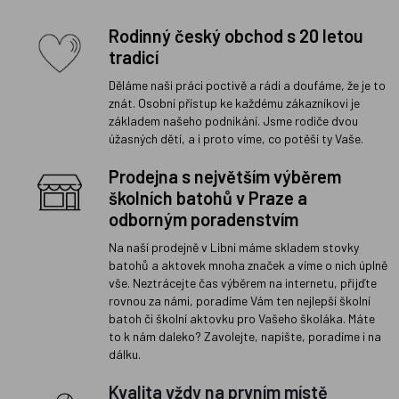
Rodinný český obchod s 20 letou
tradicí
Děláme naši práci poctivě a rádi a doufáme, že je to
znát. Osobní přístup ke každému zákazníkovi je
základem našeho podnikání. Jsme rodiče dvou
úžasných dětí, a i proto víme, co potěší ty Vaše.
Prodejna s největším výběrem
školních batohů v Praze a
odborným poradenstvím
Na naší prodejně v Libni máme skladem stovky
batohů a aktovek mnoha značek a víme o nich úplně
vše. Neztrácejte čas výběrem na internetu, přijďte
rovnou za námi, poradíme Vám ten nejlepší školní
batoh či školní aktovku pro Vašeho školáka. Máte
to k nám daleko? Zavolejte, napište, poradíme i na
dálku.
Kvalita vždy na prvním místě