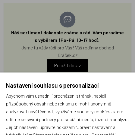
Náš sortiment dokonale známe a rádi Vám poradíme
s výběrem (Po–Pá, 10–17 hod).
Jsme tu vždy rádi pro Vás! Váš rodinný obchod
Dráček.cz
Položit dotaz
Nastavení souhlasu s personalizací
Recenze v detailu produktu a texty od zákazníků v poradně
odrážejí výhradně názory a stanoviska zákazníků. Provozovatel
Abychom vám usnadnili procházení stránek, nabídli
e-shopu Dráček.cz texty zákazníků předem neschvaluje ani
přizpůsobený obsah nebo reklamu a mohli anonymně
neověřuje.
analyzovat návštěvnost, využíváme soubory cookies, které
sdílíme se svými partnery pro sociální média, inzerci a analýzu.
Jejich nastavení upravíte odkazem "Upravit nastavení" a
Zatím zde nejsou žádné dotazy. Buďte první, kdo se zeptá!
kdykoliv jej můžete změnit v patičce webu. Podrobnější