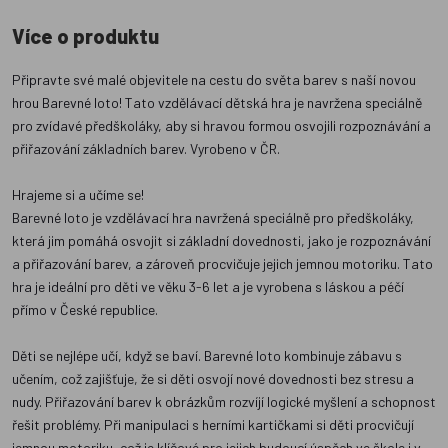
Více o produktu
Připravte své malé objevitele na cestu do světa barev s naší novou
hrou Barevné loto! Tato vzdělávací dětská hra je navržena speciálně
pro zvídavé předškoláky, aby si hravou formou osvojili rozpoznávání a
přiřazování základních barev. Vyrobeno v ČR.
Hrajeme si a učíme se!
Barevné loto je vzdělávací hra navržená speciálně pro předškoláky,
která jim pomáhá osvojit si základní dovednosti, jako je rozpoznávání
a přiřazování barev, a zároveň procvičuje jejich jemnou motoriku. Tato
hra je ideální pro děti ve věku 3-6 let a je vyrobena s láskou a péčí
přímo v České republice.
Děti se nejlépe učí, když se baví. Barevné loto kombinuje zábavu s
učením, což zajišťuje, že si děti osvojí nové dovednosti bez stresu a
nudy. Přiřazování barev k obrázkům rozvíjí logické myšlení a schopnost
řešit problémy. Při manipulaci s herními kartičkami si děti procvičují
jemnou motoriku, což je klíčové pro jejich budoucí úspěch ve škole i v