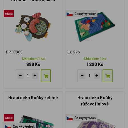
polštářkem
Akce
Český výrobek
PI307809
L8.22b
Skladem 1 ks
Skladem 1 ks
999 Kč
1 290 Kč
Hrací deka Kočky zelené
Hrací deka Kočky
růžovofialové
Akce
Český výrobek
Český výrobek