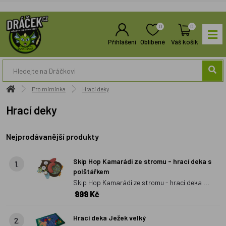
0
0
Přihlášení
Oblíbené
Váš košík
Pro miminka
Hrací deky
Hrací deky
Nejprodávanější produkty
Skip Hop Kamarádi ze stromu - hrací deka s
1.
polštářkem
Skip Hop Kamarádi ze stromu - hrací deka s
999 Kč
polštářkem
Hrací deka Ježek velký
2.