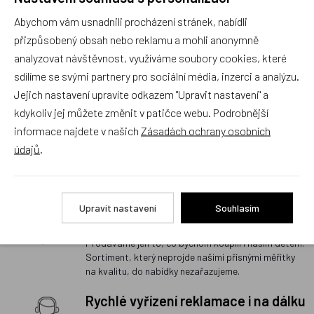
základem našeho podnikání. Jsme rodiče dvou
Abychom vám usnadnili procházení stránek, nabídli
úžasných dětí, a i proto víme, co potěší ty Vaše.
přizpůsobený obsah nebo reklamu a mohli anonymně
Prodejna s největším výběrem
analyzovat návštěvnost, využíváme soubory cookies, které
školních batohů v Praze a
sdílíme se svými partnery pro sociální média, inzerci a analýzu.
odborným poradenstvím
Jejich nastavení upravíte odkazem "Upravit nastavení" a
Na naší prodejně v Libni máme skladem stovky
kdykoliv jej můžete změnit v patičce webu. Podrobnější
batohů a aktovek mnoha značek a víme o nich úplně
informace najdete v našich
Zásadách ochrany osobních
vše. Neztrácejte čas výběrem na internetu, přijďte
údajů
.
rovnou za námi, poradíme Vám ten nejlepší školní
batoh či školní aktovku pro Vašeho školáka. Máte
to k nám daleko? Zavolejte, napište, poradíme i na
dálku.
Upravit nastavení
Souhlasím
Kvalita vždy na prvním místě
Prodáváme jen to, co bychom koupili i našim dětem.
Sortiment, který neprojde našimi přísnými měřítky
na kvalitu, do nabídky nezařazujeme.
Rychlé vyřízení reklamace i na dálku