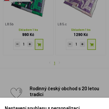
L8.5b
L8.5.c
Skladem 1 ks
Skladem 1 ks
990 Kč
1 290 Kč
1
Rodinný český obchod s 20 letou
tradicí
Děláme naši práci poctivě a rádi a doufáme, že je to
znát. Osobní přístup ke každému zákazníkovi je
Nastavení souhlasu s personalizací