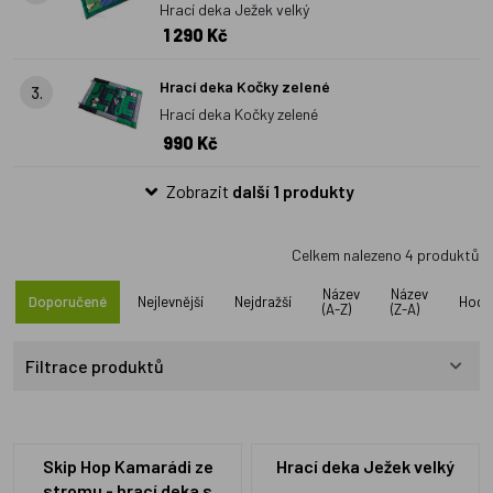
Hrací deka Ježek velký
1 290 Kč
Hrací deka Kočky zelené
3.
Hrací deka Kočky zelené
990 Kč
Zobrazit
další 1 produkty
Celkem nalezeno
4
produktů
Název
Název
Doporučené
Nejlevnější
Nejdražší
Hodn
(A-Z)
(Z-A)
Filtrace produktů
Skip Hop Kamarádi ze
Hrací deka Ježek velký
stromu - hrací deka s