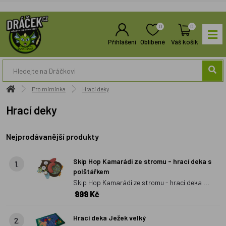
0
0
Přihlášení
Oblíbené
Váš košík
Pro miminka
Hrací deky
Hrací deky
Nejprodávanější produkty
Skip Hop Kamarádi ze stromu - hrací deka s
1.
polštářkem
Skip Hop Kamarádi ze stromu - hrací deka s
999 Kč
polštářkem
Hrací deka Ježek velký
2.