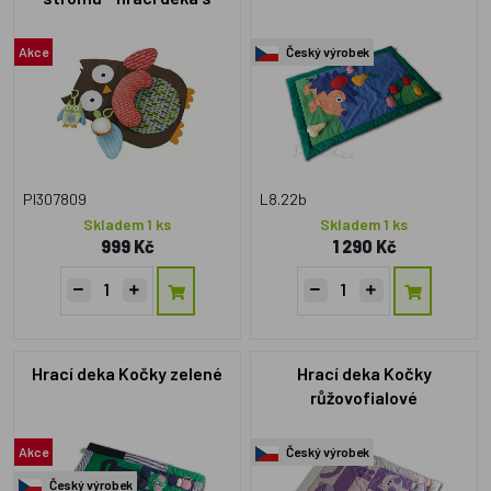
polštářkem
Akce
Český výrobek
PI307809
L8.22b
Skladem 1 ks
Skladem 1 ks
999 Kč
1 290 Kč
Hrací deka Kočky zelené
Hrací deka Kočky
růžovofialové
Akce
Český výrobek
Český výrobek