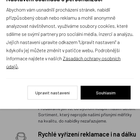
základem našeho podnikání. Jsme rodiče dvou
Abychom vám usnadnili procházení stránek, nabídli
úžasných dětí, a i proto víme, co potěší ty Vaše.
přizpůsobený obsah nebo reklamu a mohli anonymně
Prodejna s největším výběrem
analyzovat návštěvnost, využíváme soubory cookies, které
školních batohů v Praze a
sdílíme se svými partnery pro sociální média, inzerci a analýzu.
odborným poradenstvím
Jejich nastavení upravíte odkazem "Upravit nastavení" a
Na naší prodejně v Libni máme skladem stovky
kdykoliv jej můžete změnit v patičce webu. Podrobnější
batohů a aktovek mnoha značek a víme o nich úplně
informace najdete v našich
Zásadách ochrany osobních
vše. Neztrácejte čas výběrem na internetu, přijďte
údajů
.
rovnou za námi, poradíme Vám ten nejlepší školní
batoh či školní aktovku pro Vašeho školáka. Máte
to k nám daleko? Zavolejte, napište, poradíme i na
dálku.
Upravit nastavení
Souhlasím
Kvalita vždy na prvním místě
Prodáváme jen to, co bychom koupili i našim dětem.
Sortiment, který neprojde našimi přísnými měřítky
na kvalitu, do nabídky nezařazujeme.
Rychlé vyřízení reklamace i na dálku