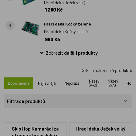
Hrací deka Ježek velký
1 290 Kč
Hrací deka Kočky zelené
3.
Hrací deka Kočky zelené
990 Kč
Zobrazit
další 1 produkty
Celkem nalezeno
4
produktů
Název
Název
Doporučené
Nejlevnější
Nejdražší
Hodn
(A-Z)
(Z-A)
Filtrace produktů
Skip Hop Kamarádi ze
Hrací deka Ježek velký
stromu - hrací deka s