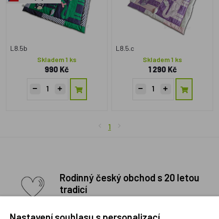
L8.5b
L8.5.c
Skladem 1 ks
Skladem 1 ks
990 Kč
1 290 Kč
1
Rodinný český obchod s 20 letou
tradicí
Děláme naši práci poctivě a rádi a doufáme, že je to
znát. Osobní přístup ke každému zákazníkovi je
Nastavení souhlasu s personalizací